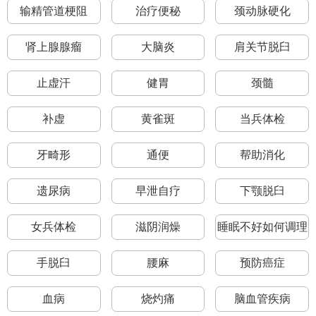
输精管道梗阻
治疗便秘
颈动脉硬化
肾上腺腺瘤
大脑炎
肩关节脱臼
止虚汗
健胃
颈髓
补虚
黄雀斑
当兵体检
牙畸形
通便
帮助消化
遗尿病
早泄自疗
下颚脱臼
女兵体检
滋阴润燥
睡眠不好如何调理
手脱臼
腰麻
预防癌症
血病
烧灼痛
脑血管疾病