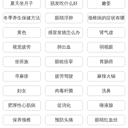
夏天坐月子
脱发吃什么好
嫩姜
冬季养生保健方法
眼睛浮肿
颈椎病的症状有哪
些
黄色
感冒发烧怎么办
肾气虚
视觉疲劳
肺出血
弱视眼
坐班族
眼睑痉挛
胃肠癌
寻麻疹
疲劳驾驶
麻辣火锅
妇女
肉毒杆菌
洗鼻
肥厚性心肌病
促消化
唾液腺
保养颈椎
预防头痛
眼睛红血丝