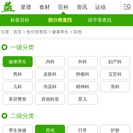
菜谱
食材
百科
资讯
运动
标签百科
按分类查找
按字母查找
位置：
首页
>
按分类查找 > 健康养生
> 其他
一级分类
健康养生
内科
外科
妇产科
男科
皮肤科
肿瘤科
五官科
儿科
传染科
精神科
骨科
美容整形
其他科室
育儿
二级分类
养生保健
其他
日常
护肤