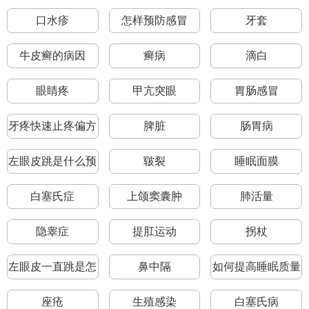
口水疹
怎样预防感冒
牙套
牛皮癣的病因
癣病
滴白
眼睛疼
甲亢突眼
胃肠感冒
牙疼快速止疼偏方
脾脏
肠胃病
左眼皮跳是什么预
皲裂
睡眠面膜
兆
白塞氏症
上颌窦囊肿
肺活量
隐睾症
提肛运动
拐杖
左眼皮一直跳是怎
鼻中隔
如何提高睡眠质量
么回事
座疮
生殖感染
白塞氏病