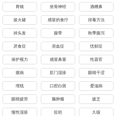
胃镜
坐骨神经
酒糟鼻
拔火罐
感冒的食疗
排毒方法
掉头发
腹带
秋季腹泻
厌食症
溶血症
忧郁症
保护视力
感冒鼻塞
性器官
癔病
肛门湿疹
眼睛干涩
埋线
口腔白斑
爱滋病
眼睛疲劳
脑肿瘤
疲乏
慢性湿疹
痘疤
久咳