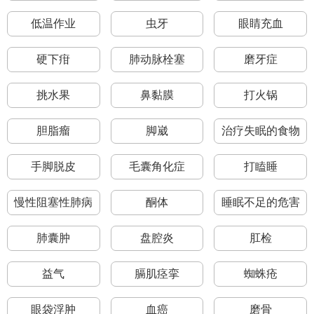
低温作业
虫牙
眼睛充血
硬下疳
肺动脉栓塞
磨牙症
挑水果
鼻黏膜
打火锅
胆脂瘤
脚崴
治疗失眠的食物
手脚脱皮
毛囊角化症
打瞌睡
慢性阻塞性肺病
酮体
睡眠不足的危害
肺囊肿
盘腔炎
肛检
益气
膈肌痉挛
蜘蛛疮
眼袋浮肿
血癌
磨骨