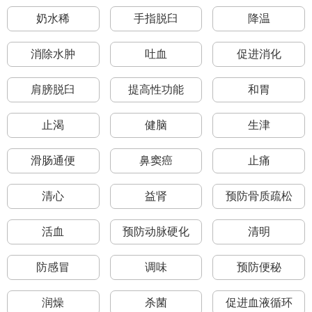
奶水稀
手指脱臼
降温
消除水肿
吐血
促进消化
肩膀脱臼
提高性功能
和胃
止渴
健脑
生津
滑肠通便
鼻窦癌
止痛
清心
益肾
预防骨质疏松
活血
预防动脉硬化
清明
防感冒
调味
预防便秘
润燥
杀菌
促进血液循环