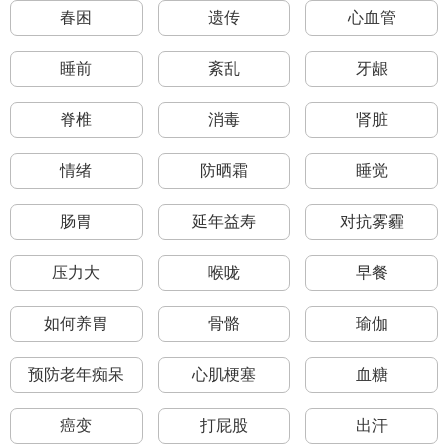
春困
遗传
心血管
睡前
紊乱
牙龈
脊椎
消毒
肾脏
情绪
防晒霜
睡觉
肠胃
延年益寿
对抗雾霾
压力大
喉咙
早餐
如何养胃
骨骼
瑜伽
预防老年痴呆
心肌梗塞
血糖
癌变
打屁股
出汗