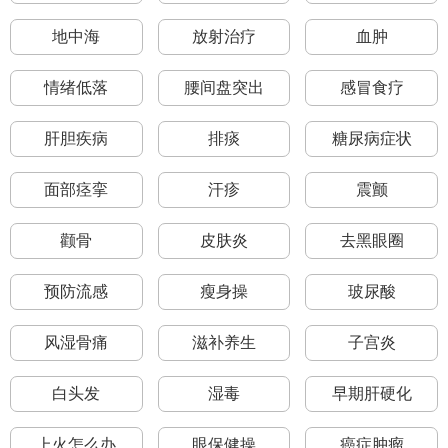
地中海
放射治疗
血肿
情绪低落
腰间盘突出
感冒食疗
肝胆疾病
排痰
糖尿病症状
面部痉挛
汗疹
震颤
颧骨
皮肤炎
去黑眼圈
预防流感
瘦身操
玻尿酸
风湿骨痛
滋补养生
子宫炎
白头发
湿毒
早期肝硬化
上火怎么办
眼保健操
癌症肿瘤