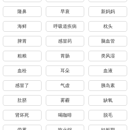
隆鼻
早衰
新妈妈
海鲜
呼吸道疾病
枕头
脾胃
感冒药
脑血管
粗粮
胃肠
类风湿
血栓
耳朵
血液
感冒了
气虚
胰岛素
肚脐
雾霾
缺氧
肾坏死
喝咖啡
脱毛
劳累
吃火锅
妊娠期