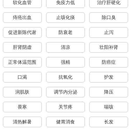
软化血管
免疫力低
治疗肝硬化
痔疮出血
止咳化痰
除口臭
促进新陈代谢
防衰老
止泻
肝肾阴虚
清凉
壮阳补肾
正常体温范围
强精
防癌症
口渴
抗氧化
护发
润肌肤
调节内分泌
降压
畏寒
关节疼
喘咳
清热解暑
健胃消食
长发