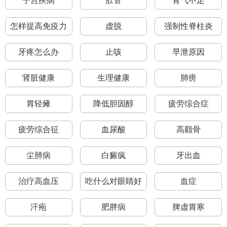
子宫疾病
肛管
肾气不足
怎样提高免疫力
虚脱
强制性脊柱炎
牙疼怎么办
止咳
早泄原因
肾脏健康
生理健康
肺痨
胃轻瘫
降低胆固醇
疲劳综合症
疲劳综合征
血尿酸
高颧骨
尘肺病
白癜疯
牙出血
治疗高血压
吃什么对眼睛好
血症
汗疱
肥胖病
脾虚胃寒