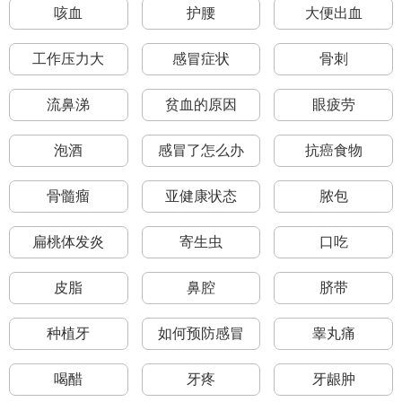
咳血
护腰
大便出血
工作压力大
感冒症状
骨刺
流鼻涕
贫血的原因
眼疲劳
泡酒
感冒了怎么办
抗癌食物
骨髓瘤
亚健康状态
脓包
扁桃体发炎
寄生虫
口吃
皮脂
鼻腔
脐带
种植牙
如何预防感冒
睾丸痛
喝醋
牙疼
牙龈肿