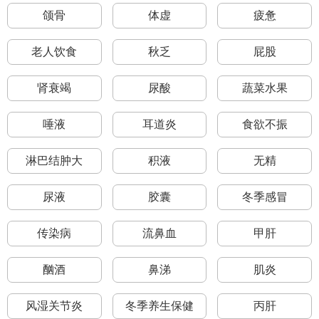
颌骨
体虚
疲惫
老人饮食
秋乏
屁股
肾衰竭
尿酸
蔬菜水果
唾液
耳道炎
食欲不振
淋巴结肿大
积液
无精
尿液
胶囊
冬季感冒
传染病
流鼻血
甲肝
酗酒
鼻涕
肌炎
风湿关节炎
冬季养生保健
丙肝