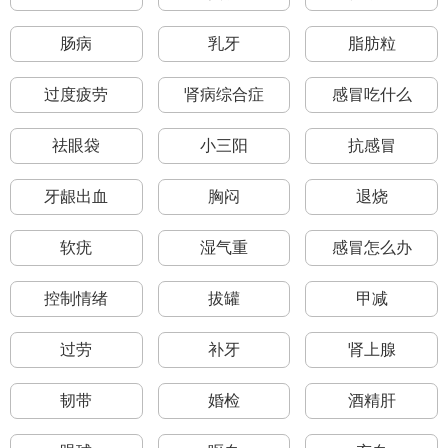
肠病
乳牙
脂肪粒
过度疲劳
肾病综合症
感冒吃什么
祛眼袋
小三阳
抗感冒
牙龈出血
胸闷
退烧
软疣
湿气重
感冒怎么办
控制情绪
拔罐
甲减
过劳
补牙
肾上腺
韧带
婚检
酒精肝