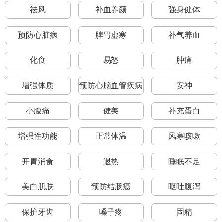
祛风
补血养颜
强身健体
预防心脏病
脾胃虚寒
补气养血
化食
易怒
肿痛
增强体质
预防心脑血管疾病
安神
小腹痛
健美
补充蛋白
增强性功能
正常体温
风寒咳嗽
开胃消食
退热
睡眠不足
美白肌肤
预防结肠癌
呕吐腹泻
保护牙齿
嗓子疼
固精