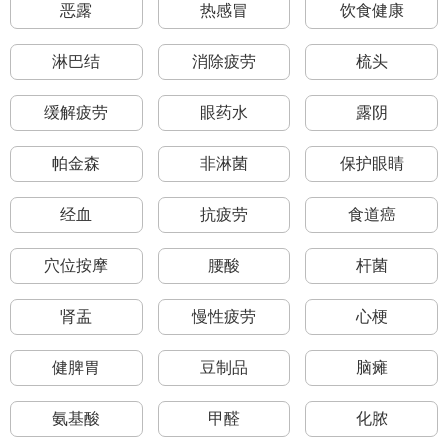
恶露
热感冒
饮食健康
淋巴结
消除疲劳
梳头
缓解疲劳
眼药水
露阴
帕金森
非淋菌
保护眼睛
经血
抗疲劳
食道癌
穴位按摩
腰酸
杆菌
肾盂
慢性疲劳
心梗
健脾胃
豆制品
脑瘫
氨基酸
甲醛
化脓