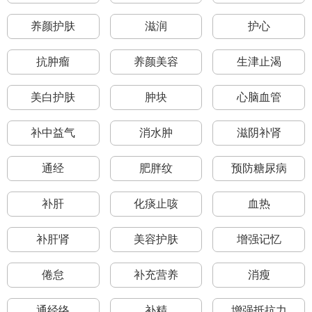
养颜护肤
滋润
护心
抗肿瘤
养颜美容
生津止渴
美白护肤
肿块
心脑血管
补中益气
消水肿
滋阴补肾
通经
肥胖纹
预防糖尿病
补肝
化痰止咳
血热
补肝肾
美容护肤
增强记忆
倦怠
补充营养
消瘦
通经络
补精
增强抵抗力