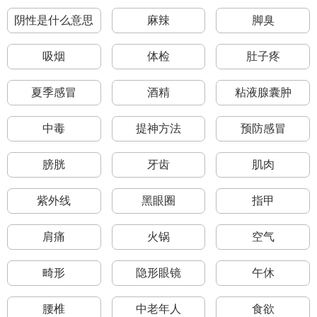
阴性是什么意思
麻辣
脚臭
吸烟
体检
肚子疼
夏季感冒
酒精
粘液腺囊肿
中毒
提神方法
预防感冒
膀胱
牙齿
肌肉
紫外线
黑眼圈
指甲
肩痛
火锅
空气
畸形
隐形眼镜
午休
腰椎
中老年人
食欲