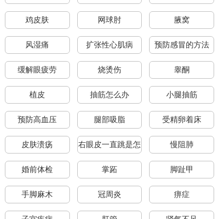
鸡皮肤
网球肘
腋窝
风湿痛
扩张性心肌病
预防感冒的方法
缓解眼疲劳
烧烫伤
睾酮
植皮
抽筋怎么办
小腿抽筋
预防高血压
腿部吸脂
受精卵着床
皮肤溃疡
右眼皮一直跳是怎
慢阻肺
么回事
婚前体检
掌跖
脚趾甲
手脚麻木
冠周炎
痹症