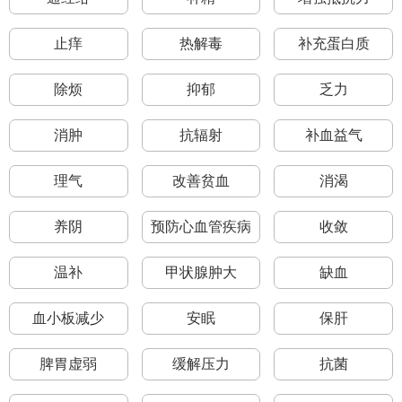
止痒
热解毒
补充蛋白质
除烦
抑郁
乏力
消肿
抗辐射
补血益气
理气
改善贫血
消渴
养阴
预防心血管疾病
收敛
温补
甲状腺肿大
缺血
血小板减少
安眠
保肝
脾胃虚弱
缓解压力
抗菌