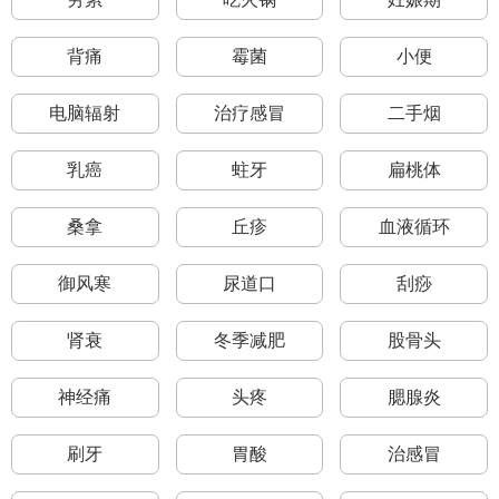
背痛
霉菌
小便
电脑辐射
治疗感冒
二手烟
乳癌
蛀牙
扁桃体
桑拿
丘疹
血液循环
御风寒
尿道口
刮痧
肾衰
冬季减肥
股骨头
神经痛
头疼
腮腺炎
刷牙
胃酸
治感冒