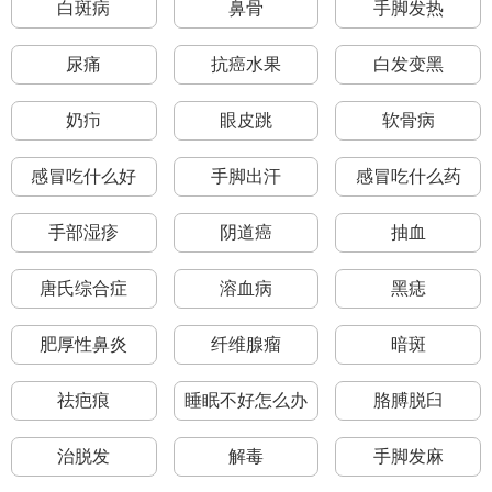
白斑病
鼻骨
手脚发热
尿痛
抗癌水果
白发变黑
奶疖
眼皮跳
软骨病
感冒吃什么好
手脚出汗
感冒吃什么药
手部湿疹
阴道癌
抽血
唐氏综合症
溶血病
黑痣
肥厚性鼻炎
纤维腺瘤
暗斑
祛疤痕
睡眠不好怎么办
胳膊脱臼
治脱发
解毒
手脚发麻