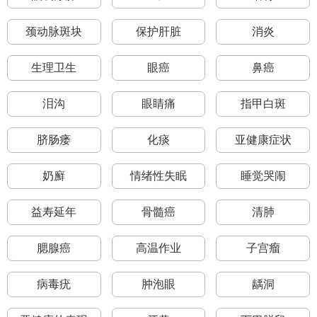
颈动脉斑块
保护肝脏
消炎
生理卫生
眼癌
鼻癌
泪沟
眼睛痛
指甲白斑
脐肠瘘
化痰
亚健康症状
奶廯
情绪性失眠
睡觉哭闹
益寿延年
骨髓癌
清肺
腮腺癌
高温作业
子宫瘤
病毒疣
肿泡眼
龋洞