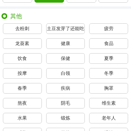
其他
去粉刺
土豆发芽了还能吃
疲劳
吗
龙葵素
健康
食品
饮食
保健
夏季
按摩
白领
冬季
春季
疾病
胸罩
熬夜
阴毛
维生素
水果
锻炼
老年人