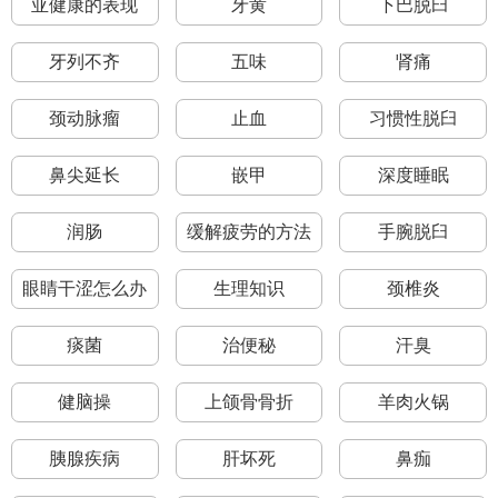
亚健康的表现
牙黄
下巴脱臼
牙列不齐
五味
肾痛
颈动脉瘤
止血
习惯性脱臼
鼻尖延长
嵌甲
深度睡眠
润肠
缓解疲劳的方法
手腕脱臼
眼睛干涩怎么办
生理知识
颈椎炎
痰菌
治便秘
汗臭
健脑操
上颌骨骨折
羊肉火锅
胰腺疾病
肝坏死
鼻痂