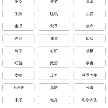
感染
关节
眼睛
生殖
睡眠
头发
生理
秋季
瘙痒
辐射
尿道
痘痘
蔬菜
心脏
颈椎
细菌
致癌
零食
皮癣
压力
秋季养生
上班族
脂肪
长寿
排尿
健身
冬季养生