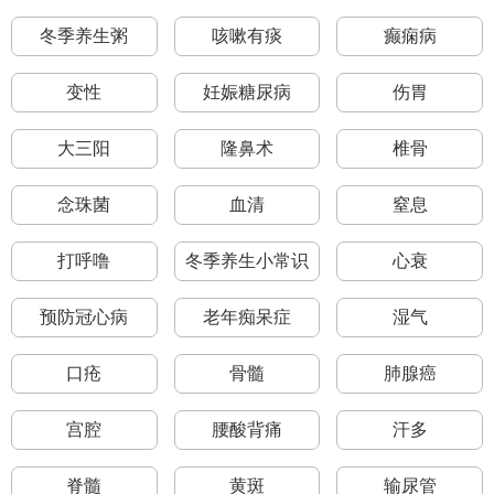
冬季养生粥
咳嗽有痰
癫痫病
变性
妊娠糖尿病
伤胃
大三阳
隆鼻术
椎骨
念珠菌
血清
窒息
打呼噜
冬季养生小常识
心衰
预防冠心病
老年痴呆症
湿气
口疮
骨髓
肺腺癌
宫腔
腰酸背痛
汗多
脊髓
黄斑
输尿管