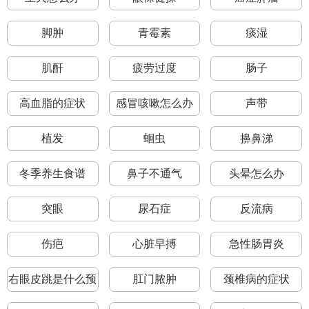
脚肿
青霉素
痰湿
肌酐
疲劳过度
肠子
高血脂的症状
感冒咳嗽怎么办
声带
植发
蛔虫
擤鼻涕
冬季养生食谱
鼻子不通气
头晕怎么办
突眼
尿石症
反流病
伤疤
心脏早搏
急性肠胃炎
右眼皮跳是什么预
肛门脓肿
颈椎病的症状
兆