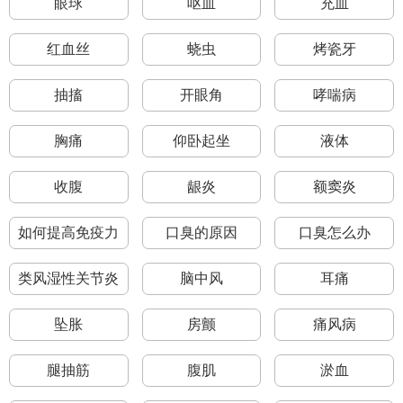
眼球
呕血
充血
红血丝
蛲虫
烤瓷牙
抽搐
开眼角
哮喘病
胸痛
仰卧起坐
液体
收腹
龈炎
额窦炎
如何提高免疫力
口臭的原因
口臭怎么办
类风湿性关节炎
脑中风
耳痛
坠胀
房颤
痛风病
腿抽筋
腹肌
淤血