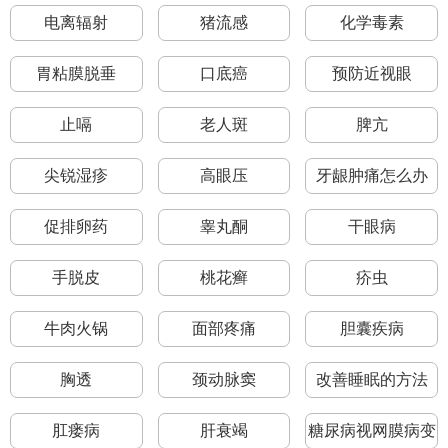
电离辐射
猪流感
化学毒素
胃粘膜脱垂
口底癌
预防近视眼
止嗝
老人斑
脾亢
尖锐湿疹
高眼压
牙龈肿痛怎么办
促排卵药
睾丸酮
干眼病
手脱皮
桃花癣
疥虫
牛肉火锅
面部疼痛
胆囊疾病
胸透
颈动脉窦
改善睡眠的方法
肛瘘病
肝衰竭
糖尿病视网膜病变