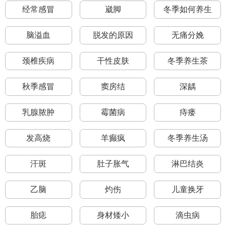
经常感冒
崴脚
冬季如何养生
脑溢血
脱发的原因
无痛分娩
颈椎疾病
干性皮肤
冬季养生茶
秋季感冒
窦房结
深龋
乳腺脓肿
霉菌病
痔瘘
发高烧
羊癫疯
冬季养生汤
汗斑
肚子胀气
淋巴结炎
乙脑
灼伤
儿童换牙
胎痣
身材矮小
滴虫病