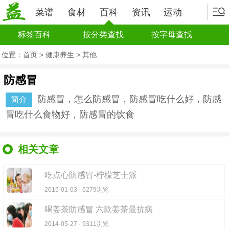
菜谱
食材
百科
资讯
运动
标签百科
按分类查找
按字母查找
位置：
首页
>
健康养生
>
其他
防感冒
防感冒，怎么防感冒，防感冒吃什么好，防感
简介
冒吃什么食物好，防感冒的饮食
相关文章
吃点心防感冒-柠檬芝士派
2015-01-03 · 6279浏览
喝姜茶防感冒 六款姜茶最抗病
2014-05-27 · 9311浏览