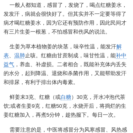
一般人都知道，感冒了，发烧了，喝点红糖姜水，
发发汗，病就会很快好了。但其实并不一定要等得了
病才喝红糖姜水，因为它还有预防作用，因此民间才
有三片生姜一根葱，不怕感冒和伤风的说法。
生姜为草本植物姜的块茎，味辛性温，能发汗
解
表
、
温肺
止咳。红糖由甘蔗制成，味甘性温，能
补中
益气
，养血、补虚损。二者相合，既能补充体内丢失
的水分，起到降温、退烧和杀菌作用，又能帮助发汗
和排尿，有利于排出体内毒素。
鲜姜末3克、红糖（或
白糖
）30克，开水冲泡代茶
饮;或者生姜9克，红糖50克，水烧开后，将捣烂的生
姜红糖加入，再煮5分钟，趁热服下。每日一次。
需要注意的是，中医将感冒分为风寒感冒、风热感