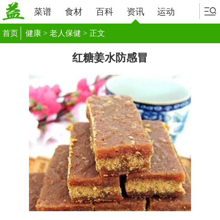
菜谱
食材
百科
资讯
运动
首页
健康
>
老人保健
> 正文
红糖姜水防感冒