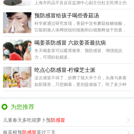
上海市药品不良反应监测中心副主任杜文民博士仍
告诫网友，不
预防感冒给孩子喝些香菇汤
科学家通过研究发现，香菇中含有蘑菇核糖核酸，
它能刺激人体网状组织细胞和白细胞释放干扰素，
而干扰素能消
喝姜茶防感冒 六款姜茶最抗病
冬天喝姜茶可以暖胃驱寒、预防感冒、增强抵抗
力，可谓好处颇多。
吃点心防感冒-柠檬芝士派
这次感冒不得了，折腾了我大半个月，头痛与鼻塞
如影随形，只想躺着，更别提做饭了。吃了多少种
药呢？我数数
为您推荐
儿童春天多吃胡萝卜预
防感冒
板蓝根预
防感冒
莫过三天