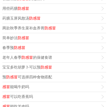
用些药膳
防感冒
药膳玉屏风散汤
防感冒
两款秋季养生菜补血养胃
防感冒
简单妙法
防感冒
春季预
防感冒
老年人春季
防感冒
的保健食谱
宝宝多吃胡萝卜可以预
防感冒
预
防感冒
可选择四种食物搭配
感冒
能喝牛奶吗
感冒
可以吃香蕉吗
感冒
能吃羊肉吗