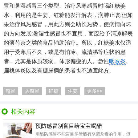
冒和暑湿感冒三个类型。治疗风寒感冒时喝红糖姜
水，利用的是生姜、红糖能发汗解表，润肺止咳;但如
果治疗风热感冒，用此方则会助长热势，使病情向坏
的方向发展;暑湿性感冒也不宜用，而应给予清凉解表
的薄荷茶之类的食品辅助治疗。所以，红糖姜水仅适
用于受寒后不久，或是有怕冷、流清涕等症状的患
者，尤其是体质较弱、体形偏瘦的人。急性
咽喉炎
、
扁桃体炎以及有糖尿病的患者也不适宜此方。
感冒
防感冒
红糖
生姜
更多>>
相关内容
预防感冒别盲目给宝宝喝醋
用醋防感冒不能盲目尽管醋有杀菌杀毒的作用，但