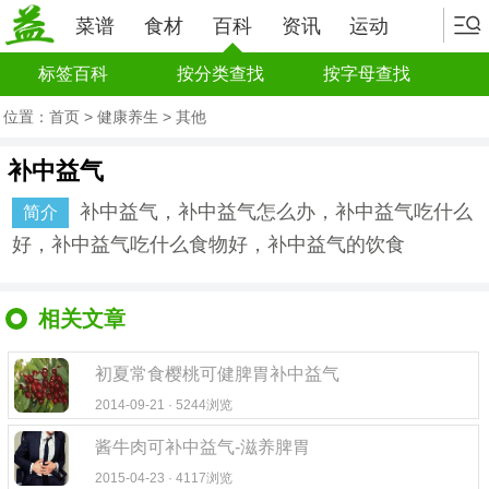
菜谱
食材
百科
资讯
运动
标签百科
按分类查找
按字母查找
位置：
首页
>
健康养生
>
其他
补中益气
补中益气，补中益气怎么办，补中益气吃什么
简介
好，补中益气吃什么食物好，补中益气的饮食
相关文章
初夏常食樱桃可健脾胃补中益气
2014-09-21 · 5244浏览
酱牛肉可补中益气-滋养脾胃
2015-04-23 · 4117浏览