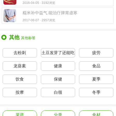
2016-04-05 · 3192浏览
糯米补中益气 能治疗脾胃虚寒
2017-06-07 · 2957浏览
其他
其他标签
去粉刺
土豆发芽了还能吃
疲劳
吗
龙葵素
健康
食品
饮食
保健
夏季
按摩
白领
冬季
菜谱
分类
食材