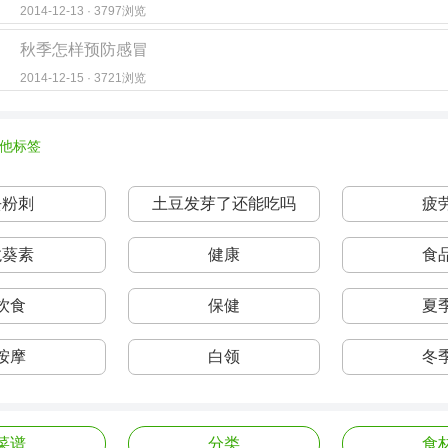
2014-12-13 · 3797浏览
秋季怎样预防感冒
2014-12-15 · 3721浏览
他标签
去粉刺
土豆发芽了还能吃吗
疲
龙葵素
健康
食
饮食
保健
夏
按摩
白领
冬
菜谱
分类
食