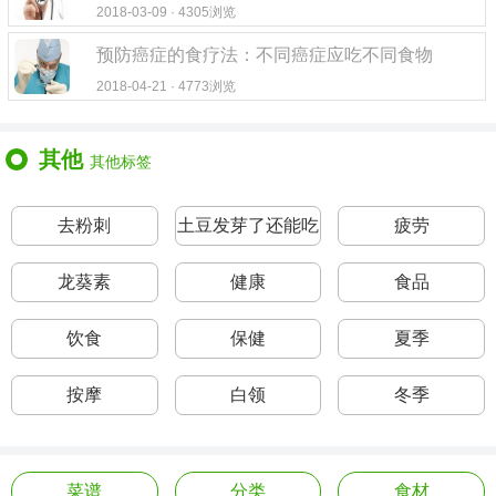
2018-03-09 · 4305浏览
预防癌症的食疗法：不同癌症应吃不同食物
2018-04-21 · 4773浏览
其他
其他标签
去粉刺
土豆发芽了还能吃
疲劳
吗
龙葵素
健康
食品
饮食
保健
夏季
按摩
白领
冬季
菜谱
分类
食材