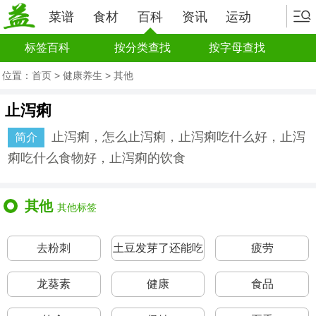
菜谱
食材
百科
资讯
运动
标签百科
按分类查找
按字母查找
位置：
首页
>
健康养生
>
其他
止泻痢
止泻痢，怎么止泻痢，止泻痢吃什么好，止泻
简介
痢吃什么食物好，止泻痢的饮食
其他
其他标签
去粉刺
土豆发芽了还能吃
疲劳
吗
龙葵素
健康
食品