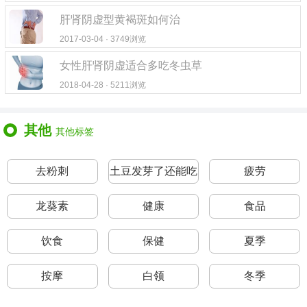
肝肾阴虚型黄褐斑如何治
2017-03-04 · 3749浏览
女性肝肾阴虚适合多吃冬虫草
2018-04-28 · 5211浏览
其他
其他标签
去粉刺
土豆发芽了还能吃
疲劳
吗
龙葵素
健康
食品
饮食
保健
夏季
按摩
白领
冬季