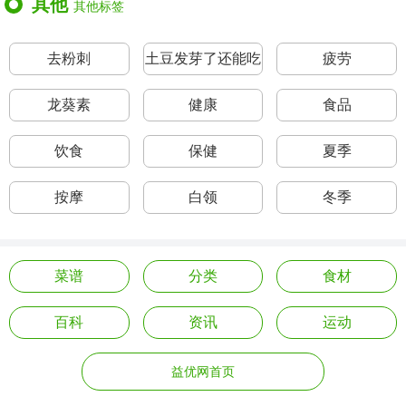
其他
其他标签
去粉刺
土豆发芽了还能吃
疲劳
吗
龙葵素
健康
食品
饮食
保健
夏季
按摩
白领
冬季
菜谱
分类
食材
百科
资讯
运动
益优网首页