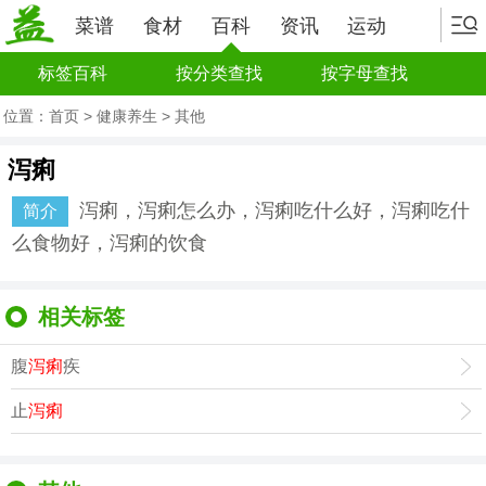
菜谱
食材
百科
资讯
运动
标签百科
按分类查找
按字母查找
位置：
首页
>
健康养生
>
其他
泻痢
泻痢，泻痢怎么办，泻痢吃什么好，泻痢吃什
简介
么食物好，泻痢的饮食
相关标签
腹
泻痢
疾
止
泻痢