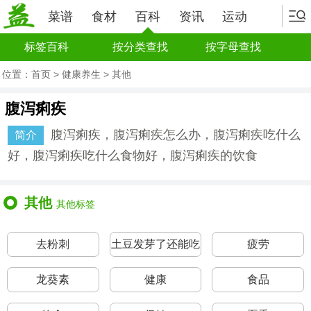
菜谱
食材
百科
资讯
运动
标签百科
按分类查找
按字母查找
位置：
首页
>
健康养生
>
其他
腹泻痢疾
腹泻痢疾，腹泻痢疾怎么办，腹泻痢疾吃什么
简介
好，腹泻痢疾吃什么食物好，腹泻痢疾的饮食
其他
其他标签
去粉刺
土豆发芽了还能吃
疲劳
吗
龙葵素
健康
食品