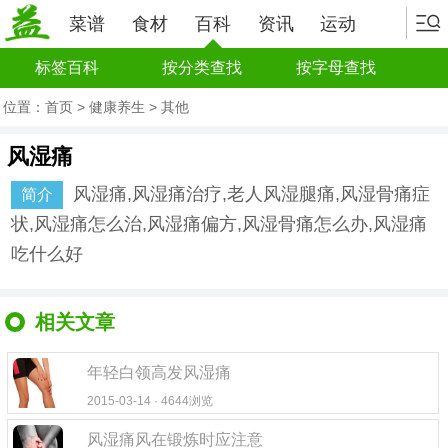
菜谱
食材
百科
资讯
运动
标签百科
按分类查找
按字母查找
位置：
首页
>
健康养生
>
其他
风湿痛
风湿痛,风湿痛治疗,老人风湿腿痛,风湿骨痛症
简介
状,风湿痛怎么治,风湿痛偏方,风湿骨痛怎么办,风湿痛
吃什么好
相关文章
年轻白领高发风湿痛
2015-03-14 · 4644浏览
风湿痛风在锻炼时应注意