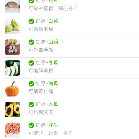
红枣+
鲤鱼
可滋补暖胃、强心补血
红枣+
白菜
可清热润燥
红枣+
山药
可补血养颜
红枣+
冬瓜
可健脾养胃
红枣+
南瓜
可解毒止痛
红枣+
木瓜
可均衡营养
红枣+
花生
可健脾、止血、补血