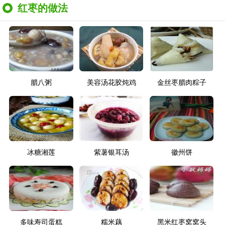
红枣的做法
腊八粥
美容汤花胶炖鸡
金丝枣腊肉粽子
冰糖湘莲
紫薯银耳汤
徽州饼
多味寿司蛋糕
糯米藕
黑米红枣窝窝头