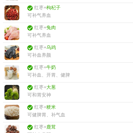
红枣+
枸杞子
可补气养血
红枣+
兔肉
可补气养血
红枣+
乌鸡
可补血养颜
红枣+
牛奶
可补血、开胃、健脾
红枣+
大葱
可和胃安神
红枣+
粳米
可健脾胃、补气血
红枣+
鹿茸