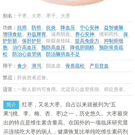
别名：
干枣、大枣、枣子、大枣
功效：
抗癌
、
防癌
、
抗炎
、
降血压
、
宁心安神
、
益智健脑
、
增强食欲
、
补益脾胃
、滋养阴血、
养心安神
、缓和药性、
保
护肝脏
、
保肝护肝
、除腥臭怪味、
提高免疫力
、
抑制癌细
胞
、
治疗高血压
、
预防高血压
、
降低胆固醇
、
预防骨质疏
松
、
防治心血管病
、
防治脑供血不足
用于：
食少
、
泄泻
、阴血虚、
骨质疏松
、
产后贫血
禁忌：
肝炎患者忌食。
适宜：
一般人群均可食用。尤适宜心血管疾病、癌症患者。
红枣，又名大枣。自占以来就被列为“五
简介
果”(桃、李、梅、杏、枣)之一，历史悠久。大枣最突
出的特点是维生素含量高。在国外的一项临床研究显
示连续吃大枣的病人，健康恢复比单纯吃维生素药剂