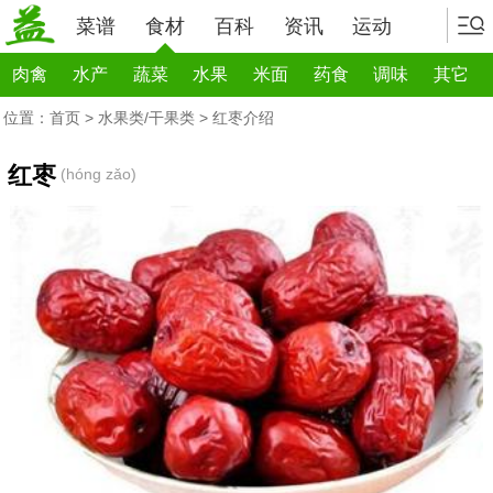
菜谱
食材
百科
资讯
运动
肉禽
水产
蔬菜
水果
米面
药食
调味
其它
位置：
首页
>
水果类/干果类
> 红枣介绍
红枣
(hóng zǎo)