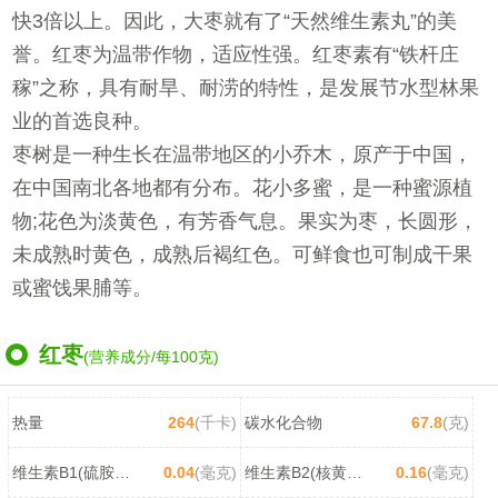
快3倍以上。因此，大枣就有了“天然维生素丸”的美
誉。红枣为温带作物，适应性强。红枣素有“铁杆庄
稼”之称，具有耐旱、耐涝的特性，是发展节水型林果
业的首选良种。
枣树是一种生长在温带地区的小乔木，原产于中国，
在中国南北各地都有分布。花小多蜜，是一种蜜源植
物;花色为淡黄色，有芳香气息。果实为枣，长圆形，
未成熟时黄色，成熟后褐红色。可鲜食也可制成干果
或蜜饯果脯等。
红枣
(营养成分/每100克)
热量
264
(千卡)
碳水化合物
67.8
(克)
维生素B1(硫胺素)
0.04
(毫克)
维生素B2(核黄素)
0.16
(毫克)