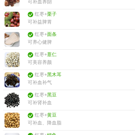
可补血养阴
红枣+
栗子
可补益脾胃
红枣+
面条
可养心健脾
红枣+
薏仁
可美容养颜
红枣+
黑木耳
可补血补气
红枣+
黑豆
可补肾补血
红枣+
黄豆
可补血、降血脂