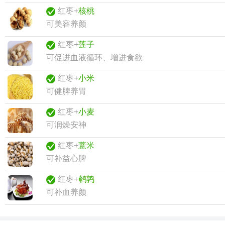
红枣+
核桃
可美容养颜
红枣+
莲子
可促进血液循环、增进食欲
红枣+
小米
可健脾养胃
红枣+
小麦
可润燥安神
红枣+
薏米
可补益心脾
红枣+
鹌鹑
可补血养颜