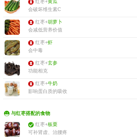
红枣+
黄瓜
会破坏维生素C
红枣+
胡萝卜
会减低营养价值
红枣+
虾
会中毒
红枣+
玄参
功能相克
红枣+
牛奶
影响蛋白质的吸收
与红枣搭配的食物
红枣+
板栗
可补肾虚、治腰疼