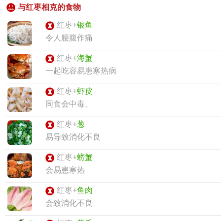
与红枣相克的食物
红枣+
银鱼
令人腰腹作痛
红枣+
海蟹
一起吃容易患寒热病
红枣+
虾皮
同食会中毒。
红枣+
葱
易导致消化不良
红枣+
螃蟹
会易患寒热
红枣+
鱼肉
会致消化不良