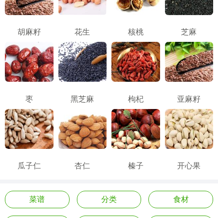
胡麻籽
花生
核桃
芝麻
枣
黑芝麻
枸杞
亚麻籽
瓜子仁
杏仁
榛子
开心果
菜谱
分类
食材