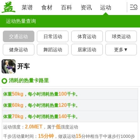
菜谱
食材
百科
资讯
运动
运动热量查询
交通运动
日常活动
体育运动
球类运动
健身运动
舞蹈运动
居家活动
更多▼
开车
消耗的热量卡路里
50kg
100
体重
，每小时消耗热量
千卡。
60kg
120
体重
，每小时消耗热量
千卡。
70kg
140
体重
，每小时消耗热量
千卡。
2.0MET
低
运动强度：
，属于
强度运动
15分钟
15
千步活动量时间：
，做该运动
分钟相当于中速步行1000步