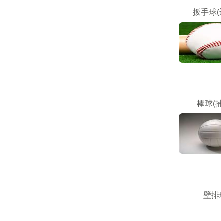
扳手球(
棒球(
壁排