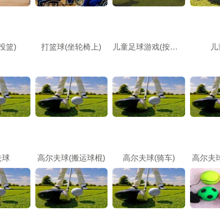
投篮)
打篮球(坐轮椅上)
儿童足球游戏(按棒球规则进行)
儿
夫球
高尔夫球(搬运球棍)
高尔夫球(骑车)
高尔夫球