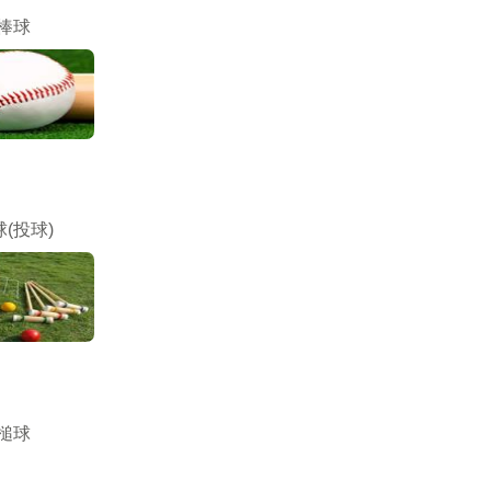
棒球
(投球)
槌球