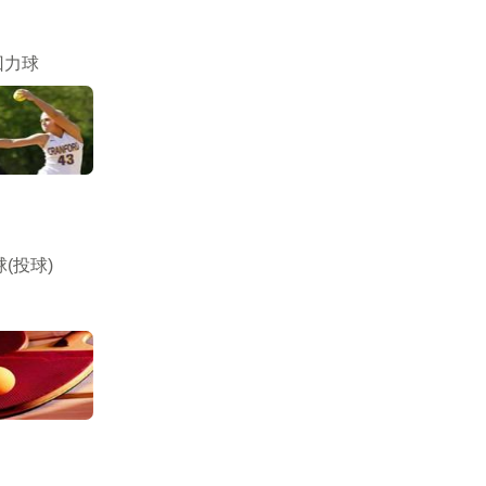
回力球
(投球)