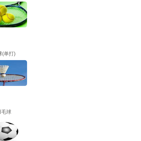
(单打)
羽毛球