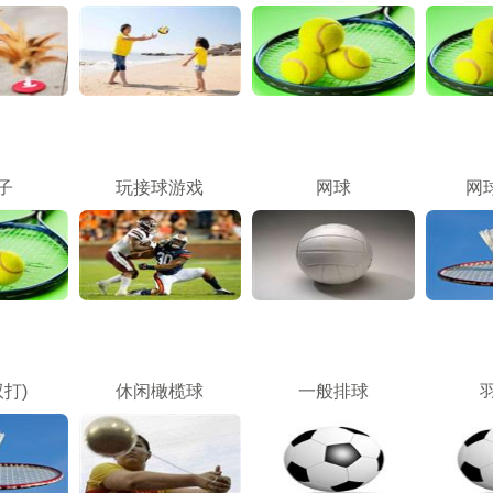
子
玩接球游戏
网球
网球
双打)
休闲橄榄球
一般排球