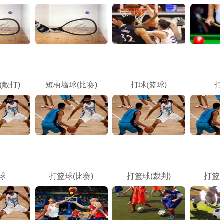
(散打)
短柄墙球(比赛)
打球(篮球)
球
打篮球(比赛)
打篮球(裁判)
打篮