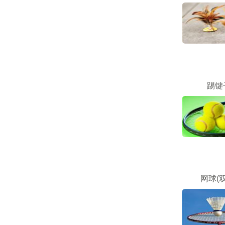
踢键
网球(