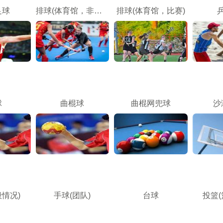
足球
排球(体育馆，非比赛，6~9人队，一般)
排球(体育馆，比赛)
球
曲棍球
曲棍网兜球
沙
般情况)
手球(团队)
台球
投篮(