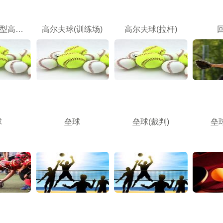
高尔夫球(小型高尔夫)
高尔夫球(训练场)
高尔夫球(拉杆)
球
垒球
垒球(裁判)
垒球