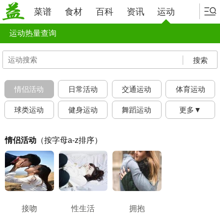
菜谱
食材
百科
资讯
运动
运动热量查询
搜索
情侣活动
日常活动
交通运动
体育运动
球类运动
健身运动
舞蹈运动
更多▼
情侣活动
（按字母a-z排序）
接吻
性生活
拥抱