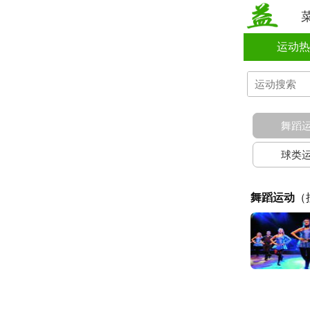
运动热
舞蹈
球类
舞蹈运动
（