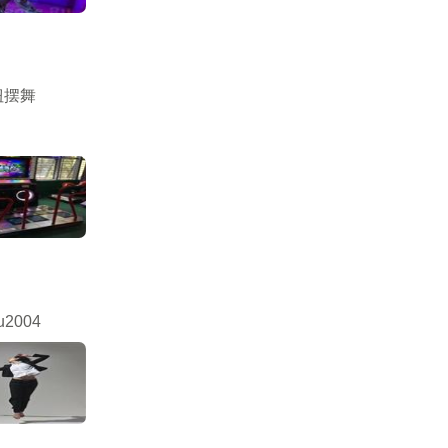
扭摆舞
u2004