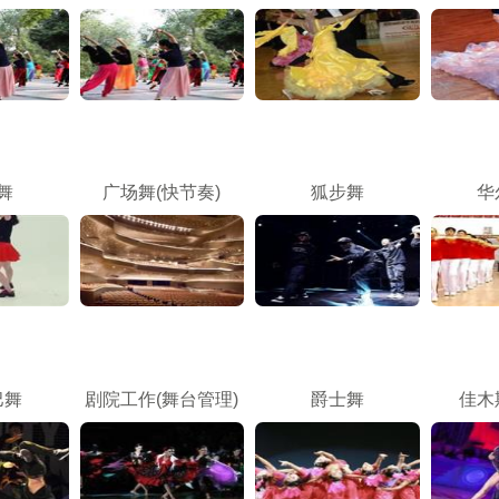
舞
广场舞(快节奏)
狐步舞
华
巴舞
剧院工作(舞台管理)
爵士舞
佳木