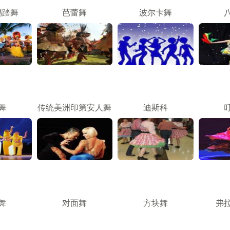
踢踏舞
芭蕾舞
波尔卡舞
舞
传统美洲印第安人舞
迪斯科
舞
对面舞
方块舞
弗