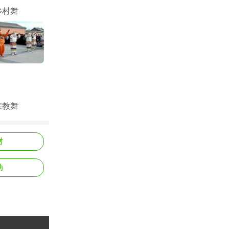
乡村舞
宗教舞
材
动