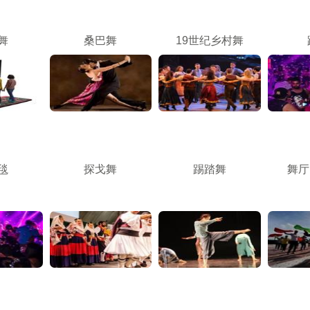
舞
桑巴舞
19世纪乡村舞
毯
探戈舞
踢踏舞
舞厅