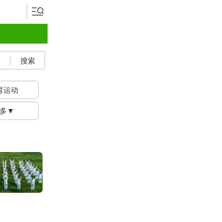
搜索
育运动
多▼