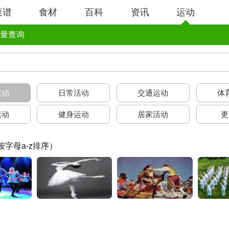
菜谱
食材
百科
资讯
运动
量查询
运动
日常活动
交通运动
体
运动
健身运动
居家活动
更
按字母a-z排序）