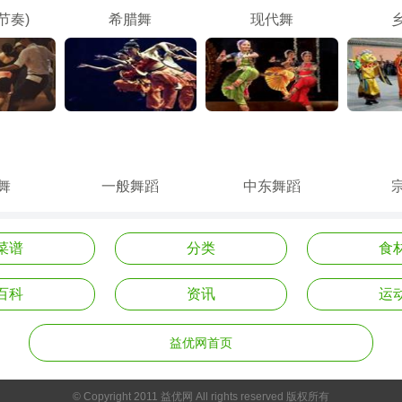
节奏)
希腊舞
现代舞
舞
一般舞蹈
中东舞蹈
菜谱
分类
食
百科
资讯
运
益优网首页
© Copyright 2011 益优网 All rights reserved 版权所有