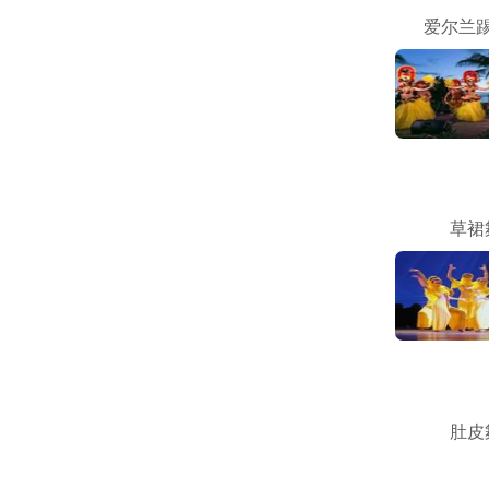
爱尔兰
草裙
肚皮