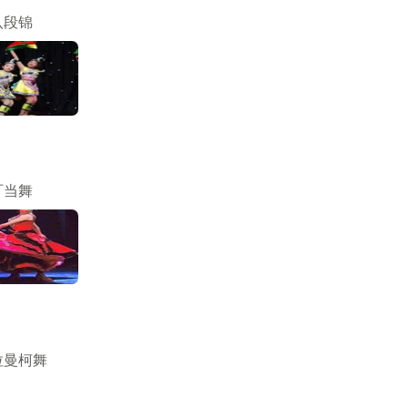
八段锦
叮当舞
拉曼柯舞