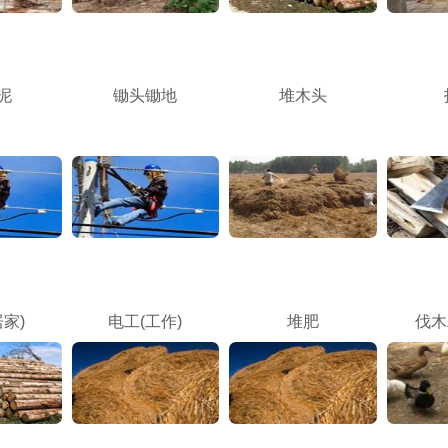
泥
锄头锄地
堆木头
居家)
电工(工作)
堆肥
伐木