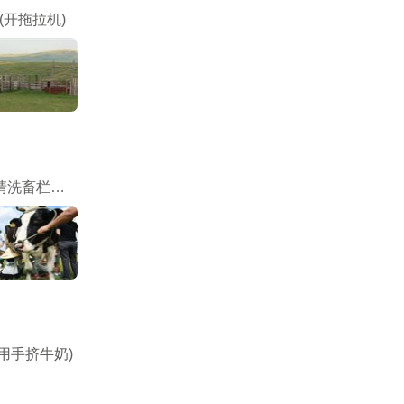
(开拖拉机)
干农活(清洗畜栏，重活)
用手挤牛奶)