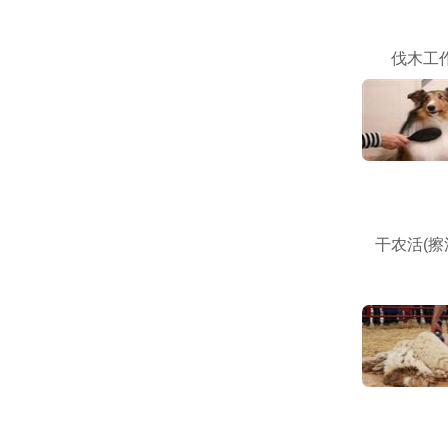
伐木工作
干农活(擦