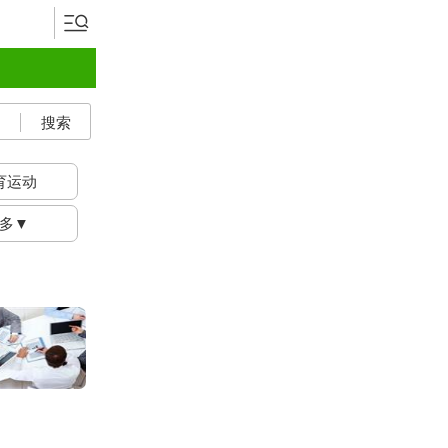
搜索
育运动
多▼