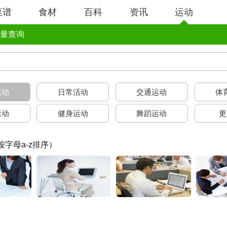
菜谱
食材
百科
资讯
运动
量查询
运动
日常活动
交通运动
体
运动
健身运动
舞蹈运动
更
按字母a-z排序）