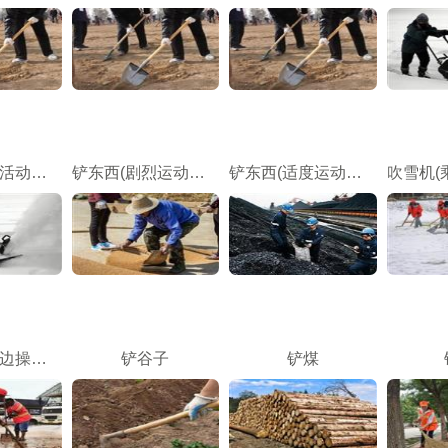
铲东西(轻度活动，<4.5kg/分钟)
铲东西(剧烈运动，>6.8kg/分钟)
铲东西(适度运动，4.5-6.8kg/分钟)
吹雪机(边走边操作吹雪机)
铲谷子
铲煤