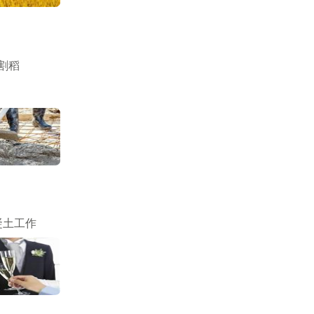
割稻
凝土工作