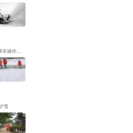
吹雪机(乘车操作吹雪机)
铲雪