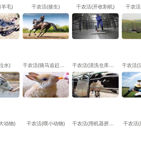
剪羊毛)
干农活(接生)
干农活(开收割机)
干农活
拉水)
干农活(骑马追赶动物)
干农活(清洗仓库，重活)
大动物)
干农活(喂小动物)
干农活(用机器挤牛奶)
干农活(