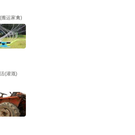
(搬运家禽)
活(灌溉)