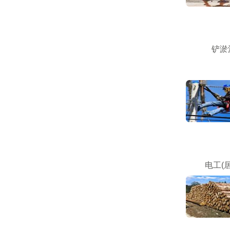
铲淤
电工(