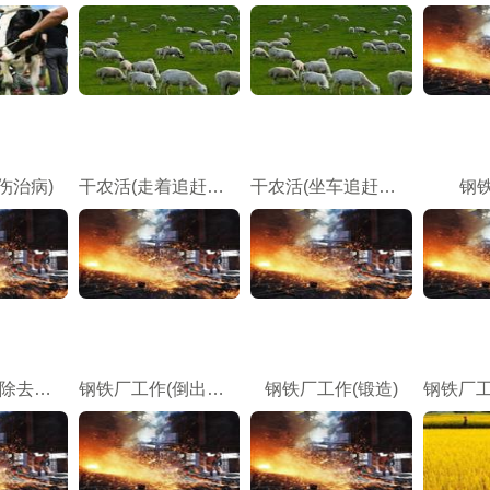
伤治病)
干农活(走着追赶动物)
干农活(坐车追赶动物)
钢
钢铁厂工作(除去炉渣)
钢铁厂工作(倒出模具)
钢铁厂工作(锻造)