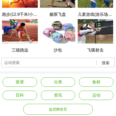
跑步(12.9千米/小时)
极限飞盘
儿童游戏(游乐场，绳球，四方戏)
三级跳远
沙包
飞碟射击
搜索
菜谱
分类
食材
百科
资讯
运动
益优网首页