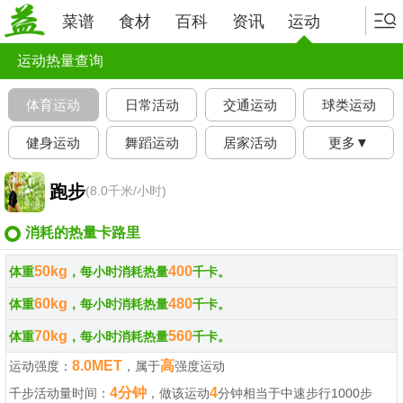
菜谱
食材
百科
资讯
运动
运动热量查询
体育运动
日常活动
交通运动
球类运动
健身运动
舞蹈运动
居家活动
更多▼
跑步
(8.0千米/小时)
消耗的热量卡路里
50kg
400
体重
，每小时消耗热量
千卡。
60kg
480
体重
，每小时消耗热量
千卡。
70kg
560
体重
，每小时消耗热量
千卡。
8.0MET
高
运动强度：
，属于
强度运动
4分钟
4
千步活动量时间：
，做该运动
分钟相当于中速步行1000步