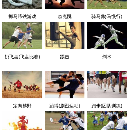
掷马蹄铁游戏
杰克跳
骑马(骑马慢行)
扔飞盘(飞盘比赛)
踢击
剑术
定向越野
跆搏(剧烈运动)
跑步(团队训练)