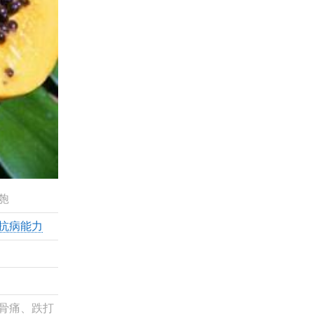
匏
抗病能力
骨痛、跌打