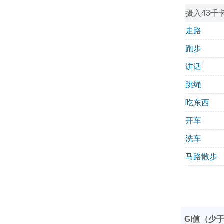
摄入43千
走路
跑步
讲话
跳绳
吃东西
开车
洗车
马路散步
GI值（少于