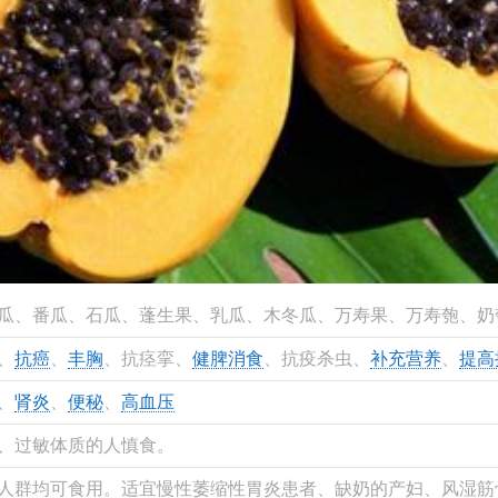
瓜、番瓜、石瓜、蓬生果、乳瓜、木冬瓜、万寿果、万寿匏、奶
、
抗癌
、
丰胸
、抗痉挛、
健脾消食
、抗疫杀虫、
补充营养
、
提高
、
肾炎
、
便秘
、
高血压
、过敏体质的人慎食。
人群均可食用。适宜慢性萎缩性胃炎患者、缺奶的产妇、风湿筋