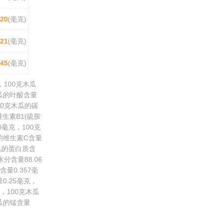
20
(毫克)
21
(毫克)
045
(毫克)
100克木瓜
木瓜的叶酸含量
00克木瓜的碳
维生素B1(硫胺
8毫克，100克
瓜的维生素C含量
木瓜的蛋白质含
分含量88.06
含量0.357毫
0.25毫克，
，100克木瓜
木瓜的锰含量