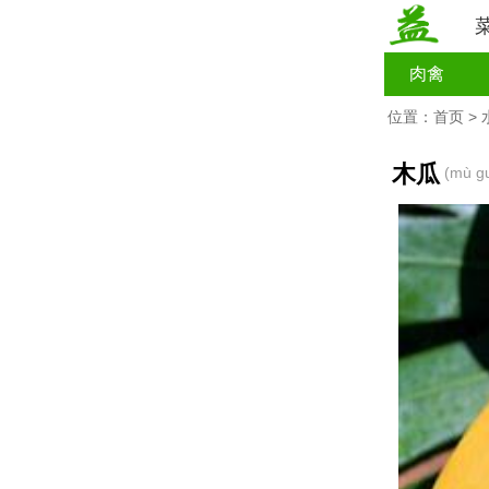
肉禽
位置：
首页
>
木瓜
(mù g