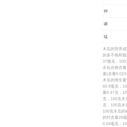
钾
磷
锰
木瓜的营养成
的多不饱和脂肪
37微克，10
水化合物含量1
素)含量0.0
木瓜的维生素E
60.9毫克，
量0.47克，
克，100克木
克，100克木
100克木瓜的
的钙含量20毫
0.04毫克，1