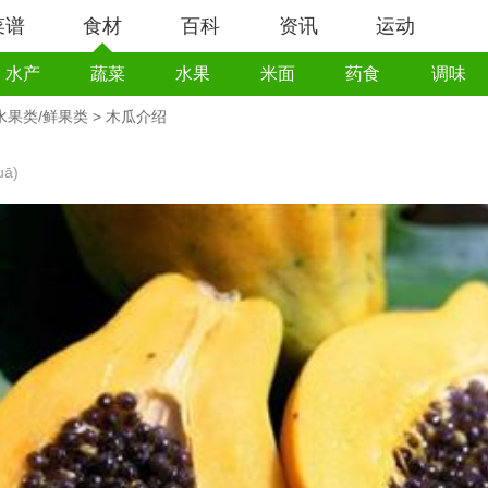
菜谱
食材
百科
资讯
运动
水产
蔬菜
水果
米面
药食
调味
水果类/鲜果类
> 木瓜介绍
uā)