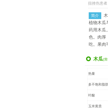
扭挫伤患者
木
简介
植物木瓜
药用木瓜
色。肉厚
吃。果肉
木瓜
(营
热量
多不饱和脂
叶酸
玉米黄质