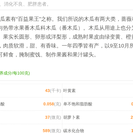
、消化不良、肥胖患者。
瓜素有“百益果王”之称。我们所说的木瓜有两大类，蔷薇
与热带水果番木瓜科木瓜（番木瓜）。木瓜从用途上也分
。果实长圆形、卵形或洋梨形，成熟时果皮由绿变黄、橙
，肉质软滑，甜、有香味。一年四季皆有产，以9至10月
可鲜食，腌制蜜饯、制作果酱和果汁罐头。
养成分/每100克)
43
(千卡)
叶黄素
肪酸
0.058
(克)
单不饱和脂肪酸
37
(微克)
胡萝卜素
2
589
(微克)
碳水化合物