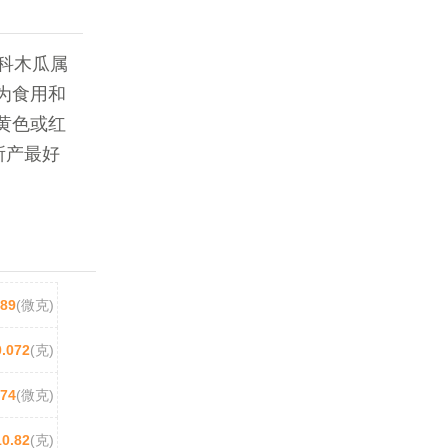
科木瓜属
为食用和
黄色或红
所产最好
89
(微克)
0.072
(克)
74
(微克)
10.82
(克)