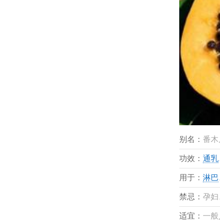
别名：
番木
功效：
通乳
用于：
淋巴
禁忌：
孕妇
适宜：
一般