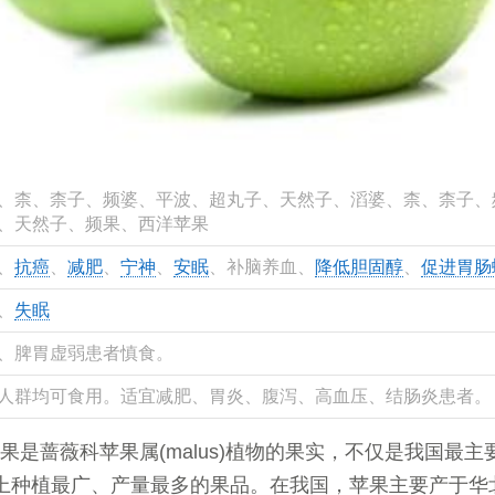
、柰、柰子、频婆、平波、超丸子、天然子、滔婆、柰、柰子、
、天然子、频果、西洋苹果
、
抗癌
、
减肥
、
宁神
、
安眠
、补脑养血、
降低胆固醇
、
促进胃肠
、
失眠
、脾胃虚弱患者慎食。
人群均可食用。适宜减肥、胃炎、腹泻、高血压、结肠炎患者。
果是蔷薇科苹果属(malus)植物的果实，不仅是我国最主
上种植最广、产量最多的果品。在我国，苹果主要产于华