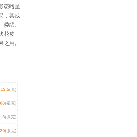
形态略呈
果，其成
、倭绵、
伏花皮
果之用。
13.5
(克)
.06
(毫克)
3
(微克)
20
(微克)