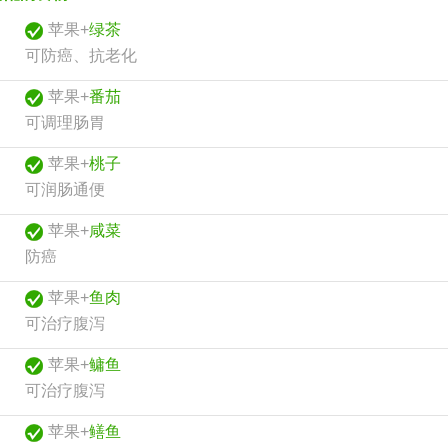
苹果+
绿茶
可防癌、抗老化
苹果+
番茄
可调理肠胃
苹果+
桃子
可润肠通便
苹果+
咸菜
防癌
苹果+
鱼肉
可治疗腹泻
苹果+
鳙鱼
可治疗腹泻
苹果+
鳝鱼