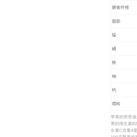
膳食纤维
脂肪
锰
硒
铁
钠
钙
嘌呤
苹果的营养成分
果的维生素B2
生素C含量4毫