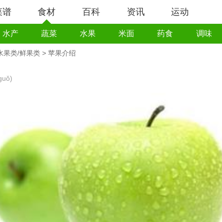
菜谱
食材
百科
资讯
运动
水产
蔬菜
水果
米面
药食
调味
水果类/鲜果类
> 苹果介绍
guǒ)