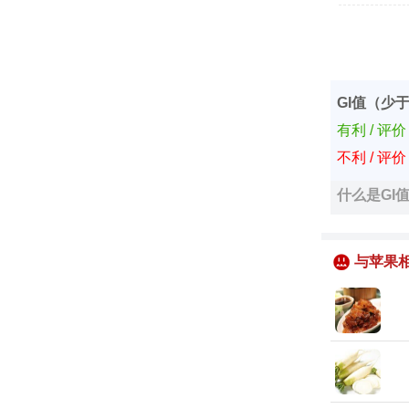
GI值（少于
有利 / 评
不利 / 评
什么是GI
与苹果