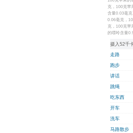
100克苹果的
克，100克苹
含量0.03毫
0.06毫克，
克，100克苹
的嘌呤含量0.
摄入52千
走路
跑步
讲话
跳绳
吃东西
开车
洗车
马路散步