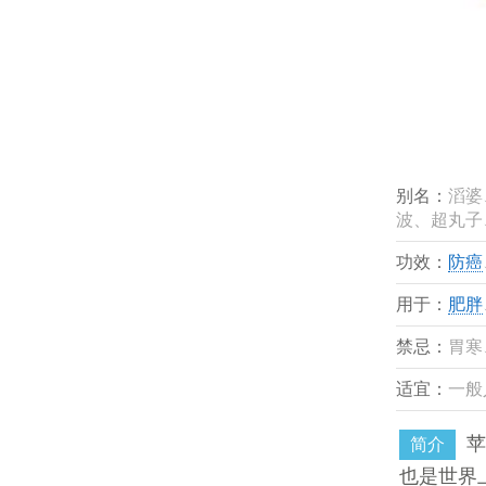
别名：
滔婆
波、超丸子
功效：
防癌
用于：
肥胖
禁忌：
胃寒
适宜：
一般
苹
简介
也是世界