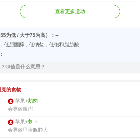
查看更多运动
55为低 / 大于75为高）：--
价：
低胆固醇，低钠盐，低饱和脂肪酸
价：
值？GI值是什么意思？
相克的食物
苹果+
鹅肉
会导致腹泻
苹果+
萝卜
会导致甲状腺肿大