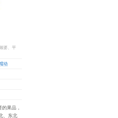
频婆、平
蠕动
要的果品，
北、东北