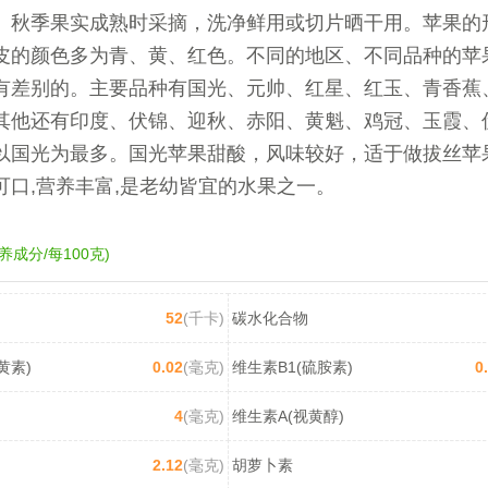
、秋季果实成熟时采摘，洗净鲜用或切片晒干用。苹果的
皮的颜色多为青、黄、红色。不同的地区、不同品种的苹
有差别的。主要品种有国光、元帅、红星、红玉、青香蕉
其他还有印度、伏锦、迎秋、赤阳、黄魁、鸡冠、玉霞、
以国光为最多。国光苹果甜酸，风味较好，适于做拔丝苹
可口,营养丰富,是老幼皆宜的水果之一。
养成分/每100克)
52
(千卡)
碳水化合物
黄素)
0.02
(毫克)
维生素B1(硫胺素)
0
4
(毫克)
维生素A(视黄醇)
2.12
(毫克)
胡萝卜素