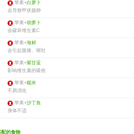
苹果+
白萝卜
会导致甲状腺肿
苹果+
胡萝卜
会破坏维生素C
苹果+
海鲜
会引起腹痛、呕吐
苹果+
紫甘蓝
影响维生素的吸收
苹果+
糯米
不易消化
苹果+
沙丁鱼
身体不适
搭配的食物