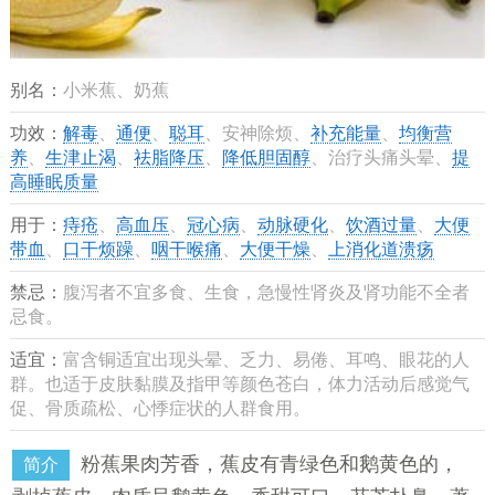
别名：
小米蕉、奶蕉
功效：
解毒
、
通便
、
聪耳
、安神除烦、
补充能量
、
均衡营
养
、
生津止渴
、
祛脂降压
、
降低胆固醇
、治疗头痛头晕、
提
高睡眠质量
用于：
痔疮
、
高血压
、
冠心病
、
动脉硬化
、
饮酒过量
、
大便
带血
、
口干烦躁
、
咽干喉痛
、
大便干燥
、
上消化道溃疡
禁忌：
腹泻者不宜多食、生食，急慢性肾炎及肾功能不全者
忌食。
适宜：
富含铜适宜出现头晕、乏力、易倦、耳鸣、眼花的人
群。也适于皮肤黏膜及指甲等颜色苍白，体力活动后感觉气
促、骨质疏松、心悸症状的人群食用。
粉蕉果肉芳香，蕉皮有青绿色和鹅黄色的，
简介