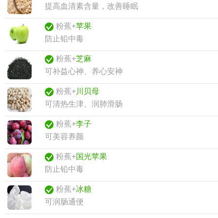
提高血清素含量，改善睡眠
粉蕉+
苹果
防止铅中毒
粉蕉+
芝麻
可补益心神、养心安神
粉蕉+
川贝母
可清热生津、润肺滑肠
粉蕉+
李子
可美容养颜
粉蕉+
国光苹果
防止铅中毒
粉蕉+
冰糖
可润肠通便