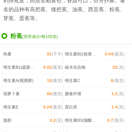
剥掉蕉皮，肉质呈鹅黄色，香甜可口，芬芳扑鼻。著
名的品种有高把蕉、矮把蕉、油蕉、西贡蕉、粉蕉、
芽蕉、蛋蕉等。
粉蕉
(营养成分/每100克)
热量
91
(千卡)
维生素B2(核黄素)
0.04
(毫克)
维生素B1(硫胺素)
0.02
(毫克)
碳水化合物
22
(克)
维生素A(视黄醇)
10
(微克)
维生素C
8
(毫克)
胡萝卜素
60
(微克)
膳食纤维
1.2
(克)
维生素E
0.24
(毫克)
蛋白质
1.4
(克)
脂肪
0.2
(克)
维生素B3(烟酸/尼克酸)
0.7
(毫克)