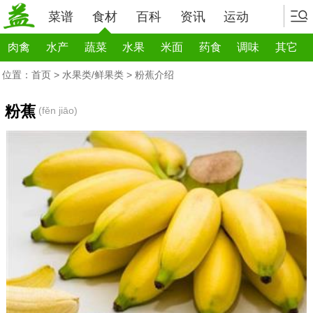
菜谱
食材
百科
资讯
运动
肉禽
水产
蔬菜
水果
米面
药食
调味
其它
位置：
首页
>
水果类/鲜果类
> 粉蕉介绍
粉蕉
(fěn jiāo)