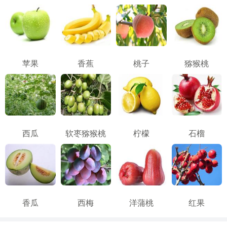
苹果
香蕉
桃子
猕猴桃
西瓜
软枣猕猴桃
柠檬
石榴
香瓜
西梅
洋蒲桃
红果