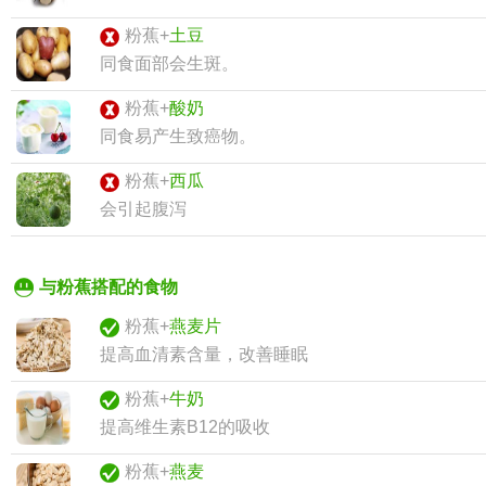
粉蕉+
土豆
同食面部会生斑。
粉蕉+
酸奶
同食易产生致癌物。
粉蕉+
西瓜
会引起腹泻
与粉蕉搭配的食物
粉蕉+
燕麦片
提高血清素含量，改善睡眠
粉蕉+
牛奶
提高维生素B12的吸收
粉蕉+
燕麦