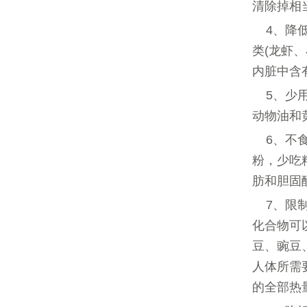
清除掉相
4、降
类(龙虾
内脏中含
5、少
动物油和
6、不
粉，少吃
肪和胆固
7、限
化合物可
豆、豌豆
人体所需
的全部热