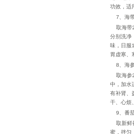
功效，适
7、海
取海带
分别洗净
味，日服
胃虚寒、
8、海
取海参
中，加水
有补肾、
干、心烦
9、番
取新鲜
蜜，拌匀