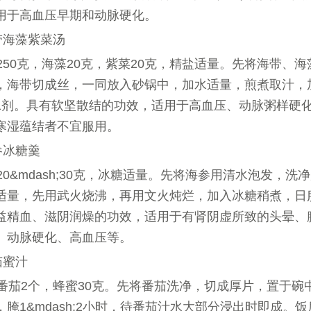
用于高血压早期和动脉硬化。
带海藻紫菜汤
250克，海藻20克，紫菜20克，精盐适量。先将海带、
，海带切成丝，一同放入砂锅中，加水适量，煎煮取汁，
1剂。具有软坚散结的功效，适用于高血压、动脉粥样硬
寒湿蕴结者不宜服用。
参冰糖羹
20&mdash;30克，冰糖适量。先将海参用清水泡发，洗
适量，先用武火烧沸，再用文火炖烂，加入冰糖稍煮，日
益精血、滋阴润燥的功效，适用于有肾阴虚所致的头晕、
、动脉硬化、高血压等。
茄蜜汁
番茄2个，蜂蜜30克。先将番茄洗净，切成厚片，置于碗
，腌1&mdash;2小时，待番茄汁水大部分浸出时即成。