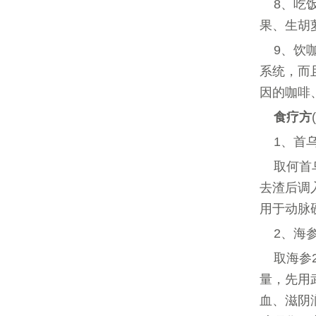
8、吃
果、生胡
9、饮
系统，而
因的咖啡
食疗方
1、首
取何首
去渣后调
用于动脉
2、海
取海参
量，先用
血、滋阴