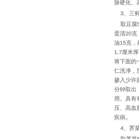
脉硬化、
3、三
取豆腐
蛋清20克
油15克，
1.7厘
将下面的
仁洗净，
掺入少许
分钟取出
用。具有
压、高血
疾病。
4、荠