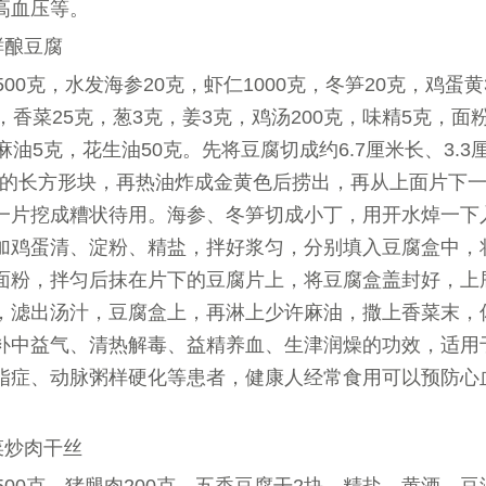
高血压等。
鲜酿豆腐
500克，水发海参20克，虾仁1000克，冬笋20克，鸡蛋黄
，香菜25克，葱3克，姜3克，鸡汤200克，味精5克，面
麻油5克，花生油50克。先将豆腐切成约6.7厘米长、3.3
米厚的长方形块，再热油炸成金黄色后捞出，再从上面片下
一片挖成糟状待用。海参、冬笋切成小丁，用开水焯一下
加鸡蛋清、淀粉、精盐，拌好浆匀，分别填入豆腐盒中，
面粉，拌匀后抹在片下的豆腐片上，将豆腐盒盖封好，上屉
，滤出汤汁，豆腐盒上，再淋上少许麻油，撒上香菜末，
补中益气、清热解毒、益精养血、生津润燥的功效，适用
脂症、动脉粥样硬化等患者，健康人经常食用可以预防心
菜炒肉干丝