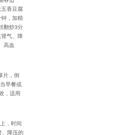
油各适
;五香豆腐
分钟，加精
丝翻炒3分
益肾气、降
、高血
厚片，倒
，当早餐或
效，适用
以上，时间
瘀、降压的