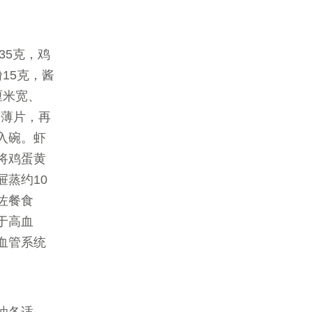
35克，鸡
粉15克，酱
厘米宽、
一薄片，再
入碗。虾
将鸡蛋黄
蒸约10
佐餐食
于高血
血管系统