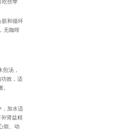
可吃些苹
心脏和循环
，无咖啡
加水煎汤，
的功效，适
者。
中，加水适
有补肾益精
心烦、动