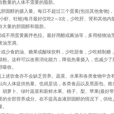
当数量的人体不需要的脂肪。
低胆固醇的摄入量。每日不超过三个蛋黄(包括其他食物)
、小虾、牡蛎)每月最好仅吃2～3次，少吃肝、肾和其他内
有大量的胆固醇和脂肪。
用或不用蛋黄酱拌色拉。最好用醋或酱油等，多用植物油
黄油烹调。
食或少食奶油、糖果或酸味饮料，少吃甜食，少吃精制糖
精粉。这样可以改善消化能力，降低热量摄入，也减少了
醇吸收。
制上述饮食亦不会缺乏营养。蔬菜、水果和各类食物中含
以向人体提供热量。也就是说，各类食品以及黑面包、糙
、胡萝卜、绿叶蔬菜和新鲜水果、桃子、梨、苹果(最好带
要的全部营养成分。在不提高血液胆固醇的情况下，供给
量。