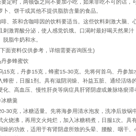
饭要定时，两顿饭之间不要加小吃，如果非吃不可的话，
萝卜、饼干或其他不提供脂肪含量的食品。
咖啡、茶和含咖啡因的饮料要适当。这些饮料刺激大脑、
且刺激胃酸分泌，使人感觉饥饿。口渴时最好喝天然果汁
、脱脂牛奶和水。
(下面资料仅供参考，详细需要咨询医生)
乌丹参蜂蜜饮
乌15克，丹参15克，蜂蜜15-30克。先将何首乌、丹参
入蜂密，日服1剂。具有滋阴润燥、补益五脏、通经活络
硬化、高血压、慢性肝炎等病症具肝肾阴虚或兼脉络瘀滞
参冰糖羹
20-30克，冰糖适量。先将海参用清水泡发，洗净后放锅
武火烧沸，再用文火炖烂，加入冰糖稍煮，日服1次。具
润燥的功效，适用于有肾阴虚所致的头晕、腰酸、咽干、