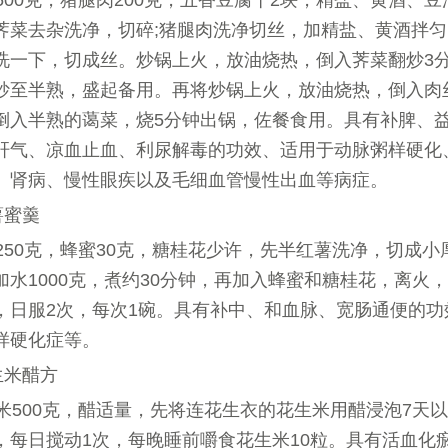
500克，猪腿肉200克，五香豆腐干2块，精盐、黄酒、豆
荠菜去杂洗净，切碎;猪腿肉洗净切丝，加精盐、黄酒拌匀
洗一下，切成丝。炒锅上火，放油烧热，倒入荠菜翻炒3
炒至半熟，盛起备用。再将炒锅上火，放油烧热，倒入肉
倒入半熟的蔼菜，烧5分钟出锅，佐餐食用。具有补脾、
肝气、凉血止血、利尿解毒的功效、适用于动脉粥样硬化
、肾病、慢性眼疾以及毛细血管慢性出血等病症。
薯蜜羹
250克，蜂蜜30克，糖桂花少许，先半红薯洗净，切成小
加水1000克，煮约30分钟，再加入蜂蜜和糖桂花，离火
，日服2次，每次1碗。具有补中、和血脉、宽肠通便的功
样硬化症等。
生米醋方
米500克，醋适量，先将连花生衣的花生米用醋浸泡7天
，每日搅动1次，每晚睡前嚼食花生米10粒。具有活血化