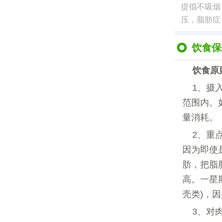
提倡不吸烟
压，脂肪症
饮食保
饮食原
1、摄
范围内。
量消耗。
2、重
因为即使
肪，把脂
高。一星
壳类)，
3、对