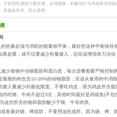
，不饮烈性酒或大量饮酒，合理膳食，积极治疗与本病有关的疾
，高脂血症等。防止发胖。
健
则
入的热量必须与消耗的能量相平衡，最好把这种平衡保持
如果超重，就不仅要减少热量摄入，还应该增强体力活动
点减少食物中动物脂肪和蛋白质，每次进餐都要严格控制
是最瘦的肉也含10-20%的动物脂肪，应该从食用肉中消
肪摄入量减少到最低限度。不要吃鸡皮，因为鸡皮所含脂
期内吃猪、牛肉不超过3次，其他时间最好是鸡或鱼(不包
因为这些所含的饱和脂肪酸少于猪、牛等肉类。
肉或鱼最好烧、烤或烘，不要用油煎或炸。因为烧、烤、