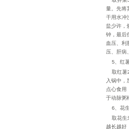
取荠菜
量。先将
干用水冲
盐少许，
钟，最后
血压、利
压、肝病
5、红
取红薯
入锅中，
点心食用
于动脉粥
6、花
取花生
越长越好