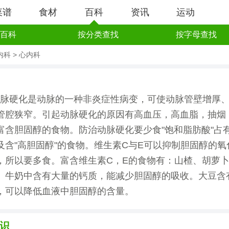
菜谱
食材
百科
资讯
运动
百科
按分类查找
按字母查找
内科
>
心内科
脉硬化是动脉的一种非炎症性病变，可使动脉管壁增厚
管腔狭窄。引起动脉硬化的原因有高血压，高血脂，抽烟
富含胆固醇的食物。防治动脉硬化要少食"饱和脂肪酸"占
及含"高胆固醇"的食物。维生素C与E可以抑制胆固醇的氧
，所以要多食。富含维生素C，E的食物有：山楂、胡萝
。牛奶中含有大量的钙质，能减少胆固醇的吸收。大豆含
，可以降低血液中胆固醇的含量。
识