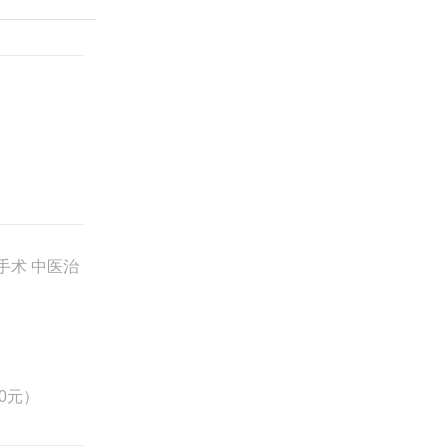
手术 中医治
0元）