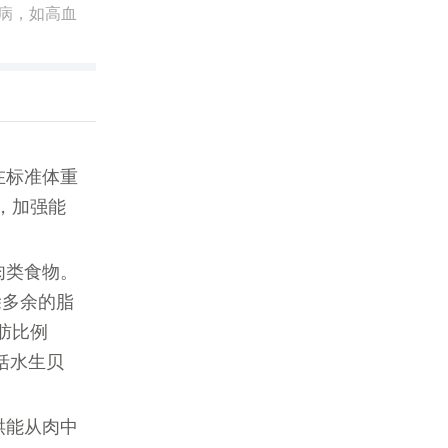
病，如高血
在标准体重
，加强能
肉类食物。
除多余的脂
肪比例
括水生贝
烘能从肉中