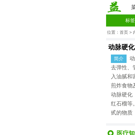
标签
位置：
首页
>
动脉硬化
动
简介
去弹性、
入油腻和
煎炸食物
动脉硬化
红石榴等
甙的物质
医疗知