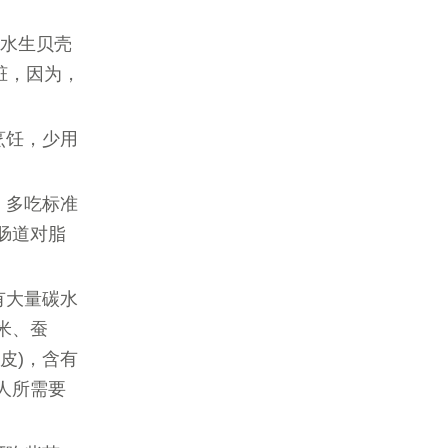
，水生贝壳
脏，因为，
烹饪，少用
，多吃标准
肠道对脂
有大量碳水
米、蚕
皮)，含有
人所需要