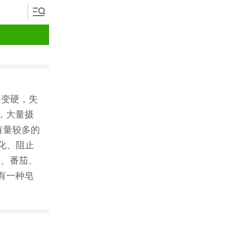
、变硬，失
，大量摄
有量较多的
化、阻止
卜、番茄、
有一种皂