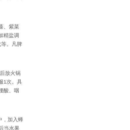
海藻、紫菜
加精盐调
化等。凡脾
净后放火锅
服1次。具
腰酸、咽
中，加入蜂
饭后当水果