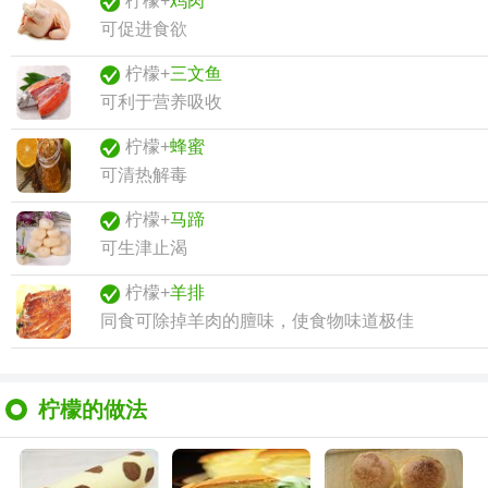
柠檬+
鸡肉
可促进食欲
柠檬+
三文鱼
可利于营养吸收
柠檬+
蜂蜜
可清热解毒
柠檬+
马蹄
可生津止渴
柠檬+
羊排
同食可除掉羊肉的膻味，使食物味道极佳
柠檬的做法