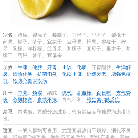
别名：
黎檬、黎檬子、黎朦子、宜母子、里木子、梨橡干、
药果、檬子、梦子、宜蒙子、宜母果、柠果、黎檬干、柠
果、黎檬、洋柠檬、益母果、黎檬子、宜母子、里木子、黎
檬干、药果、梦子、宜母果
功效：
生津
、
健脾
、
开胃
、
止咳
、
化痰
、开胃醒脾、
生津解
暑
、
清热化痰
、
抗菌消炎
、
化痰止咳
、
延缓衰老
、
增强免疫
力
、
预防心血管疾病
用于：
中暑
、
烦渴
、纳减、
噫气
、
高血压
、
百日咳
、
支气管
炎
、
心肌梗塞
、
食欲不振
、胃气不和、
维生素C缺乏症
禁忌：
胃溃疡、胃酸分泌过多，患有龋齿者和糖尿病患者慎
食。
适宜：
一般人群均可食用。尤适宜暑热口干烦躁、消化不良
者，维生素C缺乏者，胎动不安的孕妇，肾结石患者，高血