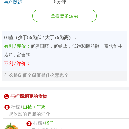
马路散步
18分钟
查看更多运动
GI值（少于55为低 / 大于75为高）：--
有利 / 评价：
低胆固醇，低钠盐，低饱和脂肪酸，富含维生
素C，富含钾
不利 / 评价：
什么是GI值？GI值是什么意思？
与柠檬相克的食物
柠檬+
山楂＋牛奶
一起吃影响胃肠的消化
柠檬+
橘子