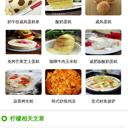
奶牛纹戚风蛋糕卷
酸奶蛋糕
戚风蛋糕
免烤芒果芝士蛋糕
咖喱牛肉玉米粽
减肥版酸奶蛋糕
蒜蓉烤生蚝
韩式炒辣鸡汤
意式鳕鱼披萨
柠檬相关文章