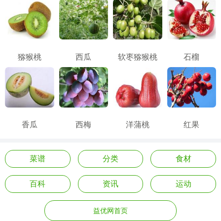
猕猴桃
西瓜
软枣猕猴桃
石榴
香瓜
西梅
洋蒲桃
红果
菜谱
分类
食材
百科
资讯
运动
益优网首页