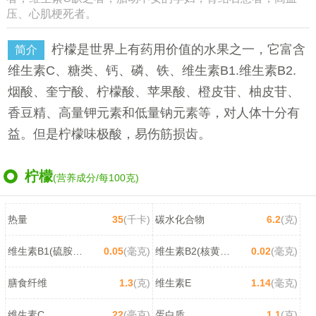
压、心肌梗死者。
柠檬是世界上有药用价值的水果之一，它富含
简介
维生素C、糖类、钙、磷、铁、维生素B1.维生素B2.
烟酸、奎宁酸、柠檬酸、苹果酸、橙皮苷、柚皮苷、
香豆精、高量钾元素和低量钠元素等，对人体十分有
益。但是柠檬味极酸，易伤筋损齿。
柠檬
(营养成分/每100克)
热量
35
(千卡)
碳水化合物
6.2
(克)
维生素B1(硫胺素)
0.05
(毫克)
维生素B2(核黄素)
0.02
(毫克)
膳食纤维
1.3
(克)
维生素E
1.14
(毫克)
维生素C
22
(毫克)
蛋白质
1.1
(克)