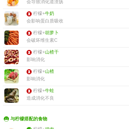
会导致消化道溃疡
柠檬+
牛奶
会影响蛋白质吸收
柠檬+
胡萝卜
会破坏维生素C
柠檬+
山楂干
影响消化
柠檬+
山楂
影响消化
柠檬+
牛蛙
造成消化不良
与柠檬搭配的食物