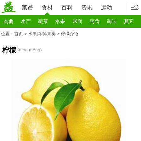
菜谱
食材
百科
资讯
运动
肉禽
水产
蔬菜
水果
米面
药食
调味
其它
位置：
首页
>
水果类/鲜果类
> 柠檬介绍
柠檬
(níng méng)