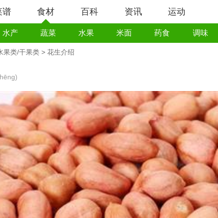
菜谱
食材
百科
资讯
运动
水产
蔬菜
水果
米面
药食
调味
水果类/干果类
> 花生介绍
hēng)