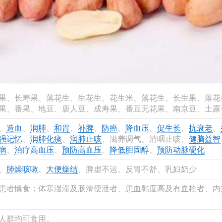
果、长寿果、落花生、生花生、花生米、落花生、长生果、落花
果、番果、地豆、唐人豆、成寿果、番豆无花果、南京豆、土露
、
造血
、
润肺
、
和胃
、
补脾
、
防癌
、
降血压
、
促生长
、
抗衰老
、
强记忆
、
润肺化痰
、
润肺止咳
、滋养调气、清咽止咳、
健脑益智
病
、
治疗高血压
、
预防高血压
、
降低胆固醇
、
预防动脉硬化
、
肺燥咳嗽
、
大便燥结
、脾虚不运、反胃不舒、乳妇奶少
患者慎食；体寒湿滞及肠滑便泄者、患血黏度高及有血栓者、内
人群均可食用。