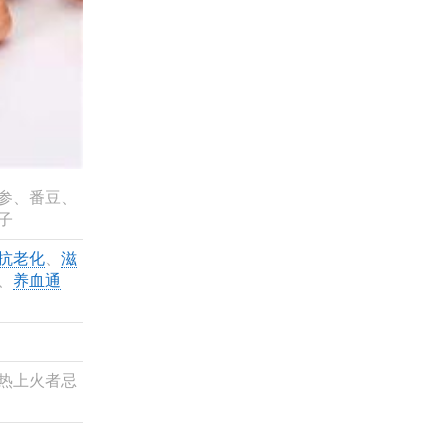
参、番豆、
子
抗老化
、
滋
、
养血通
热上火者忌