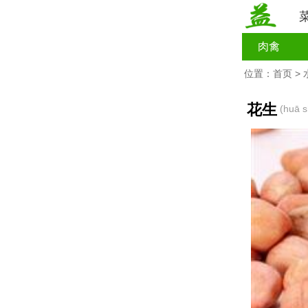
肉禽
位置：
首页
>
花生
(huā s