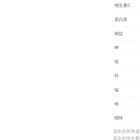
维生素C
蛋白质
钠盐
钾
镁
锌
锰
钠
嘌呤
花生的营养成分
花生的维生素B