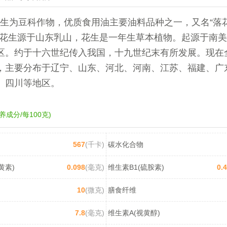
生为豆科作物，优质食用油主要油料品种之一，又名“落花
落花生源于山东乳山，花生是一年生草本植物。起源于南
区。约于十六世纪传入我国，十九世纪末有所发展。现在
，主要分布于辽宁、山东、河北、河南、江苏、福建、广
、四川等地区。
养成分/每100克)
567
(千卡)
碳水化合物
黄素)
0.098
(毫克)
维生素B1(硫胺素)
0.
10
(微克)
膳食纤维
7.8
(毫克)
维生素A(视黄醇)