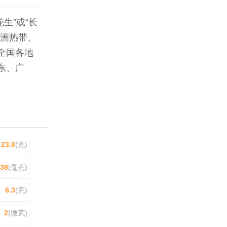
生”或“长
美洲热带、
全国各地
东、广
23.8
(克)
438
(毫克)
6.3
(克)
2
(微克)