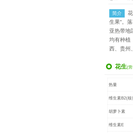
花
简介
生果”。
亚热带地
均有种植
西、贵州
花生
(营
热量
维生素B2(核
胡萝卜素
维生素E