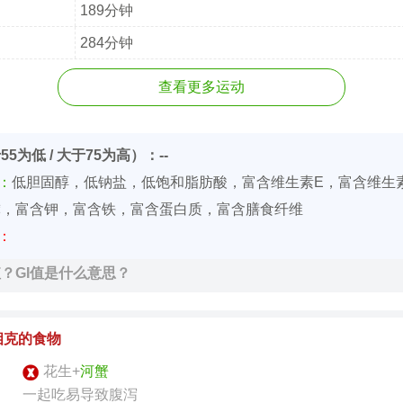
189分钟
284分钟
查看更多运动
55为低 / 大于75为高）：--
价：
低胆固醇，低钠盐，低饱和脂肪酸，富含维生素E，富含维生
磷，富含钾，富含铁，富含蛋白质，富含膳食纤维
价：
值？GI值是什么意思？
相克的食物
花生+
河蟹
一起吃易导致腹泻