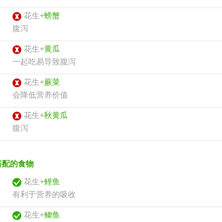
花生+
螃蟹
腹泻
花生+
黄瓜
一起吃易导致腹泻
花生+
蕨菜
会降低营养价值
花生+
秋黄瓜
腹泻
搭配的食物
花生+
鲤鱼
有利于营养的吸收
花生+
鲫鱼