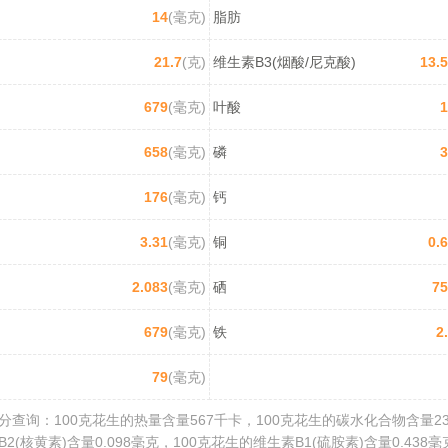
14
(毫克)
脂肪
21.7
(克)
维生素B3(烟酸/尼克酸)
13.
679
(毫克)
叶酸
1
658
(毫克)
磷
3
176
(毫克)
钙
3.31
(毫克)
铜
0.
2.083
(毫克)
硒
75
679
(毫克)
铁
2
79
(毫克)
查询：100克花生的热量含量567千卡，100克花生的碳水化合物含量23.
2(核黄素)含量0.098毫克，100克花生的维生素B1(硫胺素)含量0.438毫