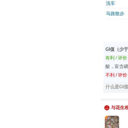
洗车
马路散步
GI值（少于
有利 / 评
酸，富含
不利 / 评
什么是GI
与花生