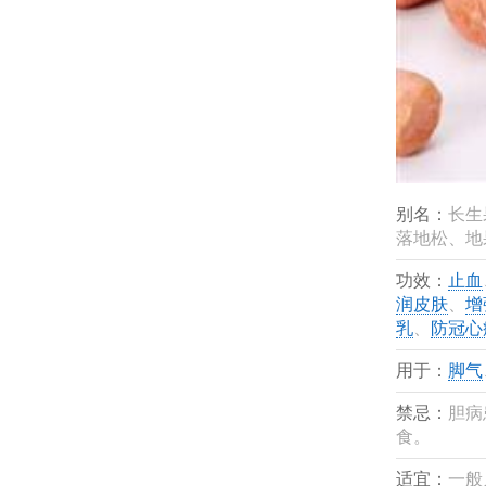
别名：
长生
落地松、地
功效：
止血
润皮肤
、
增
乳
、
防冠心
用于：
脚气
禁忌：
胆病
食。
适宜：
一般