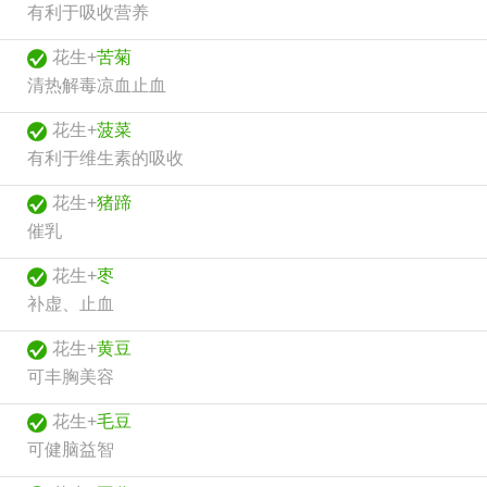
有利于吸收营养
花生+
苦菊
清热解毒凉血止血
花生+
菠菜
有利于维生素的吸收
花生+
猪蹄
催乳
花生+
枣
补虚、止血
花生+
黄豆
可丰胸美容
花生+
毛豆
可健脑益智