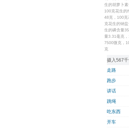
生的胡萝卜素含
100克花生的
48克，100
克花生的钠盐含
生的磷含量35
量3.31毫克
7500微克，
克
摄入567
走路
跑步
讲话
跳绳
吃东西
开车