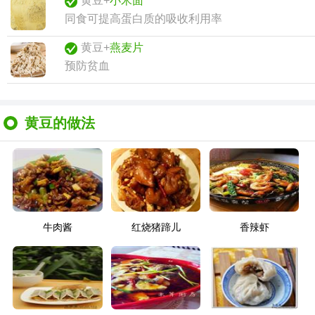
黄豆+
小米面
同食可提高蛋白质的吸收利用率
黄豆+
燕麦片
预防贫血
黄豆的做法
牛肉酱
红烧猪蹄儿
香辣虾