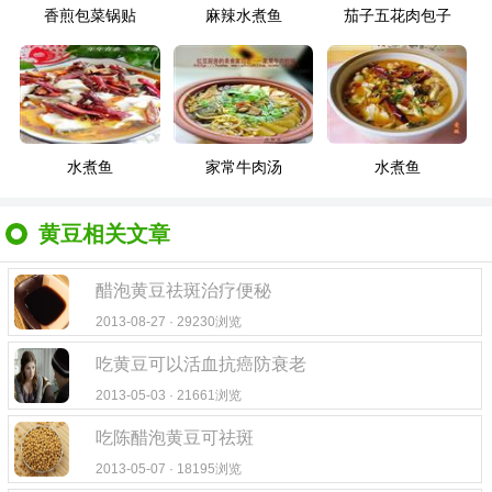
香煎包菜锅贴
麻辣水煮鱼
茄子五花肉包子
水煮鱼
家常牛肉汤
水煮鱼
黄豆相关文章
醋泡黄豆祛斑治疗便秘
2013-08-27 · 29230浏览
吃黄豆可以活血抗癌防衰老
2013-05-03 · 21661浏览
吃陈醋泡黄豆可祛斑
2013-05-07 · 18195浏览