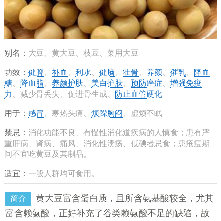
别名：
大豆、黄大豆、枝豆、菜用大豆
功效：
健脾
、
补血
、
利水
、
健脑
、
壮骨
、
养颜
、
催乳
、
降血
糖
、
降血脂
、
养颜护肤
、
美白护肤
、
预防癌症
、
增强免疫
力
、减少骨丢失、促进骨生成、
防止血管硬化
用于：
感冒
、寒热头痛、
烦躁胸闷
、虚烦不眠
禁忌：
消化功能不良、有慢性消化道疾病的人慎食；患有严
重肝病、肾病、痛风、消化性溃疡、低碘者忌食；患疮痘期
间不宜吃黄豆及其制品。
适宜：
一般人群均可食用。
黄大豆富含蛋白质，且所含氨基酸较全，尤其
简介
富含赖氨酸，正好补充了谷类赖氨酸不足的缺陷，故