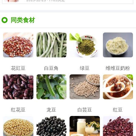
2015-12-23 · 7705浏览
同类食材
花豇豆
白豆角
绿豆
维维豆奶粉
红花豆
龙豆
白芸豆
红豆