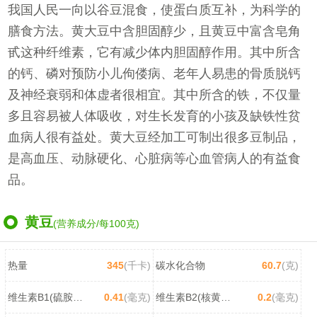
我国人民一向以谷豆混食，使蛋白质互补，为科学的
膳食方法。黄大豆中含胆固醇少，且黄豆中富含皂角
甙这种纤维素，它有减少体内胆固醇作用。其中所含
的钙、磷对预防小儿佝偻病、老年人易患的骨质脱钙
及神经衰弱和体虚者很相宜。其中所含的铁，不仅量
多且容易被人体吸收，对生长发育的小孩及缺铁性贫
血病人很有益处。黄大豆经加工可制出很多豆制品，
是高血压、动脉硬化、心脏病等心血管病人的有益食
品。
黄豆
(营养成分/每100克)
热量
345
(千卡)
碳水化合物
60.7
(克)
维生素B1(硫胺素)
0.41
(毫克)
维生素B2(核黄素)
0.2
(毫克)