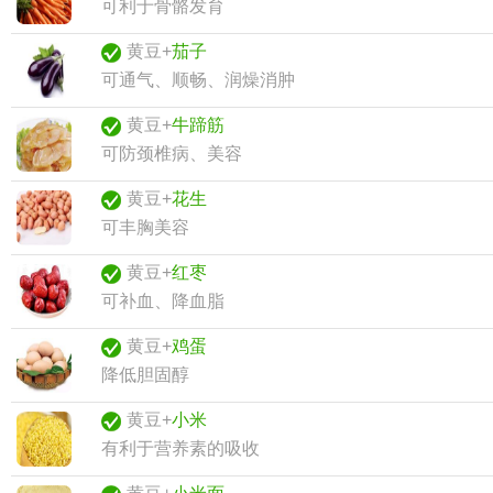
可利于骨骼发育
黄豆+
茄子
可通气、顺畅、润燥消肿
黄豆+
牛蹄筋
可防颈椎病、美容
黄豆+
花生
可丰胸美容
黄豆+
红枣
可补血、降血脂
黄豆+
鸡蛋
降低胆固醇
黄豆+
小米
有利于营养素的吸收