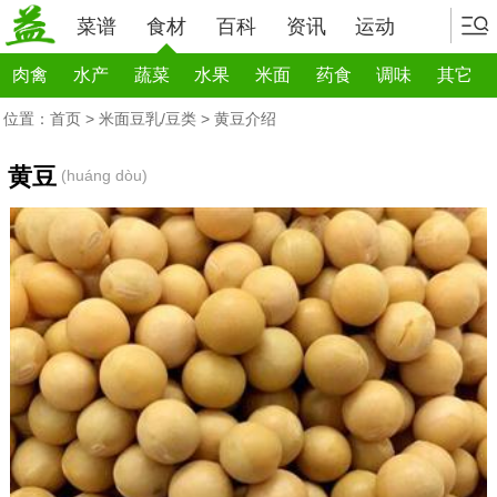
菜谱
食材
百科
资讯
运动
肉禽
水产
蔬菜
水果
米面
药食
调味
其它
位置：
首页
>
米面豆乳/豆类
> 黄豆介绍
黄豆
(huáng dòu)