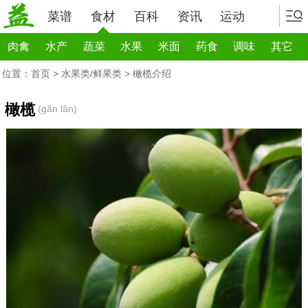
菜谱
食材
百科
资讯
运动
肉禽
水产
蔬菜
水果
米面
药食
调味
其它
位置：
首页
>
水果类/鲜果类
> 橄榄介绍
橄榄
(gǎn lǎn)