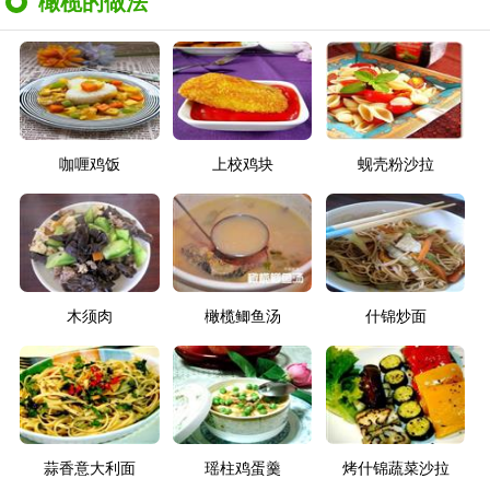
橄榄的做法
咖喱鸡饭
上校鸡块
蚬壳粉沙拉
木须肉
橄榄鲫鱼汤
什锦炒面
蒜香意大利面
瑶柱鸡蛋羹
烤什锦蔬菜沙拉