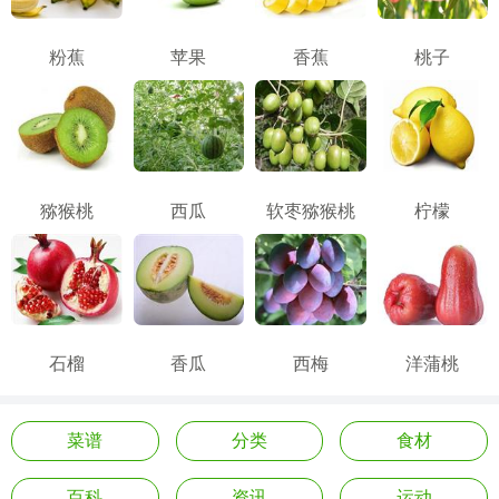
粉蕉
苹果
香蕉
桃子
猕猴桃
西瓜
软枣猕猴桃
柠檬
石榴
香瓜
西梅
洋蒲桃
菜谱
分类
食材
百科
资讯
运动