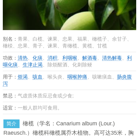
别名：
青果、白榄、谏果、忠果、福果、橄榄子、余甘子、
橄棪、忠果、青子、谏果、青橄榄、黄榄、甘榄
功效：
清热
、
化痰
、
消积
、
利咽喉
、
解酒毒
、
清热解毒
、
利
咽化痰
、
生津止渴
、除烦醒酒、化刺除鲠
用于：
烦渴
、
咳血
、喉头炎、
咽喉肿痛
、咳嗽痰血、
肠炎腹
泻
禁忌：
气虚质体质应忌食或少食;
适宜：
一般人群均可食用。
橄榄（学名：Canarium album (Lour.)
简介
Raeusch.）橄榄科橄榄属乔木植物。高可达35米，胸