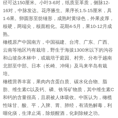
径可达150厘米。小叶3-6对，纸质至革质，侧脉12-
16对，中脉发达。花序腋生。果序长1.5-15厘米，具
1-6果。卵圆形至纺锤形，成熟时黄绿色，外果皮厚，
核硬，两端尖，核面粗化。花期4-5月，果10-12月成
熟。
橄榄原产中国南方，中国福建、台湾、广东、广西、
云南等地区均有栽培，野生于海拔1300米以下的沟谷
和山坡杂木林中，或栽培于庭园、村旁。分布于越南
北部至中部。日本（长崎、冲绳）及马来半岛有栽
培。
橄榄营养丰富，果肉内含蛋白质、碳水化合物、脂
肪、维生素C以及钙、磷、铁等矿物质，其中维生素C
和钙的含量很高，且易被人体吸收。中医认为，橄榄
性味甘、酸、平，入脾、胃、肺经，有清热解毒，利
咽化痰，生津止渴，除烦醒酒，化刺除鲠之功。