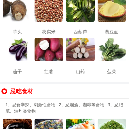
芋头
芡实米
西葫芦
黄豆面
茄子
红薯
山药
菠菜
忌吃食材
1、忌食辛辣、刺激性食物 2、忌烟酒、咖啡等食物 3、忌肥
腻、油炸类食物