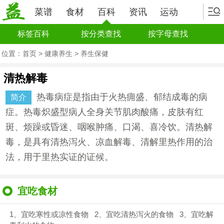
菜谱
食材
百科
资讯
运动
标签百科
按分类查找
按字母查找
位置：
首页
>
健康养生
>
养生保健
清热解毒
热毒病症是指由于火热痈盛、郁结成毒的病
简介
症。热毒炽盛型病人全身关节肌肉酸痛，皮肤有红
斑、烦躁或昏迷、咽喉肿痛、口渴、喜冷饮。清热解
毒，是具有清热泻火、凉血解毒、清解里热作用的治
法，用于里热实证的证候。
宜吃食材
1、宜吃寒性或凉性食物 2、宜吃清热泻火的食物 3、宜吃解