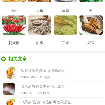
油饼
八角
味精
葱
朝天椒
胡椒
芥末
咸鱼
相关文章
莴笋可清热解毒减肥助消化
2014-06-02 · 6315浏览
滥用清热解毒中药病上加病
2016-04-10 · 4551浏览
中药的“五黄”清热解毒效果最佳