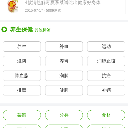
4款清热解毒夏季菜谱吃出健康好身体
2015-07-17 · 5889浏览
养生保健
其他标签
养生
补血
运动
滋阴
养胃
润肺止咳
降血脂
润肺
抗癌
排毒
健脾
补钙
菜谱
分类
食材