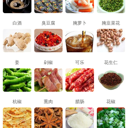
白酒
臭豆腐
腌萝卜
腌韭菜花
姜
剁椒
可乐
花生仁
杭椒
熏肉
腊肠
花椒