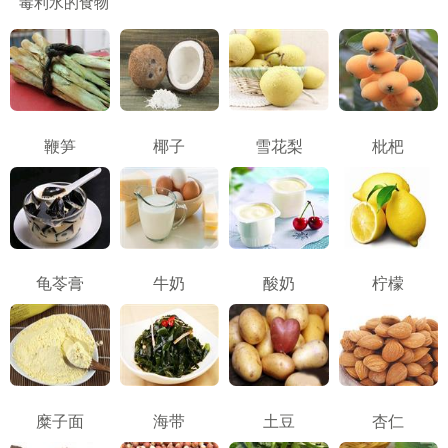
毒利水的食物
鞭笋
椰子
雪花梨
枇杷
龟苓膏
牛奶
酸奶
柠檬
糜子面
海带
土豆
杏仁