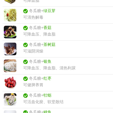
可降血脂
冬瓜糖+
绿豆芽
可清热解毒
冬瓜糖+
香菇
可降血压、降血脂
冬瓜糖+
茶树菇
可滋阴润燥
冬瓜糖+
银鱼
可降血压、降血脂、清热利尿
冬瓜糖+
红枣
可健脾养胃
冬瓜糖+
牡蛎
可活血化瘀、软坚散结
冬瓜糖+
鲤鱼