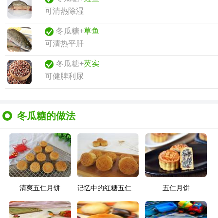
可清热除湿
冬瓜糖+
草鱼
可清热平肝
冬瓜糖+
芡实
可健脾利尿
冬瓜糖的做法
清爽五仁月饼
记忆中的红糖五仁月饼
五仁月饼