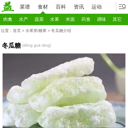
菜谱
食材
百科
资讯
运动
肉禽
水产
蔬菜
水果
米面
药食
调味
其它
位置：
首页
>
水果类/糖果
> 冬瓜糖介绍
冬瓜糖
(dōng guā táng)