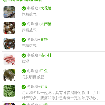
冬瓜糖+
大花蟹
养精益气
冬瓜糖+
大闸蟹
养精益气
冬瓜糖+
青蟹
养精益气
冬瓜糖+
猪小排
祛湿
冬瓜糖+
甲鱼
润肤明目减肥
冬瓜糖+
豇豆
豇豆和冬瓜一起吃，具有补肾消肿的作用，并且
对于肾炎、腰痛和浮肿患者有一定的治疗功效。