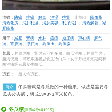
功效：
防癌
、
抗癌
、
解毒
、
消渴
、
护肾
、止烦闷、
降血脂
、
清热化痰
、
消肿利湿
、
润肤美容
、
利尿消肿
、
清热解暑
、
减
肥降脂
用于：
减肥
、
肾病
、
水肿
、
癌症
、
糖尿病
、
冠心病
、
脚气
病
、
肾脏病
、
浮肿病
、
高血压
、
高血脂
禁忌：
脾胃虚寒、肾虚者不宜多服。白瓜性寒，脾胃气虚，
腹泻便溏，胃寒疼痛者忌食生冷白瓜；女子月经来潮期间和
寒性痛经者忌食生白瓜。
适宜：
一般人均适宜。
冬瓜糖就是冬瓜做的一种糖果。做法是需要冬
简介
瓜去皮去瓤，切成13×3×3厘米长条。
冬瓜糖
(营养成分/每100克)