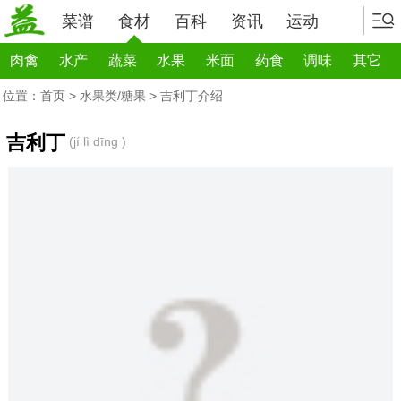
菜谱
食材
百科
资讯
运动
肉禽
水产
蔬菜
水果
米面
药食
调味
其它
位置：
首页
>
水果类/糖果
> 吉利丁介绍
吉利丁
(jí lì dīng )