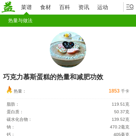
菜谱
食材
百科
资讯
运动
热量与做法
巧克力慕斯蛋糕的热量和减肥功效
1853
热量：
千卡
脂肪：
119.51克
蛋白质：
50.37克
碳水化合物：
139.52克
钠：
470.2毫克
钙：
405毫克