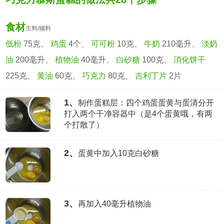
食材
主料/辅料
低粉
75克、
鸡蛋
4个、
可可粉
10克、
牛奶
210毫升、
淡奶
油
200毫升、
植物油
40毫升、
白砂糖
100克、
消化饼干
225克、
黄油
60克、
巧克力
80克、
吉利丁片
2片
1、
制作蛋糕层：四个鸡蛋蛋黄与蛋清分开
打入两个干净容器中（是4个蛋黄哦，有两
个打散了）
2、
蛋黄中加入10克白砂糖
3、
再加入40毫升植物油