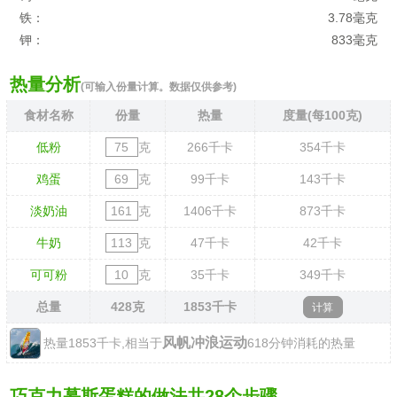
铁：
3.78毫克
钾：
833毫克
热量分析
(可输入份量计算。数据仅供参考)
食材名称
份量
热量
度量(每100克)
低粉
克
266
千卡
354
千卡
鸡蛋
克
99
千卡
143
千卡
淡奶油
克
1406
千卡
873
千卡
牛奶
克
47
千卡
42
千卡
可可粉
克
35
千卡
349
千卡
总量
428
克
1853
千卡
风帆冲浪运动
热量1853千卡,相当于
618分钟消耗的热量
巧克力慕斯蛋糕的做法共28个步骤