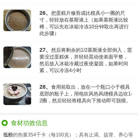
26、
把蛋糕片修剪成比模具小一圈的尺
寸，轻轻放在慕斯液上（如果慕斯液比较
稀，可以先在冰箱冷冻10分钟取出再进行
此步骤）
27、
然后将剩余的1/2慕斯液全部倒入，需
要没过蛋糕体，并轻轻晃动使表面平整，
然后放入冰箱冷藏过夜使凝固，如果时间
紧，可以冷冻4小时
28、
食用前取出，放在一个瓶口小于模具
底部的瓶子上，用电吹风热风绕模具边吹1-
2圈，然后轻轻将模具向下推动即可脱模。
食材功效信息
低粉
的热量354千卡（每100克）；具有止渴、益肾、养心等