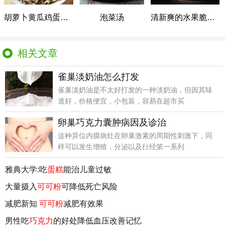
胡萝卜黄瓜鸡蛋炒饭
泡菜汤
清新爽的水果脆皮肠披萨
相关文章
雀巢淡奶油怎么打发
雀巢淡奶油是不太好打发的一种淡奶油，但因其味
道好，价格便宜，小包装，容易在超市买
卵巢巧克力囊肿病因及诊治
这种异位内膜病灶在卵巢激素的周期性刺激下，同
样可以发生增殖，分泌以及行经第一系列
雅典大学:吃
蛋糕
能治儿童过敏
大量摄入
可可粉
可降低死亡风险
减肥新知
可可粉
减肥有效果
男性吃
巧克力
的好处降低血压改善记忆