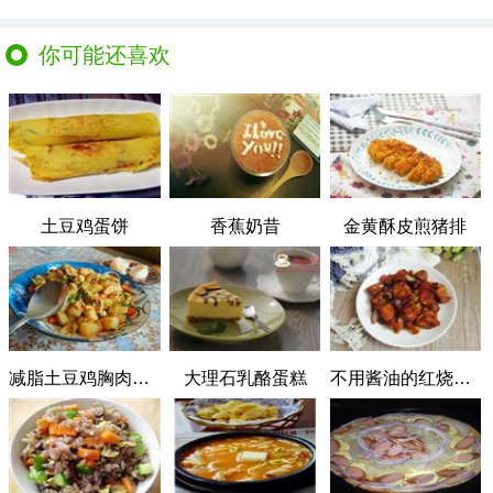
你可能还喜欢
土豆鸡蛋饼
香蕉奶昔
金黄酥皮煎猪排
减脂土豆鸡胸肉沙拉
大理石乳酪蛋糕
不用酱油的红烧排骨