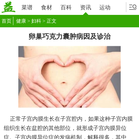
菜谱
食材
百科
资讯
运动
首页
健康
>
妇科
> 正文
卵巢巧克力囊肿病因及诊治
正常子宫内膜生长在子宫腔内，如果这种子宫内膜
组织生长在盆腔的其他部位，就形成子宫内膜异位
症。子宫内膜异位症的发病机制，解释很多，其中