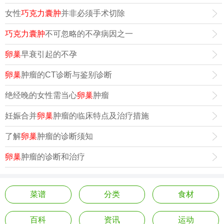
女性
巧克力囊肿
并非必须手术切除
巧克力囊肿
不可忽略的不孕病因之一
卵巢
早衰引起的不孕
卵巢
肿瘤的CT诊断与鉴别诊断
绝经晚的女性需当心
卵巢
肿瘤
妊娠合并
卵巢
肿瘤的临床特点及治疗措施
了解
卵巢
肿瘤的诊断须知
卵巢
肿瘤的诊断和治疗
菜谱
分类
食材
百科
资讯
运动