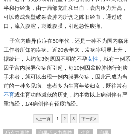
半和行经期，由于局部充血和出血，囊内压力升高，
可以造成囊壁破裂囊肿内所含之陈旧经血，通过破
口，流入腹腔，刺激腹膜，引起急性腹痛。
子宫内膜异位症在50年代，还是一种不为国内临床
工作者所知的疾病。近20余年来，发病率明显上升，
据统计，大约每3例原因不明的不孕
女性
，就有一例系
因子宫内膜异位症所引起，每10例因盆腔肿物行剖腹
手术者，就可以出现一例内膜异位症，因此已成为当
前的一种多见病。患者多为生育年龄妇女，既往常有
不育
或生育功能减低的历史，约半数以上病例伴有严
重痛经，1/4病例伴有轻度痛经。
<上一页
1
2
3
下一页>
巧克力囊肿
卵巢巧克力囊肿
生育
卵巢