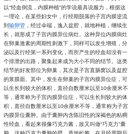
以“经血倒流，内膜种植”的学说最具说服力，根据这
一理论，在某些妇女中，行经期脱落的子宫内膜逆流
到
输卵管
，经过伞端，逸入盆腔，就地种植，继续生
长，就形成了子宫内膜异位病灶。这种异位内膜病灶
在卵巢激素的周期性刺激下，同样可以发生增殖，分
泌以及行经第一系列变化，而所产生的经血却没有一
个排泄的出路，聚集起来成为大小不同的结节。这类
结节的好发部位为卵巢，其次是子宫直肠窝以及盆腔
的浆膜面。其中，发生在卵巢的子宫内膜异位症，可
以生长到较大的体积，直径自数厘米以至10余厘米不
等，通常称为子宫内膜异位症，可以生长到较大的体
积，直径自数厘米以至10余厘米不等，通常称为子宫
内膜异位囊肿。由于囊肿内含陈旧性的深褐色的粘稠
性经血，看起来很像巧克力酱，故又叫做“巧克力”囊
肿。这种巧克力囊肿的壁，质地松脆，在月经周期后