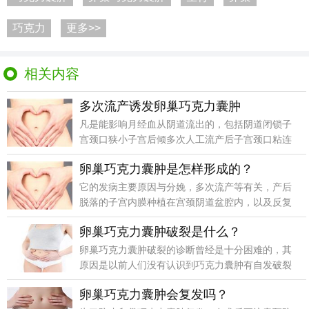
巧克力
更多>>
相关内容
多次流产诱发卵巢巧克力囊肿
凡是能影响月经血从阴道流出的，包括阴道闭锁子
宫颈口狭小子宫后倾多次人工流产后子宫颈口粘连
月经期性生活
卵巢巧克力囊肿是怎样形成的？
它的发病主要原因与分娩，多次流产等有关，产后
脱落的子宫内膜种植在宫颈阴道盆腔内，以及反复
的人工流产术
卵巢巧克力囊肿破裂是什么？
卵巢巧克力囊肿破裂的诊断曾经是十分困难的，其
原因是以前人们没有认识到巧克力囊肿有自发破裂
的倾向，当然
卵巢巧克力囊肿会复发吗？