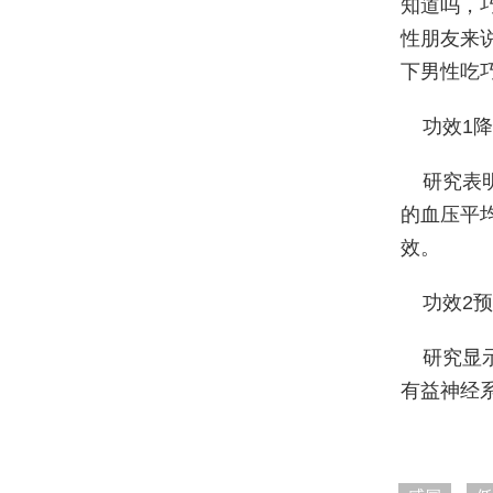
知道吗，
性朋友来
下男性吃
功效1
研究表
的血压平
效。
功效2
研究显
有益神经