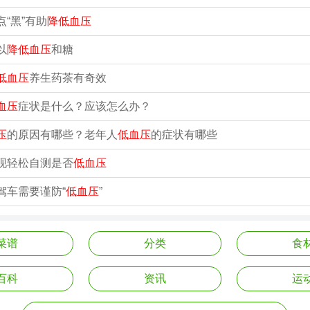
“黑”有助
降低血压
以
降低血压
和糖
低血压
养生药茶有奇效
血压
症状是什么？应该怎么办？
压
的原因有哪些？老年人
低血压
的症状有哪些
现轻松自测是否
低血压
驾车需要谨防“
低血压
”
菜谱
分类
食
百科
资讯
运