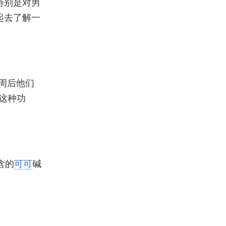
特别是对男
起去了解一
周后他们
这种功
含的
可可
碱