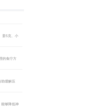
、姜5克、小
理的食疗方
有助缓解压
，能够降低神