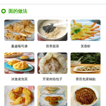
面的做法
蔓越莓司康
营养面茶
芙蓉虾
冰激凌泡芙
芹菜肉馅包子
香煎包菜锅贴