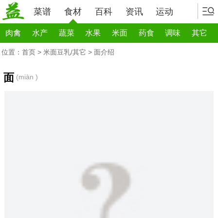
菜谱
食材
百科
资讯
运动
肉禽
水产
蔬菜
水果
米面
药食
调味
其它
位置：
首页
>
米面豆乳/其它
> 面介绍
面
(miàn )