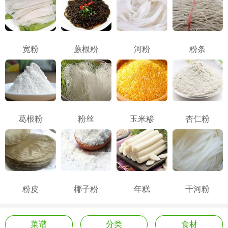
宽粉
蕨根粉
河粉
粉条
葛根粉
粉丝
玉米糁
杏仁粉
粉皮
椰子粉
年糕
干河粉
菜谱
分类
食材