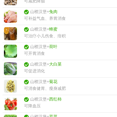
可减肥降脂
山楂汉堡+
兔肉
可补益气血、养胃消食
山楂汉堡+
蜂蜜
可治疗小儿伤食、疳积
山楂汉堡+
荷叶
可开胃消食
山楂汉堡+
大白菜
可促进消化
山楂汉堡+
菊花
可消食健胃、瘦身减肥
山楂汉堡+
西红柿
可降血压
山楂汉堡+
芹菜