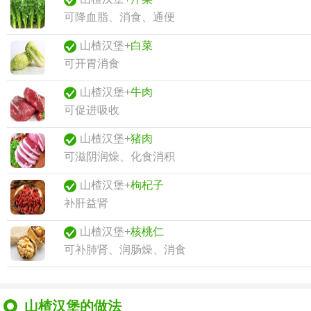
可降血脂、消食、通便
山楂汉堡+
白菜
可开胃消食
山楂汉堡+
牛肉
可促进吸收
山楂汉堡+
猪肉
可滋阴润燥、化食消积
山楂汉堡+
枸杞子
补肝益肾
山楂汉堡+
核桃仁
可补肺肾、润肠燥、消食
山楂汉堡的做法