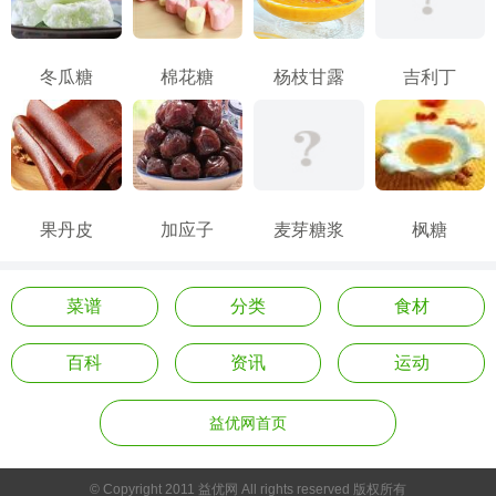
冬瓜糖
棉花糖
杨枝甘露
吉利丁
果丹皮
加应子
麦芽糖浆
枫糖
菜谱
分类
食材
百科
资讯
运动
益优网首页
© Copyright 2011 益优网 All rights reserved 版权所有