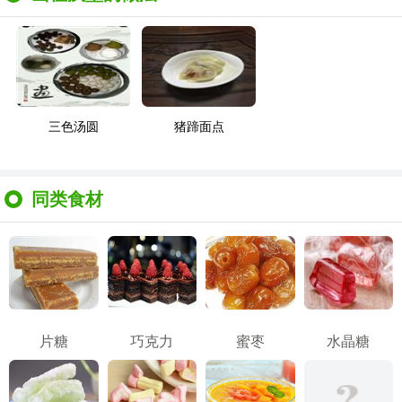
三色汤圆
猪蹄面点
同类食材
片糖
巧克力
蜜枣
水晶糖