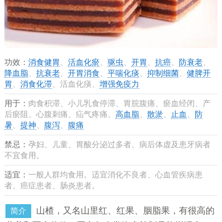
功效：
消食健胃
、
活血化瘀
、
驱虫
、
开胃
、
抗癌
、
防衰老
、
降血脂
、
抗衰老
、
开胃消食
、
平喘化痰
、
抑制细菌
、
健脾开
胃
、
消食化滞
、活血化痰、
增强免疫力
用于：
肉食积滞、小儿乳食停滞、胃脘腹痛、瘀血经闭、产
后瘀阻、心腹刺痛、疝气疼痛、
高血脂
、
散淤
、
止血
、
防
暑
、
提神
、
腹泻
、
腹痛
禁忌：
孕妇、儿童、胃酸分泌过多者、病后体虚及患牙病者
不宜食用。
适宜：
一般人群均食用。适宜消化不良者、心血管疾病患
者、癌症患者、肠炎患者。
山楂，又名山里红、红果、胭脂果，有很高的
简介