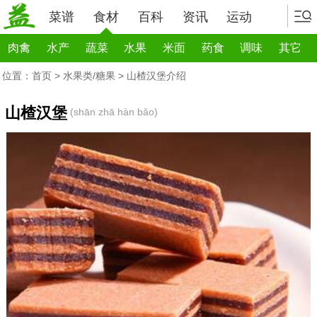
菜谱
食材
百科
资讯
运动
肉禽
水产
蔬菜
水果
米面
药食
调味
其它
位置：
首页
>
水果类/糖果
> 山楂汉堡介绍
山楂汉堡
(shān zhā hàn bǎo)