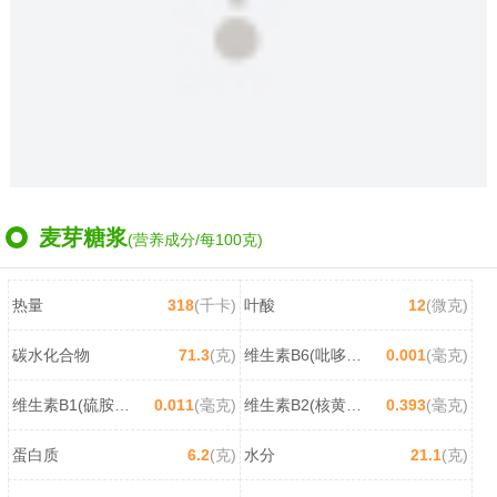
麦芽糖浆
(营养成分/每100克)
热量
318
(千卡)
叶酸
12
(微克)
碳水化合物
71.3
(克)
维生素B6(吡哆醇)
0.001
(毫克)
维生素B1(硫胺素)
0.011
(毫克)
维生素B2(核黄素)
0.393
(毫克)
蛋白质
6.2
(克)
水分
21.1
(克)