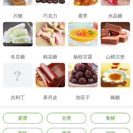
片糖
巧克力
蜜枣
水晶糖
冬瓜糖
棉花糖
杨枝甘露
山楂汉堡
吉利丁
果丹皮
加应子
枫糖
菜谱
分类
食材