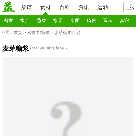
菜谱
食材
百科
资讯
运动
肉禽
水产
蔬菜
水果
米面
药食
调味
其它
位置：
首页
>
水果类/糖果
> 麦芽糖浆介绍
麦芽糖浆
(mài yá táng jiāng )