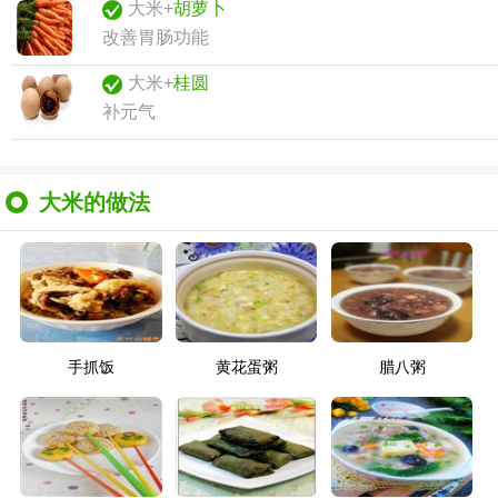
大米+
胡萝卜
改善胃肠功能
大米+
桂圆
补元气
大米的做法
手抓饭
黄花蛋粥
腊八粥