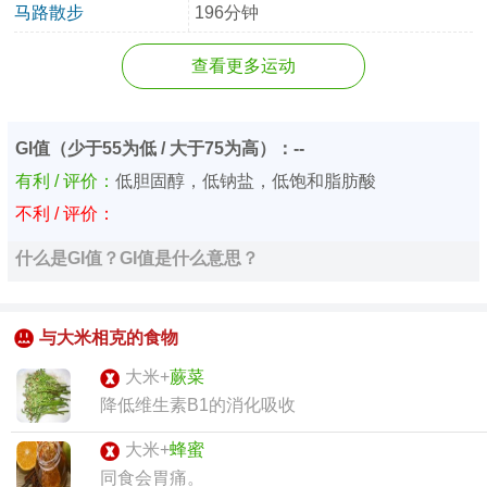
马路散步
196分钟
查看更多运动
GI值（少于55为低 / 大于75为高）：--
有利 / 评价：
低胆固醇，低钠盐，低饱和脂肪酸
不利 / 评价：
什么是GI值？GI值是什么意思？
与大米相克的食物
大米+
蕨菜
降低维生素B1的消化吸收
大米+
蜂蜜
同食会胃痛。