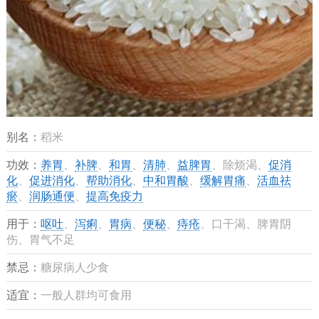
别名：
稻米
功效：
养胃
、
补脾
、
和胃
、
清肺
、
益脾胃
、除烦渴、
促消
化
、
促进消化
、
帮助消化
、
中和胃酸
、
缓解胃痛
、
活血祛
瘀
、
润肠通便
、
提高免疫力
用于：
呕吐
、
泻痢
、
胃病
、
便秘
、
痔疮
、口干渴、脾胃阴
伤、胃气不足
禁忌：
糖尿病人少食
适宜：
一般人群均可食用