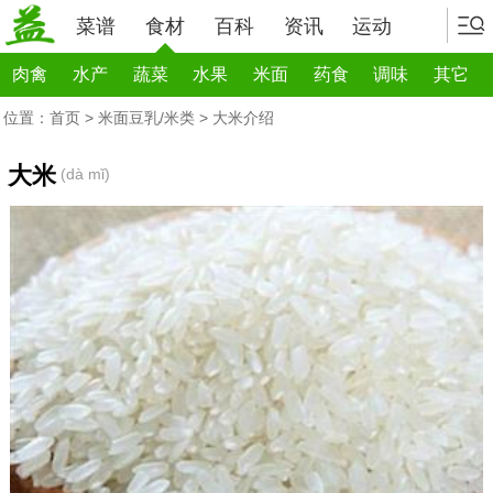
菜谱
食材
百科
资讯
运动
肉禽
水产
蔬菜
水果
米面
药食
调味
其它
位置：
首页
>
米面豆乳/米类
> 大米介绍
大米
(dà mǐ)