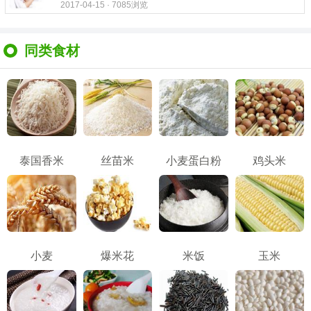
2017-04-15 · 7085浏览
同类食材
泰国香米
丝苗米
小麦蛋白粉
鸡头米
小麦
爆米花
米饭
玉米