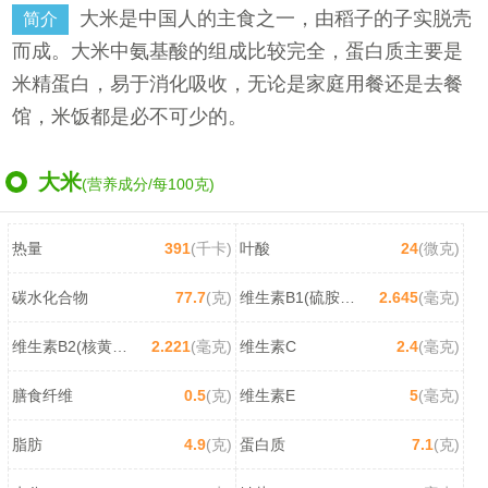
大米是中国人的主食之一，由稻子的子实脱壳
简介
而成。大米中氨基酸的组成比较完全，蛋白质主要是
米精蛋白，易于消化吸收，无论是家庭用餐还是去餐
馆，米饭都是必不可少的。
大米
(营养成分/每100克)
热量
391
(千卡)
叶酸
24
(微克)
碳水化合物
77.7
(克)
维生素B1(硫胺素)
2.645
(毫克)
维生素B2(核黄素)
2.221
(毫克)
维生素C
2.4
(毫克)
膳食纤维
0.5
(克)
维生素E
5
(毫克)
脂肪
4.9
(克)
蛋白质
7.1
(克)