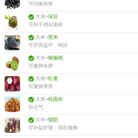
可均衡营养
大米+
绿豆
可利于消化吸收
大米+
黑米
可开胃益中、明目
大米+
猕猴桃
可健脾补肺
大米+
红薯
可健脾养胃
大米+
桂圆肉
补元气
大米+
锁阳
可补益肝肾、强壮腰膝