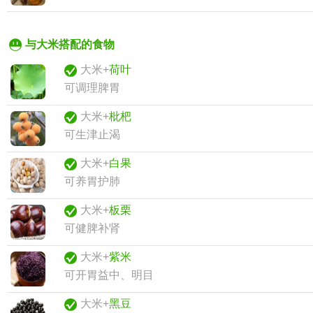
与大米搭配的食物
大米+
荷叶
可调理脾胃
大米+
枇杷
可生津止渴
大米+
白果
可养胃护肺
大米+
板栗
可健脾补肾
大米+
紫米
可开胃益中、明目
大米+
黑豆