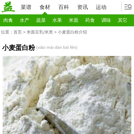
菜谱
食材
百科
资讯
运动
肉禽
水产
蔬菜
水果
米面
药食
调味
其它
位置：
首页
>
米面豆乳/米类
> 小麦蛋白粉介绍
小麦蛋白粉
(xiǎo mài dàn bái fěn)