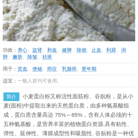
功效：
养心
、
益肾
、
和血
、
健脾
、
除烦
、
止血
、
利尿
、
润
肺
、
嫩肤
、
除皱
、
祛斑
用于：
贫血
、
便秘
、
癌症
、
乳腺癌
、
更年期
适宜：
一般人群均可食用。
小麦蛋白粉又称活性面筋粉、谷朊粉，是从小
简介
麦(面粉)中提取出来的天然蛋白质，由多种氨基酸组
成，蛋白质含量高达 75%～85%，含有人体必须的十
五种氨基酸，是营养丰富的植物蛋白资源.具有粘性、
弹性、延伸性、薄膜成型性和吸脂性. 谷朊粉是一种优