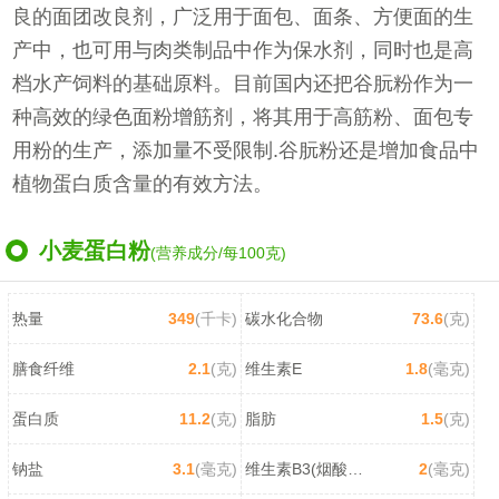
良的面团改良剂，广泛用于面包、面条、方便面的生
产中，也可用与肉类制品中作为保水剂，同时也是高
档水产饲料的基础原料。目前国内还把谷朊粉作为一
种高效的绿色面粉增筋剂，将其用于高筋粉、面包专
用粉的生产，添加量不受限制.谷朊粉还是增加食品中
植物蛋白质含量的有效方法。
小麦蛋白粉
(营养成分/每100克)
热量
349
(千卡)
碳水化合物
73.6
(克)
膳食纤维
2.1
(克)
维生素E
1.8
(毫克)
蛋白质
11.2
(克)
脂肪
1.5
(克)
钠盐
3.1
(毫克)
维生素B3(烟酸/尼克酸)
2
(毫克)