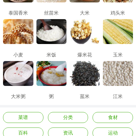
泰国香米
丝苗米
大米
鸡头米
小麦
米饭
爆米花
玉米
大米粥
粥
菰米
江米
菜谱
分类
食材
百科
资讯
运动