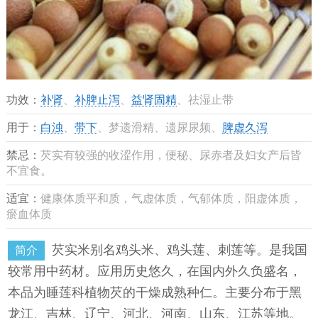
功效：
补肾
、
补脾止泻
、
益肾固精
、祛湿止带
用于：
白浊
、
带下
、梦遗滑精、遗尿尿频、
脾虚久泻
禁忌：
芡实有较强的收涩作用，便秘、尿赤者及妇女产后皆
不宜食。
适宜：
健康体质平和质，气虚体质，气郁体质，阳虚体质，
瘀血体质
芡实米别名鸡头米、鸡头莲、刺莲等。是我国
简介
较常用中药材。应用历史悠久，在国内外久负盛名，
本品为睡莲科植物芡的干燥成熟种仁。主要分布于黑
龙江、吉林、辽宁、河北、河南、山东、江苏等地。