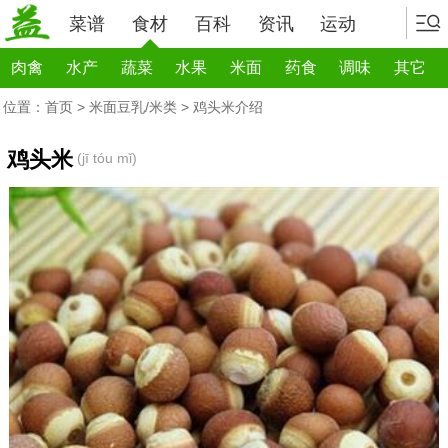
菜谱
食材
百科
资讯
运动
肉禽
水产
蔬菜
水果
米面
药食
调味
其它
位置：
首页
>
米面豆乳/米类
> 鸡头米介绍
鸡头米
(jī tóu mǐ)