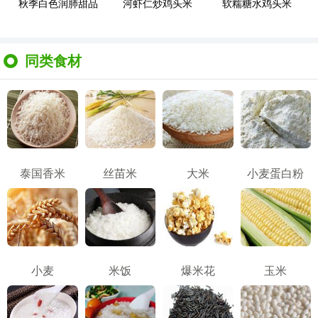
秋季白色润肺甜品
河虾仁炒鸡头米
软糯糖水鸡头米
同类食材
泰国香米
丝苗米
大米
小麦蛋白粉
小麦
米饭
爆米花
玉米