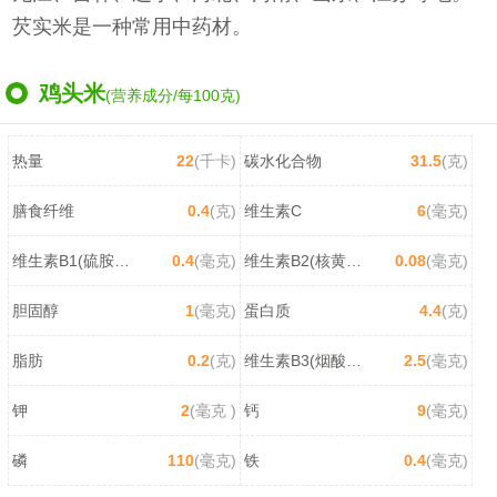
芡实米是一种常用中药材。
鸡头米
(营养成分/每100克)
热量
22
(千卡)
碳水化合物
31.5
(克)
膳食纤维
0.4
(克)
维生素C
6
(毫克)
维生素B1(硫胺素)
0.4
(毫克)
维生素B2(核黄素)
0.08
(毫克)
胆固醇
1
(毫克)
蛋白质
4.4
(克)
脂肪
0.2
(克)
维生素B3(烟酸/尼克酸)
2.5
(毫克)
钾
2
(毫克 )
钙
9
(毫克)
磷
110
(毫克)
铁
0.4
(毫克)