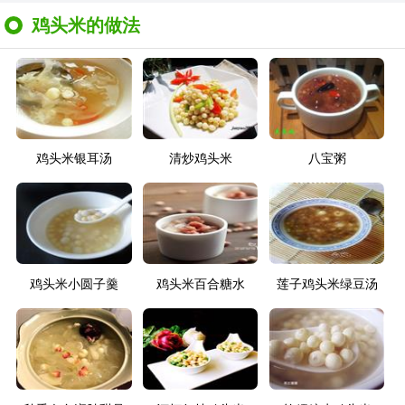
鸡头米的做法
鸡头米银耳汤
清炒鸡头米
八宝粥
鸡头米小圆子羹
鸡头米百合糖水
莲子鸡头米绿豆汤