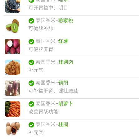
可开胃益中、明目
泰国香米+
猕猴桃
可健脾补肺
泰国香米+
红薯
可健脾养胃
泰国香米+
桂圆肉
补元气
泰国香米+
锁阳
可补益肝肾、强壮腰膝
泰国香米+
胡萝卜
改善胃肠功能
泰国香米+
桂圆
补元气