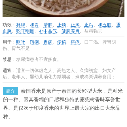
功效：
补脾
、
和胃
、
清肺
、
止烦
、
止渴
、
止泻
、
和五脏
、
通
血脉
、
聪耳明目
、
补中益气
、
健脾养胃
、益精强志
用于：
呕吐
、
泻痢
、
胃病
、
便秘
、
痔疮
、口干渴、脾胃阴
伤、胃气不足
禁忌：
糖尿病患者不宜多食。
适宜：
适宜一切体虚之人、高热之人、久病初愈、妇女产
后、老年人、婴幼儿消化力减弱者，煮成稀粥调养食用；
泰国香米是原产于泰国的长粒型大米，是籼米
简介
的一种。因其香糯的口感和独特的露兜树香味享誉世
界。是仅次于印度香米的世界上最大宗的出口大米品
种。