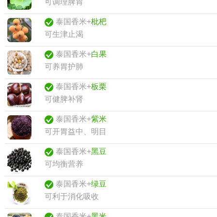
可调理脾胃
泰国香米+
枇杷
可生津止渴
泰国香米+
白果
可养胃护肺
泰国香米+
板栗
可健脾补肾
泰国香米+
紫米
可开胃益中、明目
泰国香米+
黑豆
可均衡营养
泰国香米+
绿豆
可利于消化吸收
泰国香米+
黑米