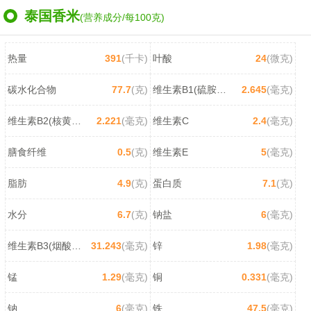
泰国香米
(营养成分/每100克)
热量
391
(千卡)
叶酸
24
(微克)
碳水化合物
77.7
(克)
维生素B1(硫胺素)
2.645
(毫克)
维生素B2(核黄素)
2.221
(毫克)
维生素C
2.4
(毫克)
膳食纤维
0.5
(克)
维生素E
5
(毫克)
脂肪
4.9
(克)
蛋白质
7.1
(克)
水分
6.7
(克)
钠盐
6
(毫克)
维生素B3(烟酸/尼克酸)
31.243
(毫克)
锌
1.98
(毫克)
锰
1.29
(毫克)
铜
0.331
(毫克)
钠
6
(毫克)
铁
47.5
(毫克)