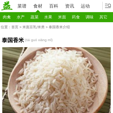
菜谱
食材
百科
资讯
运动
肉禽
水产
蔬菜
水果
米面
药食
调味
其它
位置：
首页
>
米面豆乳/米类
> 泰国香米介绍
泰国香米
(tài guó xiāng mǐ)