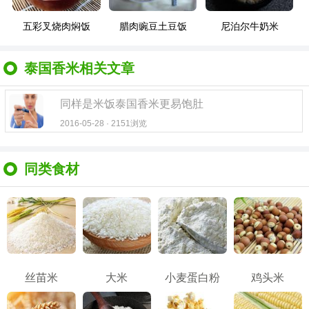
五彩叉烧肉焖饭
腊肉豌豆土豆饭
尼泊尔牛奶米
泰国香米相关文章
同样是米饭泰国香米更易饱肚
2016-05-28 · 2151浏览
同类食材
丝苗米
大米
小麦蛋白粉
鸡头米