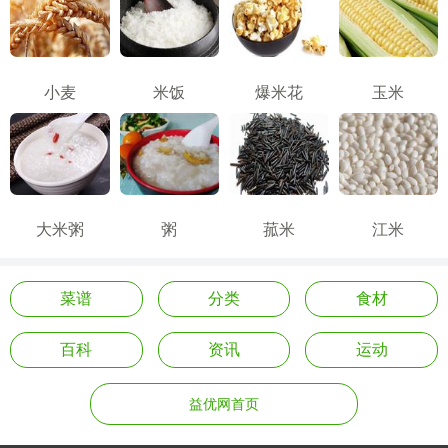
小麦
米饭
爆米花
玉米
大米粥
粥
菰米
江米
菜谱
分类
食材
百科
资讯
运动
益优网首页