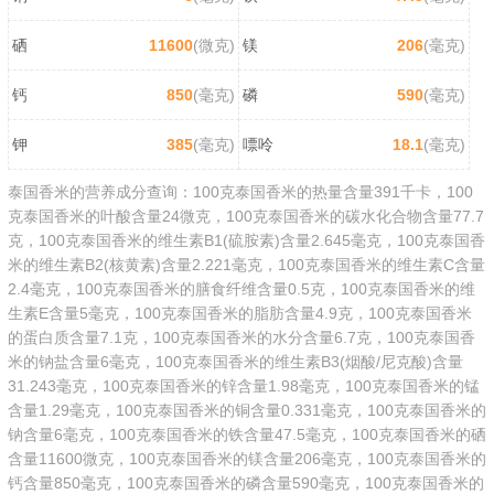
硒
11600
(微克)
镁
206
(毫克)
钙
850
(毫克)
磷
590
(毫克)
钾
385
(毫克)
嘌呤
18.1
(毫克)
泰国香米的营养成分查询：100克泰国香米的热量含量391千卡，100
克泰国香米的叶酸含量24微克，100克泰国香米的碳水化合物含量77.7
克，100克泰国香米的维生素B1(硫胺素)含量2.645毫克，100克泰国香
米的维生素B2(核黄素)含量2.221毫克，100克泰国香米的维生素C含量
2.4毫克，100克泰国香米的膳食纤维含量0.5克，100克泰国香米的维
生素E含量5毫克，100克泰国香米的脂肪含量4.9克，100克泰国香米
的蛋白质含量7.1克，100克泰国香米的水分含量6.7克，100克泰国香
米的钠盐含量6毫克，100克泰国香米的维生素B3(烟酸/尼克酸)含量
31.243毫克，100克泰国香米的锌含量1.98毫克，100克泰国香米的锰
含量1.29毫克，100克泰国香米的铜含量0.331毫克，100克泰国香米的
钠含量6毫克，100克泰国香米的铁含量47.5毫克，100克泰国香米的硒
含量11600微克，100克泰国香米的镁含量206毫克，100克泰国香米的
钙含量850毫克，100克泰国香米的磷含量590毫克，100克泰国香米的