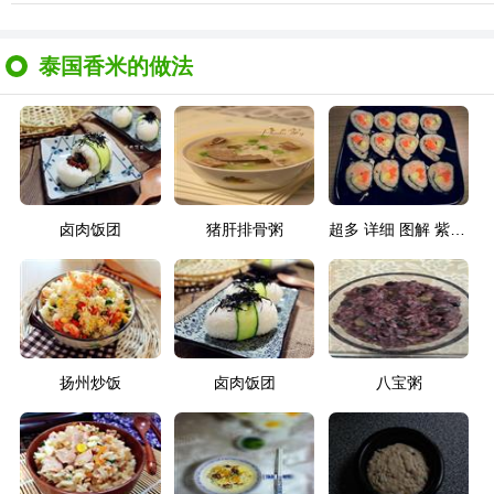
泰国香米的做法
卤肉饭团
猪肝排骨粥
超多 详细 图解 紫菜包饭
扬州炒饭
卤肉饭团
八宝粥