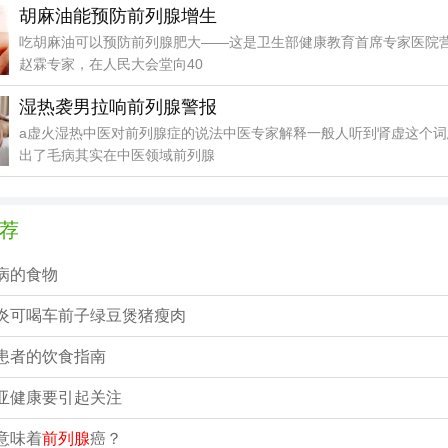
胡麻油能预防前列腺增生
吃胡麻油可以预防前列腺肥大——这是卫生部健康教育首席专家医院
赵霖专家，在人民大会堂向40
湿热袭男拉响前列腺警报
a虚火湿热中医对前列腺症的说法中医专家解释一般人听到肾虚这个词
出了毛病其实在中医领域前列腺
荐
病的食物
炎可喝车前子绿豆煲猪瘦肉
患者的饮食指南
亚健康要引起关注
意味着
前列腺
癌？