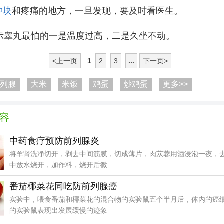
肿块
和疼痛的地方，一旦发现，要及时看医生。
示睾丸最怕的一是温度过高，二是久坐不动。
<上一页
1
2
3
...
下一页>
列腺
大米
米饭
鸡蛋
炒鸡蛋
更多>>
容
中药食疗预防前列腺炎
将羊肾洗净切开，剥去中间筋膜，切成薄片，肉苁蓉用酒浸泡一夜，
中放水烧开，加作料，烧开后微
番茄椰菜花同吃防前列腺癌
实验中，喂食番茄和椰菜花的混合物的实验鼠五个半月后，体内的癌
的实验鼠表现出发展缓慢的迹象