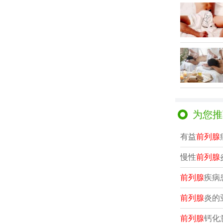
为您推
有益
前列腺
慢性
前列腺
前列腺
疾病
前列腺
炎的
前列腺
钙化