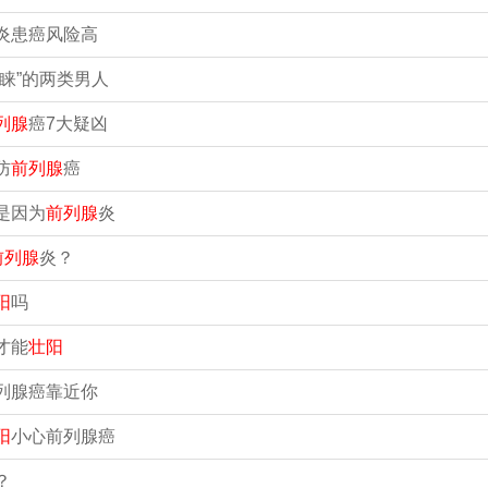
炎患癌风险高
青睐”的两类男人
列腺
癌7大疑凶
防
前列腺
癌
是因为
前列腺
炎
前列腺
炎？
阳
吗
才能
壮阳
列腺癌靠近你
阳
小心前列腺癌
？