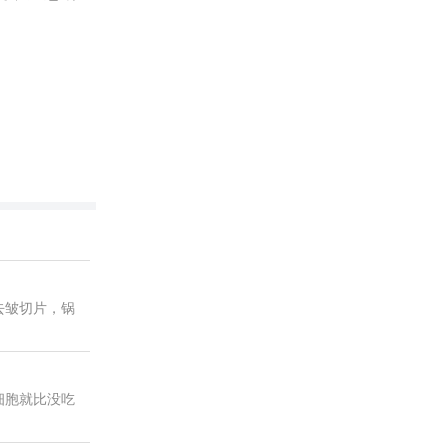
去皱切片，锅
细胞就比没吃