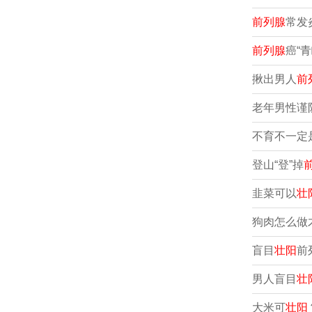
前列腺
常发
前列腺
癌“
揪出男人
前
老年男性谨
不育不一定
登山“登”掉
韭菜可以
壮
狗肉怎么做
盲目
壮阳
前
男人盲目
壮
大米可
壮阳