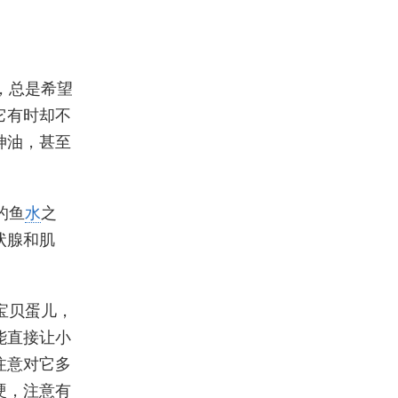
，总是希望
它有时却不
神油，甚至
的鱼
水
之
状腺和肌
宝贝蛋儿，
能直接让小
注意对它多
硬，注意有