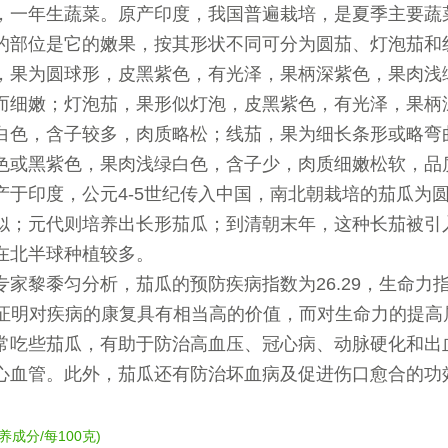
，一年生蔬菜。原产印度，我国普遍栽培，是夏季主要蔬
的部位是它的嫩果，按其形状不同可分为圆茄、灯泡茄和
，果为圆球形，皮黑紫色，有光泽，果柄深紫色，果肉浅
而细嫩；灯泡茄，果形似灯泡，皮黑紫色，有光泽，果柄
白色，含子较多，肉质略松；线茄，果为细长条形或略弯
色或黑紫色，果肉浅绿白色，含子少，肉质细嫩松软，品
产于印度，公元4-5世纪传入中国，南北朝栽培的茄瓜为
似；元代则培养出长形茄瓜；到清朝末年，这种长茄被引
在北半球种植较多。
专家黎黍匀分析，茄瓜的预防疾病指数为26.29，生命力
42，证明对疾病的康复具有相当高的价值，而对生命力的提
常吃些茄瓜，有助于防治高血压、冠心病、动脉硬化和出
心血管。此外，茄瓜还有防治坏血病及促进伤口愈合的功
养成分/每100克)