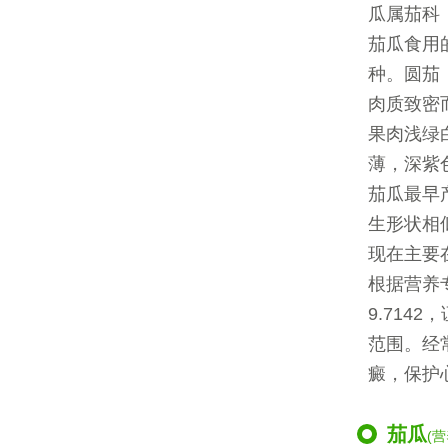
瓜属茄科
茄瓜食用
种。圆茄
肉质致密
果肉浅绿
薄，深紫
茄瓜最早
生形状相
现在主要
根据营养
9.71
范围。经
癜，保护
茄瓜
(营