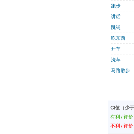
跑步
讲话
跳绳
吃东西
开车
洗车
马路散步
GI值（少于
有利 / 评
不利 / 评