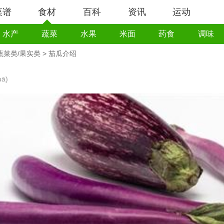
菜谱
食材
百科
资讯
运动
水产
蔬菜
水果
米面
药食
调味
蔬菜类/果实类
> 茄瓜介绍
uā)