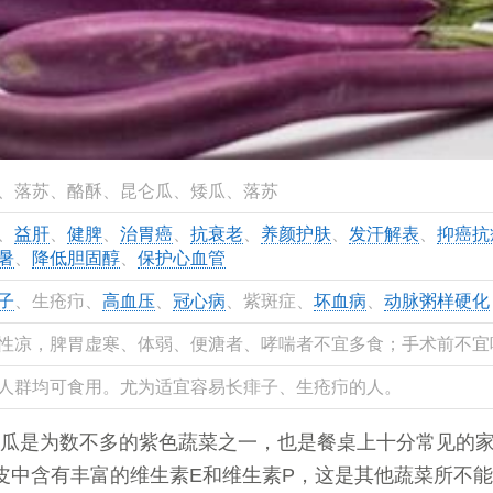
、落苏、酪酥、昆仑瓜、矮瓜、落苏
、
益肝
、
健脾
、
治胃癌
、
抗衰老
、
养颜护肤
、
发汗解表
、
抑癌抗
暑
、
降低胆固醇
、
保护心血管
子
、生疮疖、
高血压
、
冠心病
、紫斑症、
坏血病
、
动脉粥样硬化
性凉，脾胃虚寒、体弱、便溏者、哮喘者不宜多食；手术前不宜
人群均可食用。尤为适宜容易长痱子、生疮疖的人。
瓜是为数不多的紫色蔬菜之一，也是餐桌上十分常见的
皮中含有丰富的维生素E和维生素P，这是其他蔬菜所不