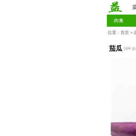
肉禽
位置：
首页
>
茄瓜
(qié g