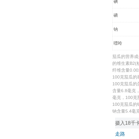
碘
磷
钠
嘌呤
茄瓜的营养成
的维生素B2(
纤维含量0.0
100克茄瓜的
100克茄瓜的
含量6.8毫克
毫克，100克
100克茄瓜的
钠含量5.4毫
摄入18千
走路