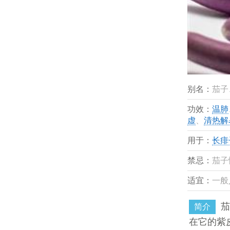
别名：
茄子
功效：
温肺
虚
、
清热解
用于：
长痱
禁忌：
茄子
适宜：
一般
茄
简介
在它的紫