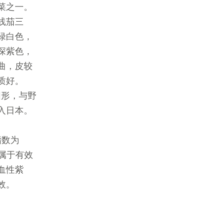
菜之一。
线茄三
绿白色，
深紫色，
曲，皮较
质好。
圆形，与野
入日本。
指数为
高属于有效
血性紫
效。