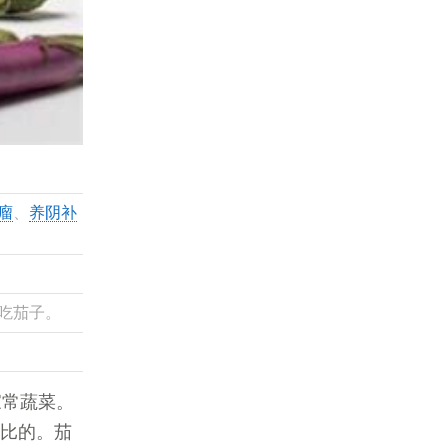
瘤
、
养阴补
吃茄子。
家常蔬菜。
能比的。茄