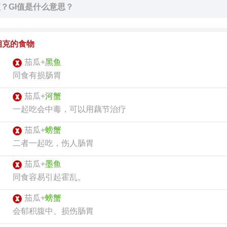
值？GI值是什么意思？
相克的食物
茄瓜+
黑鱼
同食有损肠胃
茄瓜+
河蟹
一起吃会中毒，可以用藕节治疗
茄瓜+
螃蟹
二者一起吃，伤人肠胃
茄瓜+
墨鱼
同食容易引起霍乱。
茄瓜+
螃蟹
会郁积腹中、损伤肠胃