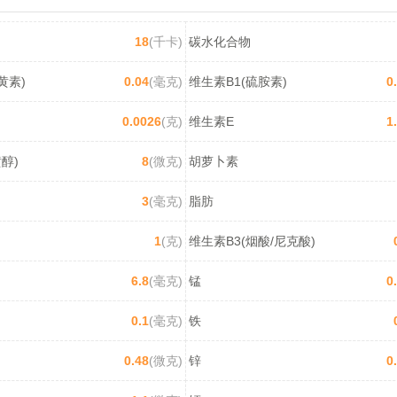
18
(千卡)
碳水化合物
黄素)
0.04
(毫克)
维生素B1(硫胺素)
0
0.0026
(克)
维生素E
1
醇)
8
(微克)
胡萝卜素
3
(毫克)
脂肪
1
(克)
维生素B3(烟酸/尼克酸)
6.8
(毫克)
锰
0
0.1
(毫克)
铁
0.48
(微克)
锌
0