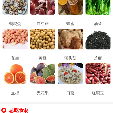
鹌鹑蛋
血红菇
蜂蜜
油菜
花生
黄豆
猴头菇
芝麻
血橙
无花果
口蘑
红腰豆
忌吃食材