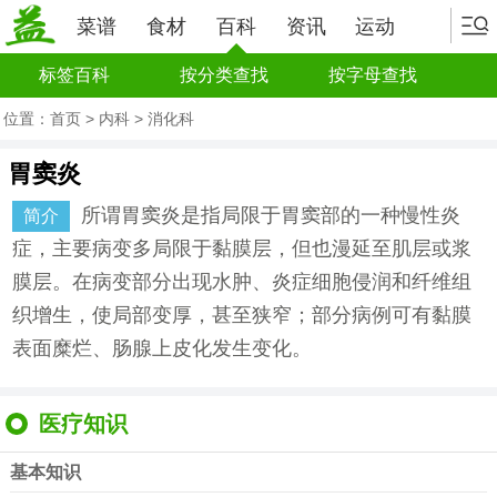
菜谱
食材
百科
资讯
运动
标签百科
按分类查找
按字母查找
位置：
首页
>
内科
>
消化科
胃窦炎
所谓胃窦炎是指局限于胃窦部的一种慢性炎
简介
症，主要病变多局限于黏膜层，但也漫延至肌层或浆
膜层。在病变部分出现水肿、炎症细胞侵润和纤维组
织增生，使局部变厚，甚至狭窄；部分病例可有黏膜
表面糜烂、肠腺上皮化发生变化。
医疗知识
基本知识