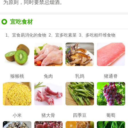
为原则，同时要禁忌烟酒。
宜吃食材
1、宜食易消化的食物 2、宜多吃素菜 3、多吃粗纤维食物
猕猴桃
兔肉
乳鸽
猪通脊
小米
猪大骨
四季豆
葡萄