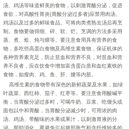
汤、鸡汤等味道鲜美的食物，以刺激胃酸分泌，促进
食欲，对高酸性胃炎(胃酸分泌过多者)应禁用肉汤、
鸡汤以及过多的鲜味食品。可将肉类煮熟去汤后再烹
制。食物要做得细、碎、软、烂。烹调的方法多采用
蒸、煮、烩、炖与煨等。要注意食用具有营养的食
物，多吃些高蛋白食物及高维生素食物，保证机体的
各种营养素充足，防止贫血和营养不良，对贫血和营
养不良者，应在饮食中增加富含蛋白质和血红素铁的
食物，如瘦肉、鸡、鱼、肝、腰等内脏。
高维生素的食物带有深色的新鲜蔬菜及水果，如绿
叶蔬菜、西红柿、茄子、红枣等。要注意食用酸碱平
衡，当胃酸分泌过多时，可喝牛奶、豆浆、吃馒头或
面包以中和胃酸，当胃酸分泌减少时，可用浓的肉
汤、鸡汤、带酸味的水果或果汁，以刺激胃液的分
泌，帮助消化，要避免引起腹部胀气和含纤维较多的