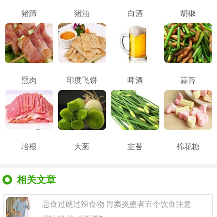
猪蹄
猪油
白酒
胡椒
熏肉
印度飞饼
啤酒
蒜苔
培根
大葱
韭苔
棉花糖
相关文章
忌食过硬过辣食物 胃窦炎患者五个饮食注意