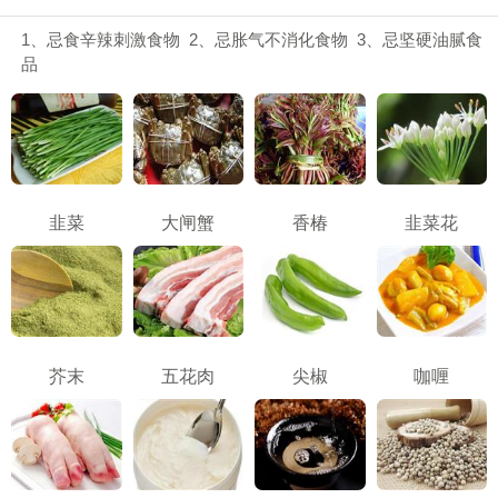
1、忌食辛辣刺激食物 2、忌胀气不消化食物 3、忌坚硬油腻食
品
韭菜
大闸蟹
香椿
韭菜花
芥末
五花肉
尖椒
咖喱