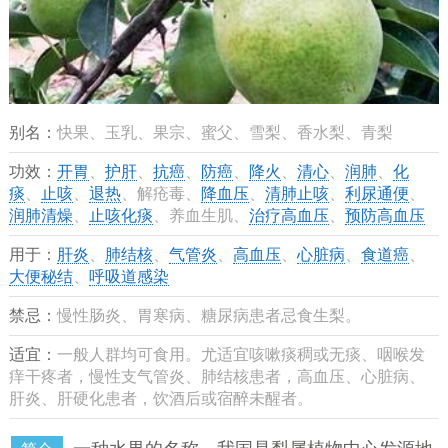
别名：
快果、玉乳、果宗、蜜父、雪梨、香水梨、青梨
功效：
开胃
、
护肝
、
抗癌
、
防癌
、
降火
、
清心
、
润肺
、
化
痰
、
止咳
、
退热
、解疮毒、
降血压
、
清肺止咳
、
利尿通便
、
润肺清燥
、
止咳化痰
、养血生肌、
治疗高血压
、
预防高血压
用于：
肝炎
、
肺结核
、
气管炎
、
高血压
、
心脏病
、
食道癌
、
大便秘结
、
呼吸道感染
禁忌：
慢性肠炎、胃寒病、糖尿病患者忌食生梨。
适宜：
一般人群均可食用。尤适宜咳嗽痰稠或无痰、咽喉发
痒干疼者，慢性支气管炎、肺结核患者，高血压、心脏病、
肝炎、肝硬化患者，饮酒后或宿醉未醒者。