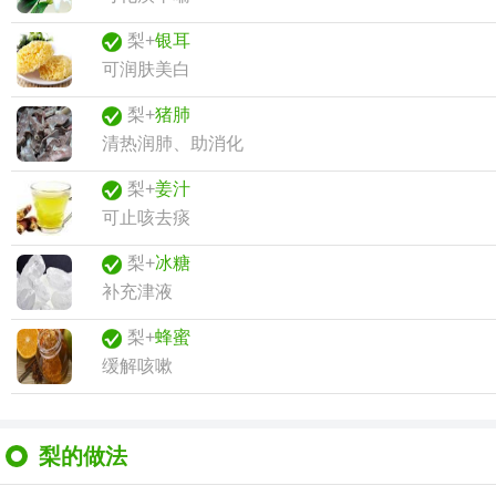
梨+
银耳
可润肤美白
梨+
猪肺
清热润肺、助消化
梨+
姜汁
可止咳去痰
梨+
冰糖
补充津液
梨+
蜂蜜
缓解咳嗽
梨的做法