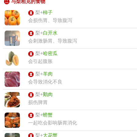
与梨相克的食物
梨+
柿子
会损伤胃、导致腹泻
梨+
白开水
会刺激肠胃、导致腹泻
梨+
哈密瓜
会引起腹胀
梨+
羊肉
会导致消化不良
梨+
鹅肉
损伤脾胃
梨+
螃蟹
一起吃会影响肠胃消化
梨+
大花蟹