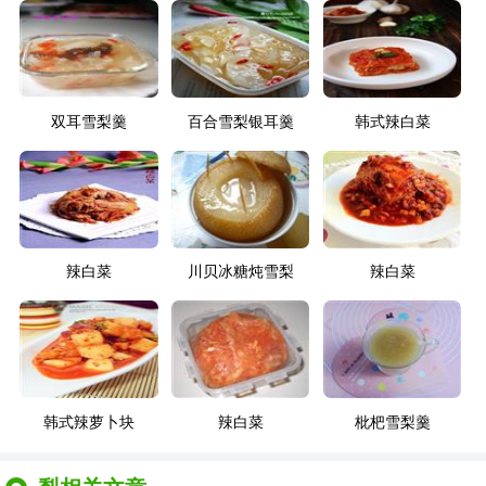
双耳雪梨羹
百合雪梨银耳羹
韩式辣白菜
辣白菜
川贝冰糖炖雪梨
辣白菜
韩式辣萝卜块
辣白菜
枇杷雪梨羹