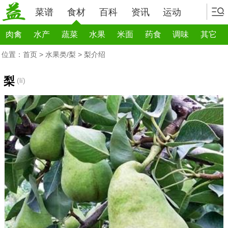
菜谱
食材
百科
资讯
运动
肉禽
水产
蔬菜
水果
米面
药食
调味
其它
位置：
首页
>
水果类/梨
> 梨介绍
梨
(lí)