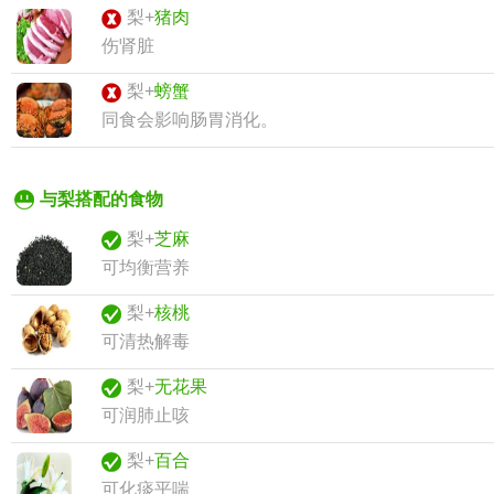
梨+
猪肉
伤肾脏
梨+
螃蟹
同食会影响肠胃消化。
与梨搭配的食物
梨+
芝麻
可均衡营养
梨+
核桃
可清热解毒
梨+
无花果
可润肺止咳
梨+
百合
可化痰平喘