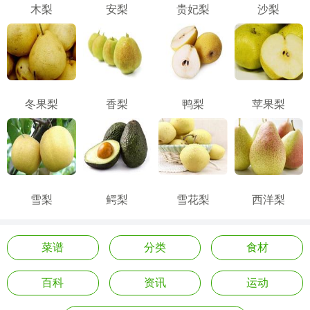
木梨
安梨
贵妃梨
沙梨
冬果梨
香梨
鸭梨
苹果梨
雪梨
鳄梨
雪花梨
西洋梨
菜谱
分类
食材
百科
资讯
运动