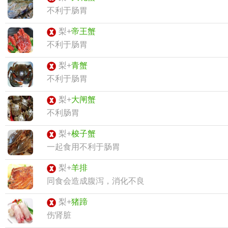
不利于肠胃
梨+
帝王蟹
不利于肠胃
梨+
青蟹
不利于肠胃
梨+
大闸蟹
不利肠胃
梨+
梭子蟹
一起食用不利于肠胃
梨+
羊排
同食会造成腹泻，消化不良
梨+
猪蹄
伤肾脏