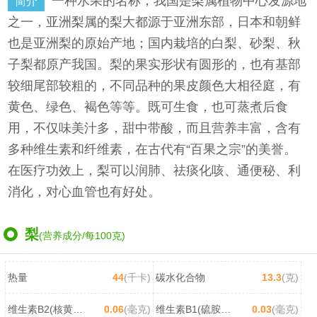
一种水果的名称，我国是梨属植物中心发源地
简介
之一，亚洲梨属的梨大都源于亚洲东部，日本和朝鲜
也是亚洲梨的原始产地；国内栽培的白梨、砂梨、秋
子梨都原产我国。梨的果实形状有圆形的，也有基部
较细尾部较粗的，不同品种的果皮颜色大相径庭，有
黄色、绿色、褐色等等。既可生食，也可蒸煮后食
用，不仅味美汁多，甜中带酸，而且营养丰富，含有
多种维生素和纤维素，在古代有“百果之宗”的美誉。
在医疗功效上，梨可以润肺、祛痰化咳、通便秘、利
消化，对心血管也有好处。
梨
(营养成分/每100克)
热量
44
(千卡)
碳水化合物
13.3
(克)
维生素B2(核黄素)
0.06
(毫克)
维生素B1(硫胺素)
0.03
(毫克)