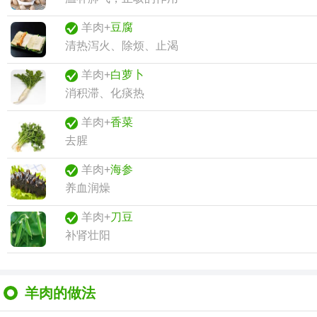
羊肉+
豆腐
清热泻火、除烦、止渴
羊肉+
白萝卜
消积滞、化痰热
羊肉+
香菜
去腥
羊肉+
海参
养血润燥
羊肉+
刀豆
补肾壮阳
羊肉的做法