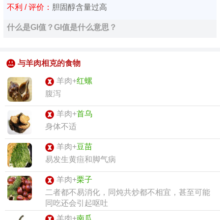
不利 / 评价：
胆固醇含量过高
什么是GI值？GI值是什么意思？
与羊肉相克的食物
羊肉+
红螺
腹泻
羊肉+
首乌
身体不适
羊肉+
豆苗
易发生黄疸和脚气病
羊肉+
栗子
二者都不易消化，同炖共炒都不相宜，甚至可能
同吃还会引起呕吐
羊肉+
南瓜