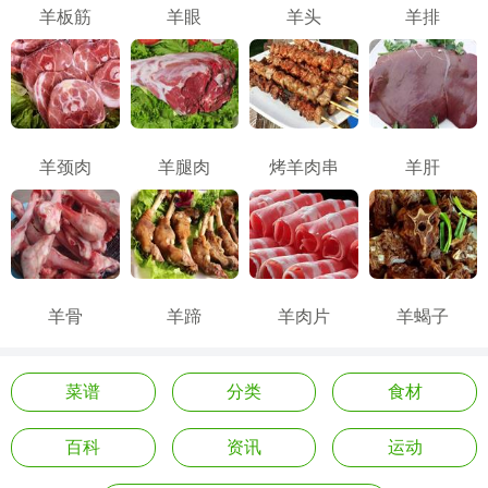
羊板筋
羊眼
羊头
羊排
羊颈肉
羊腿肉
烤羊肉串
羊肝
羊骨
羊蹄
羊肉片
羊蝎子
菜谱
分类
食材
百科
资讯
运动