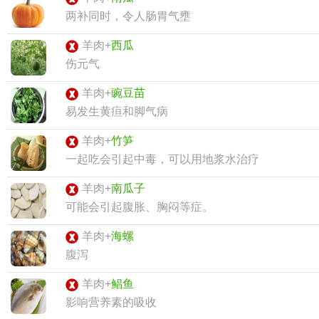
两补同时，令人肠胃气壅
羊肉+
西瓜
伤元气
羊肉+
豌豆苗
易发生黄疸和脚气病
羊肉+
竹笋
一起吃会引起中毒，可以用地浆水治疗
羊肉+
南瓜子
可能会引起腹胀、胸闷等症。
羊肉+
海螺
腹泻
羊肉+
鲳鱼
影响营养素的吸收