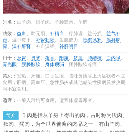
别名：
山羊肉、绵羊肉、羊腰窝肉、羊腩
功效：
益血
、助元阳、
补精血
、疗肺虚、益劳损、
益气补
虚
、温中暖下、
补肾壮阳
、生肌健力、
抵御风寒
、
温补脾
胃
、
温补肝肾
、补血温经、
补肝明目
用于：
反胃
、
畏寒
、
夜盲
、
阳痿
、
贫血
、
肺结核
、
白内障
、
青光眼
、
腰膝酸软
、
身体瘦弱
、腰膝酸软冷痛
禁忌：
发热、牙痛、口舌生疮、咳吐黄痰等上火症状者不宜
食用；肝病、高血压、急性肠炎或其他感染性疾病及发热期
间不宜食用。
适宜：
一般人群均可食用。适宜体虚胃寒者。
羊肉是指从羊身上得出的肉，古时称为羖肉、
简介
羝肉、羯肉，为全世界普遍的肉品之一，有山羊肉、