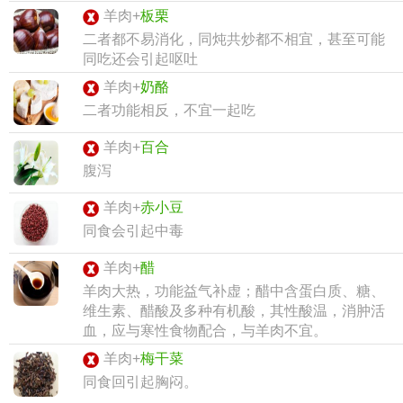
羊肉+
板栗
二者都不易消化，同炖共炒都不相宜，甚至可能
同吃还会引起呕吐
羊肉+
奶酪
二者功能相反，不宜一起吃
羊肉+
百合
腹泻
羊肉+
赤小豆
同食会引起中毒
羊肉+
醋
羊肉大热，功能益气补虚；醋中含蛋白质、糖、
维生素、醋酸及多种有机酸，其性酸温，消肿活
血，应与寒性食物配合，与羊肉不宜。
羊肉+
梅干菜
同食回引起胸闷。