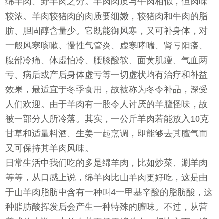
绵羊肉、野羊肉之分。羊肉肉质与牛肉相似，但肉味
较浓。羊肉较猪肉的肉质要细嫩，较猪肉和牛肉的脂
肪、胆固醇含量少。它既能御风寒，又可补身体，对
一般风寒咳嗽、慢性气管炎、虚寒哮喘、肾亏阳痿、
腹部冷痛、体虚怕冷、腰膝酸软、面黄肌瘦、气血两
亏、病后或产后身体虚亏等一切虚状均有治疗和补益
效果，最适宜于冬季食用，故被称为冬令补品，深受
人们欢迎。由于羊肉有一股令人讨厌的羊膻怪味，故
被一部分人所冷落。其实，一公斤羊肉若能放入10克
甘草和适量料酒、生姜一起烹调，即能够去其膻气而
又可保持其羊肉风味。
日常生活中我们吃的多是绵羊肉，比如炒菜、涮羊肉
等等，从口感上说，绵羊肉比山羊肉更好吃，这是由
于山羊肉脂肪中含有一种叫4一甲基辛酸的脂肪酸，这
种脂肪酸挥发后会产生一种特殊的膻味。不过，从营