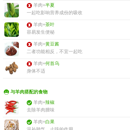
羊肉+
半夏
一起吃影响营养成份的吸收
羊肉+
茶叶
容易发生便秘
羊肉+
黄豆酱
二者功能相反，不宜一起吃
羊肉+
何首乌
身体不适
与羊肉搭配的食物
羊肉+
辣椒
去除羊肉膻味
羊肉+
白果
温补肺气，止咳的作用