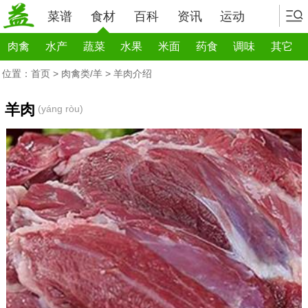
菜谱
食材
百科
资讯
运动
肉禽
水产
蔬菜
水果
米面
药食
调味
其它
位置：
首页
>
肉禽类/羊
> 羊肉介绍
羊肉
(yáng ròu)