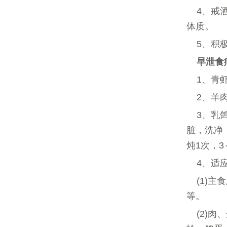
4、戒
体质。
5、积
早泄
食
1、青
2、羊
3、乳
脏，洗净
炖1次，
4、适
(1)
等。
(2)