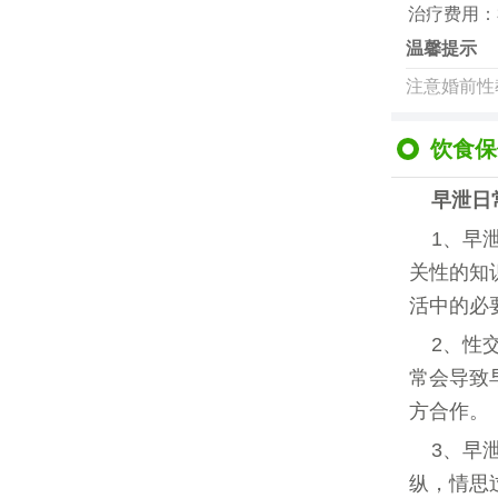
治疗费用：
温馨提示
注意婚前性
饮食保
早泄日
1、早
关性的知
活中的必
2、性
常会导致
方合作。
3、早
纵，情思