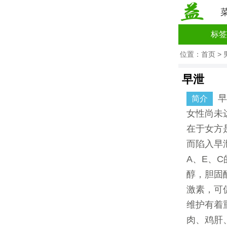
标签
位置：
首页
>
早泄
早
简介
女性尚未
在于女方
而陷入早
A、E、
醇，胆固
激素，可
维护有着
肉、鸡肝