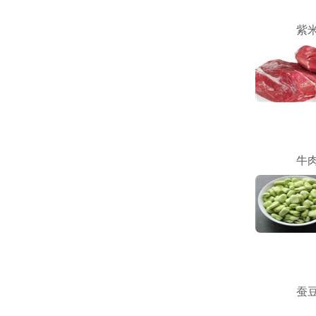
紫
牛
蚕