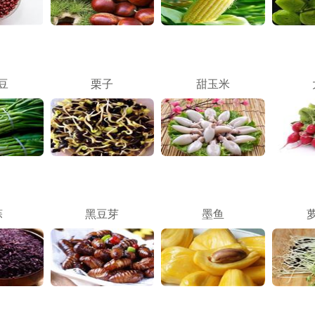
豆
栗子
甜玉米
蒜
黑豆芽
墨鱼