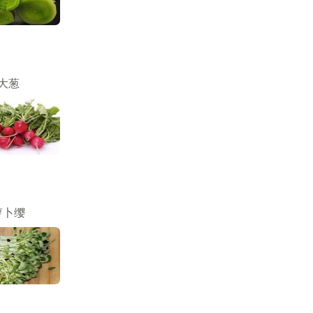
大葱
萝卜缨