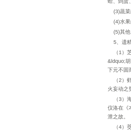
蛤、鸽蛋
(3)
(4)
(5)
5、遗
（1）
&ldqu
下元不固而
（2）
火妄动之
（3）
仪洛在《本
泄之故。
（4）