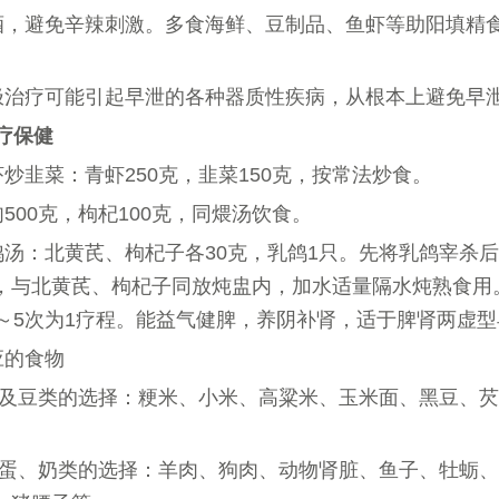
酒，避免辛辣刺激。多食海鲜、豆制品、鱼虾等助阳填精
极治疗可能引起早泄的各种器质性疾病，从根本上避免早
疗保健
虾炒韭菜：青虾250克，韭菜150克，按常法炒食。
肉500克，枸杞100克，同煨汤饮食。
鸽汤：北黄芪、枸杞子各30克，乳鸽1只。先将乳鸽宰杀
，与北黄芪、枸杞子同放炖盅内，加水适量隔水炖熟食用
3～5次为1疗程。能益气健脾，养阴补肾，适于脾肾两虚
应的食物
主食及豆类的选择：粳米、小米、高粱米、玉米面、黑豆、
肉、蛋、奶类的选择：羊肉、狗肉、动物肾脏、鱼子、牡蛎