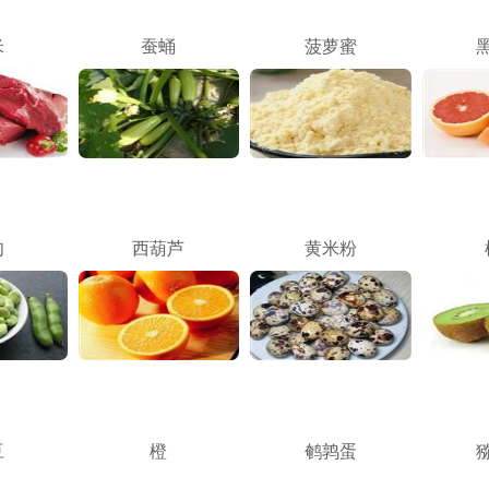
米
蚕蛹
菠萝蜜
肉
西葫芦
黄米粉
豆
橙
鹌鹑蛋