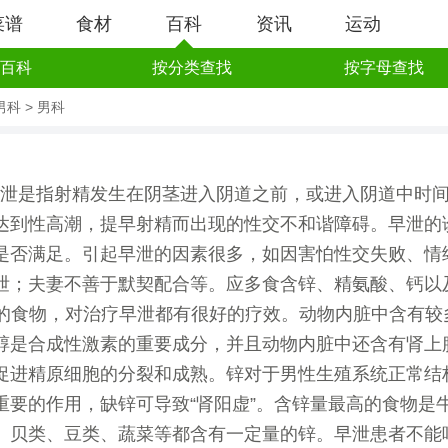
菜谱
食材
百科
资讯
运动
百科
按分类查找
按字母查找
男科
>
男科
泄是指射精发生在阴茎进入阴道之前，或进入阴道中时
达到性高潮，提早射精而出现的性交不和谐障碍。早泄的
是否满足。引起早泄的因素很多，如因害怕性交失败、情
泄；夫妻不善于默契配合等。应多食含锌、精氨酸、钙以
C的食物，对治疗早泄都有很好的疗效。动物内脏中含有较
醇是合成性激素的重要成分，并且动物内脏中还含有肾上
促进精原细胞的分裂和成熟。锌对于男性生殖系统正常结
重要的作用，缺锌可导致“肾阳虚”。含锌量最高的食物是
、贝类、豆类、蔬菜等都含有一定量的锌。早泄患者不能