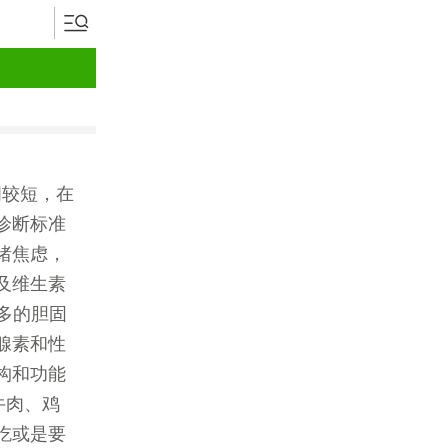
间较短，在
诊断标准
绪焦虑，
及维生素
多的胆固
腺素和性
构和功能
牛肉、鸡
吃或是要