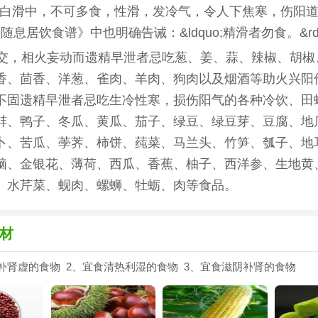
uo;茭白滑中，不可多食，性滑，发冷气，令人下焦寒，伤阳
o;《随息居饮食谱》中也明确告诫：&ldquo;精滑者勿食。&rdq
交，相火妄动而遗精早泄者忌吃葱、姜、蒜、辣椒、胡椒
香、茴香、洋葱、雀肉、羊肉、狗肉以及烟酒等助火兴阳
不固遗精早泄者忌吃生冷性寒，损伤阳气的各种冷饮、田
蚌、鸭子、冬瓜、黄瓜、茄子、绿豆、绿豆芽、豆腐、地
卜、苦瓜、荸荠、柿饼、莼菜、马兰头、竹笋、瓠子、地
脑、金银花、薄荷、西瓜、香蕉、柚子、西洋参、生地黄
、水芹菜、蚬肉、螺蛳、牡蛎、肉等食品。
材
补肾虚的食物 2、宜食清热利湿的食物 3、宜食滋阴补肾的食物