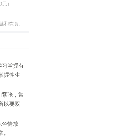
0元）
健和饮食。
学习掌握有
掌握性生
和紧张，常
所以要双
免色情放
常。