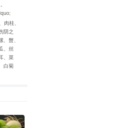
道。
uo;
、肉桂、
伤阴之
螺、蟹、
瓜、丝
耳、菜
、白菊