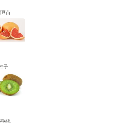
黑豆苗
柚子
猕猴桃