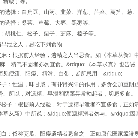
、猪腰子等。
蔬菜的选择：白扁豆、山药、韭菜、洋葱、芹菜、莴笋、葱
水果的选择：桑葚、草莓、大枣、黑枣等。
其他：胡桃仁、松子、栗子、芝麻、榛子等。
精早泄之人，忌吃下列食物：
芝麻：根据前人经验，遗精之人当忌食。如《本草从新》
o;胡麻，精气不固者亦勿宜食。&rdquo;《本草求真》也告诫：&
见便溏、阳痿、精滑、白带，皆所忌用。&rdquo;
虾子：性温，味甘咸，有补肾兴阳的作用，多食会加重阴
势。所以，对遗精、早泄和阴茎异常勃起者，切忌多食。
海松子：根据前人经验，对于遗精早泄者不宜多食，正如
草从新》中所说：&ldquo;便溏精滑者勿与。&rdquo;
茭白：俗称茭瓜。阳痿遗精者忌食之。正如唐代医家孟诜