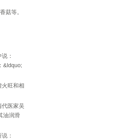
、香菇等。
中说：
ldquo;
虚火旺和相
清代医家吴
因其油润滑
所说：