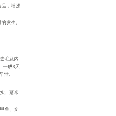
食品，增强
泄的发生。
后去毛及内
。一般3天
型早泄。
芡实、薏米
、甲鱼、文