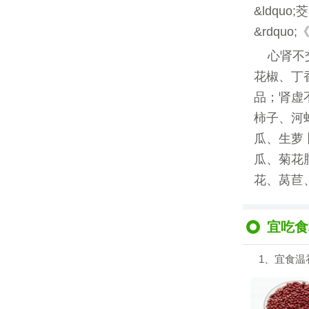
&ldq
&rdqu
心肾不
花椒、丁
品；肾虚
柿子、河
瓜、生萝
瓜、菊花
花、莴苣
宜吃食
1、宜食温