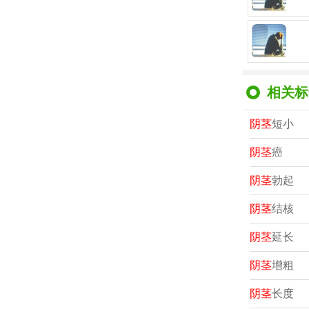
相关标
阴茎
短小
阴茎
癌
阴茎
勃起
阴茎
结核
阴茎
延长
阴茎
增粗
阴茎
长度