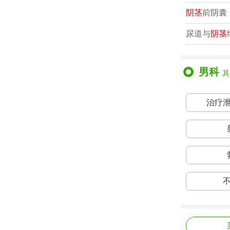
阴茎
前阴囊
尿道与
阴茎
男科
其
治疗