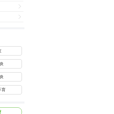
皮
炎
炎
不育
材