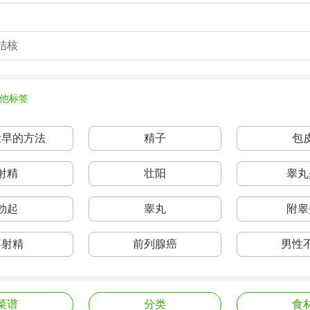
结核
他标签
泄早的方法
精子
包
射精
壮阳
睾丸
勃起
睾丸
附睾
不射精
前列腺癌
男性
菜谱
分类
食