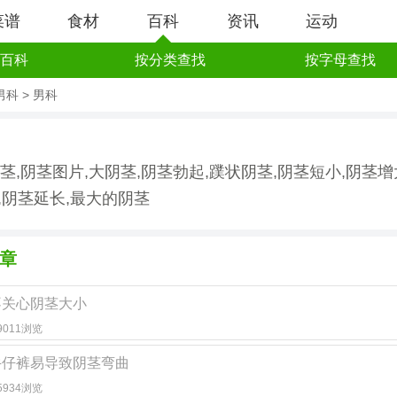
菜谱
食材
百科
资讯
运动
百科
按分类查找
按字母查找
男科
>
男科
茎,阴茎图片,大阴茎,阴茎勃起,蹼状阴茎,阴茎短小,阴茎增
,阴茎延长,最大的阴茎
章
不关心阴茎大小
· 9011浏览
牛仔裤易导致阴茎弯曲
· 5934浏览