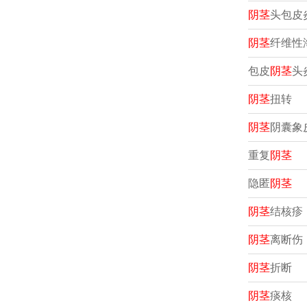
阴茎
头包皮
阴茎
纤维性
包皮
阴茎
头
阴茎
扭转
阴茎
阴囊象
重复
阴茎
隐匿
阴茎
阴茎
结核疹
阴茎
离断伤
阴茎
折断
阴茎
痰核