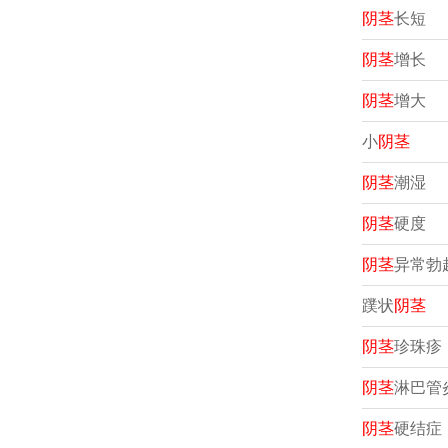
阴茎
长短
阴茎
增长
阴茎
增大
小
阴茎
阴茎
潮湿
阴茎
硬度
阴茎
异常勃
蹼状
阴茎
阴茎
珍珠疹
阴茎
淋巴管
阴茎
硬结症