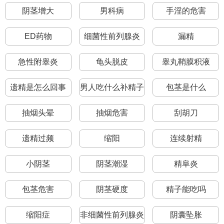
阴茎增大
男科病
手淫的危害
ED药物
细菌性前列腺炎
漏精
急性附睾炎
龟头脱皮
睾丸鞘膜积液
遗精是怎么回事
男人吃什么补精子
包茎是什么
抽烟头晕
抽烟危害
刮胡刀
遗精过频
缩阳
连续射精
小阴茎
阴茎潮湿
精阜炎
包茎危害
阴茎硬度
精子能吃吗
缩阳症
非细菌性前列腺炎
阴囊坠胀