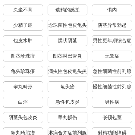
久坐不育
遗精的感觉
惧内
少精子症
念珠菌性包皮龟头
阴茎异常勃起
炎
包皮水肿
蹼状阴茎
男性更年期综合症
阴茎珍珠疹
阴茎淋巴管炎
无睾症
龟头珍珠疹
滴虫性包皮龟头炎
急性细菌性前列腺
炎
睾丸畸形
龟头癌
慢性细菌性前列腺
炎
白淫
急性包皮炎
男性病
阴茎头包皮炎
睾丸损伤
嵌顿包茎
睾丸畸胎瘤
淋病合并症前列腺
射精功能障碍