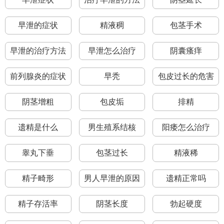
早泄的症状
精液稠
包茎手术
早泄的治疗方法
早泄怎么治疗
阴囊瘙痒
前列腺炎的症状
早秃
包皮过长的危害
阴茎增粗
包皮垢
排精
遗精是什么
男生殖系结核
阳痿怎么治疗
睾丸下垂
包茎过长
精液稀
精子畸形
男人早泄的原因
遗精正常吗
精子存活率
阴茎长度
勃起硬度