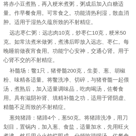
将赤小豆煮熟，再入粳米煮粥，粥成后加入白糖适
量。作早餐食用。可常食之。功能清热利湿，散血消
肿。适用于湿热久蕴所致的不射精症。
远志枣仁粥：远志肉10克，炒枣仁10克，粳米50
克。如常法煮米做粥，煮沸后即放入远志、枣仁。每
晚睡前做夜宵食用。功能宁心安神，交通心肾。用于
心肾不交的不射精症。
补髓场：鳖1只，猪脊髓200克，生姜、葱、胡椒
粉、味精各适量。将鳖洗净、切碎，与猪脊髓一起偎
汤，煮熟后，加入适量调味品，吃肉喝汤，佐餐食
用。具有滋阴补肾、填精补髓之功，适用于肾阴虚、
精髓不足而致的不射精症。
葱炖猪蹄：猪蹄4个，葱50克。将猪蹄洗净，用刀
划目，置锅内，加入葱、食盐，适量加水，先用旺火