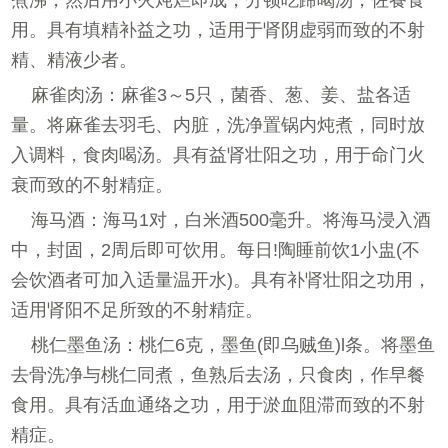
煮沸，然后用小火炖烂即成，分顿吃蹄喝汤，佐餐食
用。具有填精补益之功，适用于肾阴虚弱而致的不射
精、精液少者。
麻雀肉汤：麻雀3～5只，菌香、葱、姜、盐各适
量。将麻雀去羽毛、内脏，洗净置锅内炖煮，同时放
入调料，食肉喝汤。具有益肾壮阳之功，用于命门火
衰而致的不射精症。
海马酒：海马1对，白米酒500毫升。将海马浸入酒
中，封固，2周后即可饮用。每日!陶睡前饮1小盅(不
会饮酒者可加入适量温开水)。具有补肾壮阳之功用，
适用肾阳不足所致的不射精症。
桃仁墨鱼汤：桃仁6克，墨鱼(即乌贼鱼)l条。将墨鱼
去骨洗净与桃仁同煮，鱼熟后去汤，只食肉，作早餐
食用。具有活血通络之功，用于淤血阻滞而致的不射
精症。