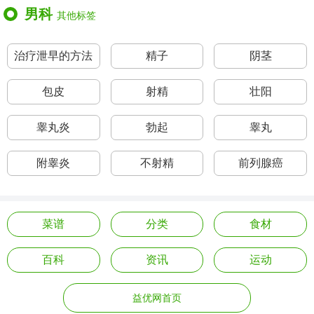
男科
其他标签
治疗泄早的方法
精子
阴茎
包皮
射精
壮阳
睾丸炎
勃起
睾丸
附睾炎
不射精
前列腺癌
菜谱
分类
食材
百科
资讯
运动
益优网首页