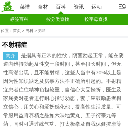
菜谱
食材
百科
资讯
运动
标签百科
按分类查找
按字母查找
位置：
首页
>
男科
>
男科
不射精症
是指具有正常的性欲，阴茎勃起正常，能在阴
简介
道内维持勃起及性交一段时间，甚至很长时间，但无
性高潮出现，且不能射精，这些人当中有70%以上是
因为性知识缺乏及房事方法不正确所引起的。不射精
症患者往往精神负担较重，自信心大受挫折，医生及
家属要对患者进行耐心指导劝慰，妻子应鼓励患者树
立信心，用关心和爱抚感化他，提高性生活质量。可
常服用益肾养精之品如六味地黄丸、五子衍宗九等
药，同时可通过练气功、打太极拳及自我保健按摩等