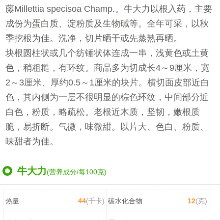
藤Millettia specisoa Champ.。牛大力以根入药，主要
成份为蛋白质、淀粉质及生物碱等。全年可采，以秋
季挖根为佳。洗净，切片晒干或先蒸熟再晒。
块根圆柱状或几个纺锤状体连成一串，浅黄色或土黄
色，稍粗糙，有环纹。商品多为切成长4～9厘米，宽
2～3厘米、厚约0.5～1厘米的块片。横切面皮部近白
色，其内侧为一层不很明显的棕色环纹，中间部分近
白色，粉质，略疏松。老根近木质，坚韧，嫩根质
脆，易折断。气微，味微甜。以片大、色白、粉质、
味甜者为佳。
牛大力
(营养成分/每100克)
热量
44
(千卡)
碳水化合物
12
(克)