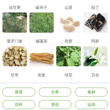
油甘果
破布子
山菜
知了
婆罗门参
碱蓬菜
燕窝
阿胶
甘草
党参
绿苏
百合
菜谱
分类
食材
百科
资讯
运动