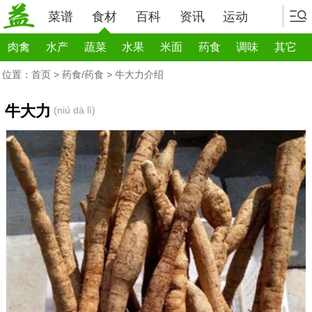
菜谱
食材
百科
资讯
运动
肉禽
水产
蔬菜
水果
米面
药食
调味
其它
位置：
首页
>
药食/药食
> 牛大力介绍
牛大力
(niú dà lì)