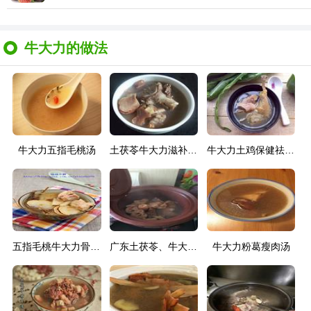
牛大力的做法
牛大力五指毛桃汤
土茯苓牛大力滋补猪骨汤
牛大力土鸡保健祛湿汤
五指毛桃牛大力骨头汤
广东土茯苓、牛大力、莲藕猪骨靓汤
牛大力粉葛瘦肉汤