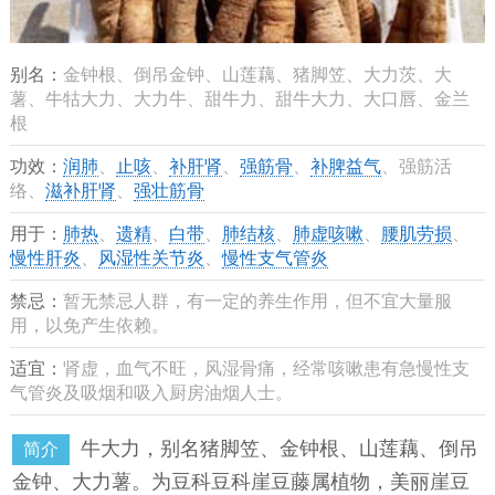
别名：
金钟根、倒吊金钟、山莲藕、猪脚笠、大力茨、大
薯、牛牯大力、大力牛、甜牛力、甜牛大力、大口唇、金兰
根
功效：
润肺
、
止咳
、
补肝肾
、
强筋骨
、
补脾益气
、强筋活
络、
滋补肝肾
、
强壮筋骨
用于：
肺热
、
遗精
、
白带
、
肺结核
、
肺虚咳嗽
、
腰肌劳损
、
慢性肝炎
、
风湿性关节炎
、
慢性支气管炎
禁忌：
暂无禁忌人群，有一定的养生作用，但不宜大量服
用，以免产生依赖。
适宜：
肾虚，血气不旺，风湿骨痛，经常咳嗽患有急慢性支
气管炎及吸烟和吸入厨房油烟人士。
牛大力，别名猪脚笠、金钟根、山莲藕、倒吊
简介
金钟、大力薯。为豆科豆科崖豆藤属植物，美丽崖豆