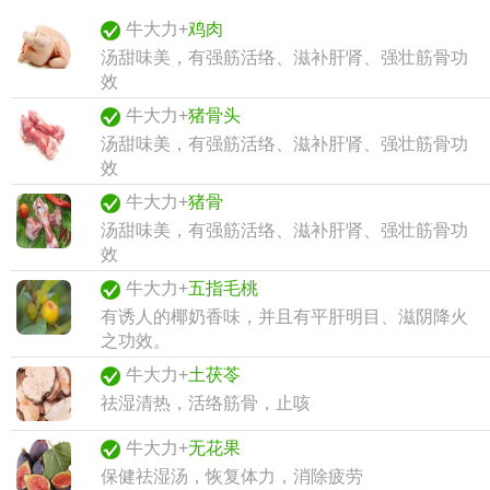
牛大力+
鸡肉
汤甜味美，有强筋活络、滋补肝肾、强壮筋骨功
效
牛大力+
猪骨头
汤甜味美，有强筋活络、滋补肝肾、强壮筋骨功
效
牛大力+
猪骨
汤甜味美，有强筋活络、滋补肝肾、强壮筋骨功
效
牛大力+
五指毛桃
有诱人的椰奶香味，并且有平肝明目、滋阴降火
之功效。
牛大力+
土茯苓
祛湿清热，活络筋骨，止咳
牛大力+
无花果
保健祛湿汤，恢复体力，消除疲劳