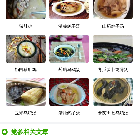
猪肚鸡
清凉鸽子汤
山药鸽子汤
奶白猪肚鸡
药膳乌鸡汤
冬瓜萝卜龙骨汤
玉米乌鸡汤
清炖鸽子汤
参芪田七乌鸡汤
党参相关文章