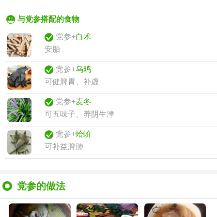
与党参搭配的食物
党参+
白术
安胎
党参+
乌鸡
可健脾胃、补虚
党参+
麦冬
可五味子、养阴生津
党参+
蛤蚧
可补益脾肺
党参的做法