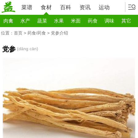
菜谱
食材
百科
资讯
运动
肉禽
水产
蔬菜
水果
米面
药食
调味
其它
位置：
首页
>
药食/药食
> 党参介绍
党参
(dǎng cān)