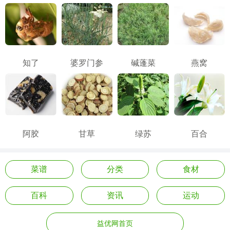
知了
婆罗门参
碱蓬菜
燕窝
阿胶
甘草
绿苏
百合
菜谱
分类
食材
百科
资讯
运动
益优网首页