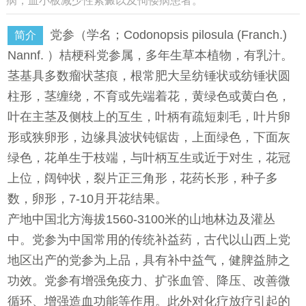
病，血小板减少性紫癜以及佝偻病患者。
党参（学名；Codonopsis pilosula (Franch.)
简介
Nannf. ）桔梗科党参属，多年生草本植物，有乳汁。
茎基具多数瘤状茎痕，根常肥大呈纺锤状或纺锤状圆
柱形，茎缠绕，不育或先端着花，黄绿色或黄白色，
叶在主茎及侧枝上的互生，叶柄有疏短刺毛，叶片卵
形或狭卵形，边缘具波状钝锯齿，上面绿色，下面灰
绿色，花单生于枝端，与叶柄互生或近于对生，花冠
上位，阔钟状，裂片正三角形，花药长形，种子多
数，卵形，7-10月开花结果。
产地中国北方海拔1560-3100米的山地林边及灌丛
中。党参为中国常用的传统补益药，古代以山西上党
地区出产的党参为上品，具有补中益气，健脾益肺之
功效。党参有增强免疫力、扩张血管、降压、改善微
循环、增强造血功能等作用。此外对化疗放疗引起的