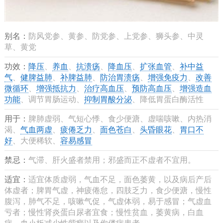
别名：
防风党参、黄参、防党参、上党参、狮头参、中灵
草、黄党
功效：
降压
、
养血
、
抗溃疡
、
降血压
、
扩张血管
、
补中益
气
、
健脾益肺
、
补脾益肺
、
防治胃溃疡
、
增强免疫力
、
改善
微循环
、
增强抵抗力
、
治疗高血压
、
预防高血压
、
增强造血
功能
、调节胃肠运动、
抑制胃酸分泌
、降低胃蛋白酶活性
用于：
脾肺虚弱、气短心悸、食少便溏、虚喘咳嗽、内热消
渴、
气血两虚
、
疲倦乏力
、
面色苍白
、
头昏眼花
、
胃口不
好
、大便稀软、
容易感冒
禁忌：
气滞、肝火盛者禁用；邪盛而正不虚者不宜用。
适宜：
适宜体质虚弱，气血不足，面色萎黄，以及病后产后
体虚者；脾胃气虚，神疲倦怠，四肢乏力，食少便溏，慢性
腹泻，肺气不足，咳嗽气促，气虚体弱，易于感冒；气虚血
亏者；慢性肾炎蛋白尿者宜食；慢性贫血，萎黄病，白血